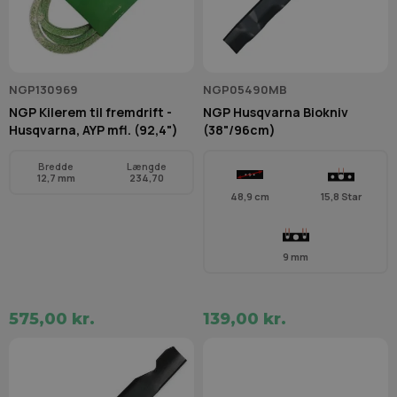
NGP130969
NGP05490MB
NGP Kilerem til fremdrift -
NGP Husqvarna Biokniv
Husqvarna, AYP mfl. (92,4")
(38"/96cm)
Bredde
Længde
12,7 mm
234,70
48,9 cm
15,8 Star
9 mm
575,00 kr.
139,00 kr.