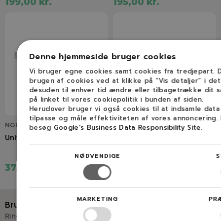
199,00 kr.
195,00 kr.
Denne hjemmeside bruger cookies
Vi bruger egne cookies samt cookies fra tredjepart.
brugen af cookies ved at klikke på ”Vis detaljer” i de
desuden til enhver tid ændre eller tilbagetrække dit 
på linket til vores cookiepolitik i bunden af siden.
Herudover bruger vi også cookies til at indsamle dat
tilpasse og måle effektiviteten af vores annoncering.
NGP2505022
NGP691035
besøg
Google's Business Data Responsibility Site
.
Universal benzinfilter
B&S universal benzinfilter
NØDVENDIGE
S
37,50 kr.
29,00 kr.
MARKETING
PR
Brug for hjælp?
Ring eller skriv til Savdoktoren