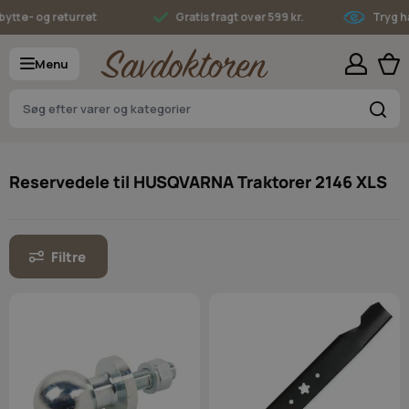
Skip to Content
te- og returret
Gratis fragt over 599 kr.
Tryg han
Menu
S
Reservedele til HUSQVARNA Traktorer 2146 XLS
Filtre