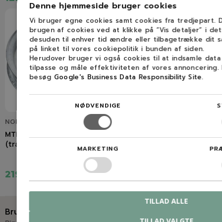
Denne hjemmeside bruger cookies
Vi bruger egne cookies samt cookies fra tredjepart.
brugen af cookies ved at klikke på ”Vis detaljer” i de
desuden til enhver tid ændre eller tilbagetrække dit 
på linket til vores cookiepolitik i bunden af siden.
Herudover bruger vi også cookies til at indsamle dat
tilpasse og måle effektiviteten af vores annoncering.
besøg
Google's Business Data Responsibility Site
.
NØDVENDIGE
S
NGP04129
NGP691035
MTD/Cub-Cadet Remskive
B&S universal benzinfilter
(traktor)
MARKETING
PR
219,00 kr.
29,00 kr.
TILLAD ALLE
Brug for hjælp?
TILLAD VALGTE