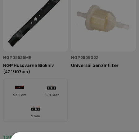
NGP05535MB
NGP2505022
NGP Husqvarna Biokniv
Universal benzinfilter
(42"/107cm)
53,5 cm
15,8 Star
9 mm
129,00 kr.
37,50 kr.