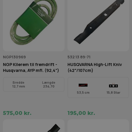
NGP130969
532 13 89-71
NGP Kilerem til fremdrift -
HUSQVARNA High-Lift Kniv
Husqvarna, AYP mfl. (92,4")
(42"/107cm)
Bredde
Længde
12,7 mm
234,70
53,5 cm
15,8 Star
575,00 kr.
195,00 kr.