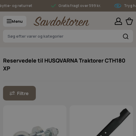
Skip to Content
tte- og returret
Gratis fragt over 599 kr.
Tryg han
Menu
S
Reservedele til HUSQVARNA Traktorer CTH180
XP
Filtre