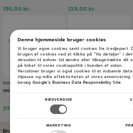
195,00 kr.
129,00 kr.
Denne hjemmeside bruger cookies
Vi bruger egne cookies samt cookies fra tredjepart.
brugen af cookies ved at klikke på ”Vis detaljer” i de
desuden til enhver tid ændre eller tilbagetrække dit 
på linket til vores cookiepolitik i bunden af siden.
Herudover bruger vi også cookies til at indsamle dat
tilpasse og måle effektiviteten af vores annoncering.
besøg
Google's Business Data Responsibility Site
.
NGP2505022
NGP691035
Universal benzinfilter
B&S universal benzinfilter
NØDVENDIGE
S
37,50 kr.
29,00 kr.
MARKETING
PR
Brug for hjælp?