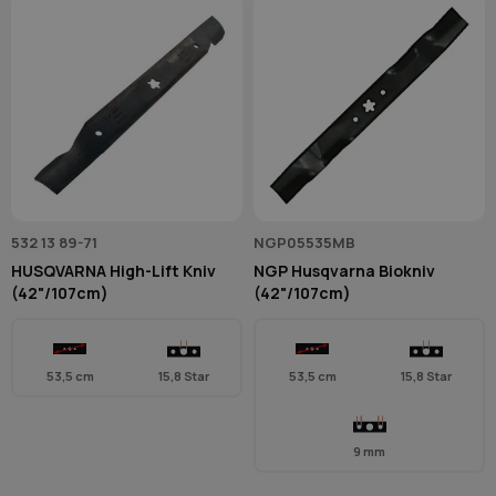
532 13 89-71
NGP05535MB
HUSQVARNA High-Lift Kniv
NGP Husqvarna Biokniv
(42"/107cm)
(42"/107cm)
53,5 cm
15,8 Star
53,5 cm
15,8 Star
9 mm