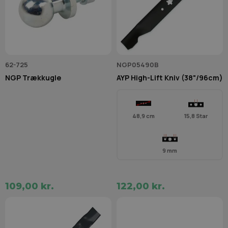
62-725
NGP05490B
NGP Trækkugle
AYP High-Lift Kniv (38"/96cm)
48,9 cm
15,8 Star
9 mm
109,00 kr.
122,00 kr.