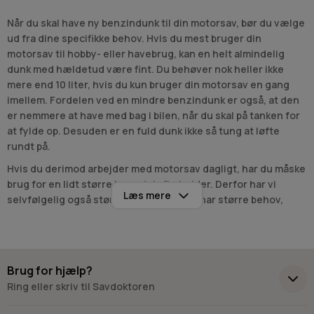
Når du skal have ny benzindunk til din motorsav, bør du vælge
ud fra dine specifikke behov. Hvis du mest bruger din
motorsav til hobby- eller havebrug, kan en helt almindelig
dunk med hældetud være fint. Du behøver nok heller ikke
mere end 10 liter, hvis du kun bruger din motorsav en gang
imellem. Fordelen ved en mindre benzindunk er også, at den
er nemmere at have med bag i bilen, når du skal på tanken for
at fylde op. Desuden er en fuld dunk ikke så tung at løfte
rundt på.
Hvis du derimod arbejder med motorsav dagligt, har du måske
brug for en lidt større brændstofbeholder. Derfor har vi
Læs mere
selvfølgelig også størrelser til dig, som har større behov,
eller som måske endda arbejder professionelt med skovning.
Kører motorsaven mange timer ad gangen, så kan benzinen
hurtigt slippe op. Derfor kan det være praktisk med en
benzindunk på helt op til 20 liter. På den måde slipper du for at
Brug for hjælp?
skulle hjem på værkstedet eller på tankstationen for at fylde
Ring eller skriv til Savdoktoren
den hele tiden.