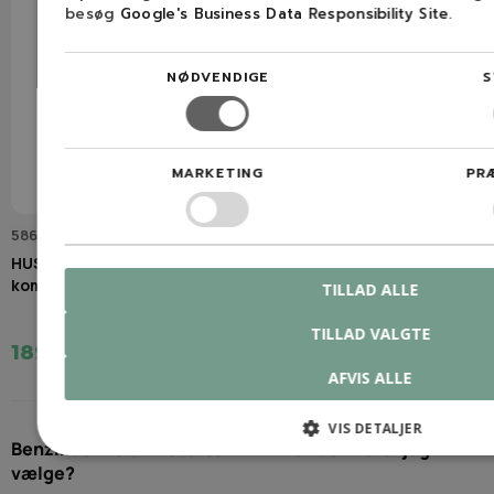
besøg
Google's Business Data Responsibility Site
.
NØDVENDIGE
S
MARKETING
PR
586 11 05-01
HUSQVARNA Olietud til
kombidunk
TILLAD ALLE
TILLAD VALGTE
189,00 kr.
AFVIS ALLE
VIS DETALJER
Benzindunke til motorsav – hvilken dunk skal jeg
vælge?