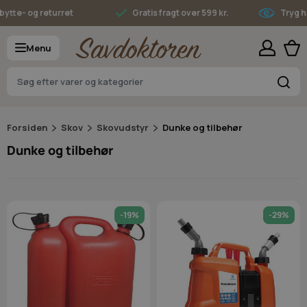
Skip to Content
 og returret
Gratis fragt over 599 kr.
Tryg handel
Menu
S
Forsiden
Skov
Skovudstyr
Dunke og tilbehør
Dunke og tilbehør
-19%
-29%