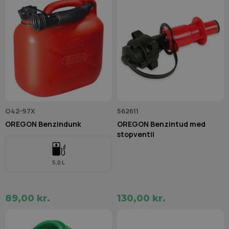
O42-97X
562611
OREGON Benzindunk
OREGON Benzintud med
stopventil
5,0 L
89,00 kr.
130,00 kr.