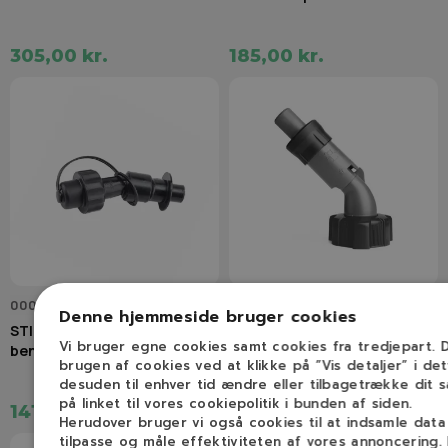
305,00 kr.
185,00 kr.
0000 890 5005
586 11 04-01
Denne hjemmeside bruger cookies
STIHL Automatisk hældetud
HUSQVARNA Benzintud til
Vi bruger egne cookies samt cookies fra tredjepart.
benzin
kombidunk
brugen af cookies ved at klikke på ”Vis detaljer” i de
desuden til enhver tid ændre eller tilbagetrække dit 
på linket til vores cookiepolitik i bunden af siden.
141,00 kr.
189,00 kr.
Herudover bruger vi også cookies til at indsamle dat
tilpasse og måle effektiviteten af vores annoncering.