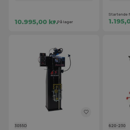
Startende f
1.195,
10.995,00 kr.
På lager
3055D
620-230