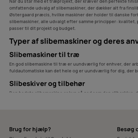
Når du står med et træprojekt, der kræver den perfekte finis
omfattende udvalg af slibemaskiner, der dækker alt fra fins
Østergaard præcis, hvilke maskiner der holder til danske for
slibemaskiner, alle udvalgt efter samme principper: kvalitet
passer til dit projekt og budget.
Typer af slibemaskiner og deres a
Slibemaskiner til træ
En god slibemaskine til træ er uundværlig for enhver, der a
fuldautomatiske kan det hele og er uundværlig for dig, der
Slibeskiver og tilbehør
Den bedste slibemaskine er kun så god som den
slibeskive
, 
forarbejdning til fine korninger til finish-arbejde – vi har d
Hvorfor vælge Savdoktoren til din 
Vi har ekspertisen til at guide dig til den rigtige løsning. V
Brug for hjælp?
Besøg 
rigtige valg. Hos os får du ikke bare en slibemaskine, du får
løsninger, og vi er altid klar til at hjælpe dig med at finde