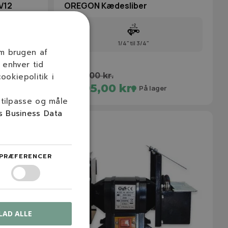
V12
OREGON Kædesliber
1/4" til 3/4"
om brugen af
 enhver tid
3.995,00 kr.
ookiepolitik i
3.495,00 kr.
r
På lager
 tilpasse og måle
s Business Data
PRÆFERENCER
LAD ALLE