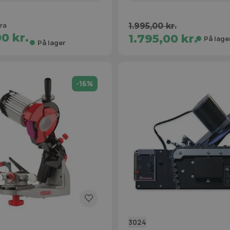
ra
1.995,00 kr.
00 kr.
1.795,00 kr.
På lage
På lager
-16%
3024