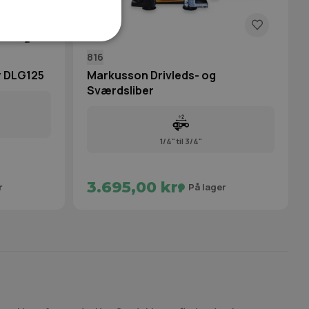
816
r DLG125
Markusson Drivleds- og
Sværdsliber
1/4" til 3/4"
3.695,00 kr.
r
På lager