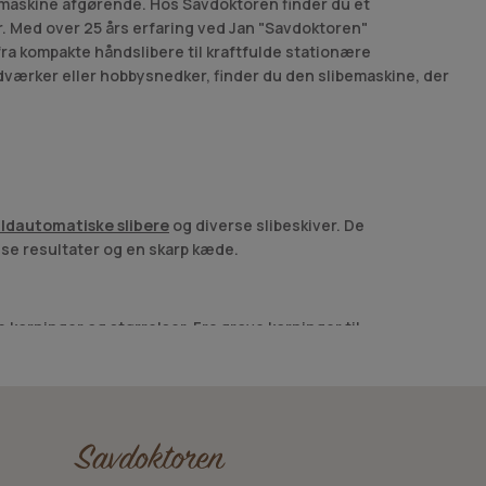
ibemaskine afgørende. Hos Savdoktoren finder du et
r. Med over 25 års erfaring ved Jan "Savdoktoren"
fra kompakte håndslibere til kraftfulde stationære
ndværker eller hobbysnedker, finder du den slibemaskine, der
uldautomatiske slibere
og diverse slibeskiver. De
se resultater og en skarp kæde.
ge korninger og størrelser. Fra grove korninger til
kiver til specifikke materialer og anvendelser.
 kender maskinerne indefra og kan hjælpe dig med at træffe det
. Vi forstår, at forskellige projekter kræver forskellige
tik og kompetencecenter i Nørresundby kan du altid få