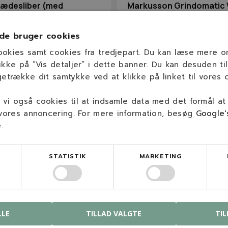
ædesliber (med
Markusson Grindomatic 
)
de bruger cookies
1/4" til .404"
ookies samt cookies fra tredjepart. Du kan læse mere 
1/4" til 3/4"
ikke på ”Vis detaljer” i dette banner. Du kan desuden til
 kr.
getrække dit samtykke ved at klikke på linket til vores c
00 kr.
16.995,00 kr.
På lager
På lage
vi også cookies til at indsamle data med det formål at
 vores annoncering. For mere information, besøg
Google'
e
.
STATISTIK
MARKETING
LLE
TILLAD VALGTE
TIL