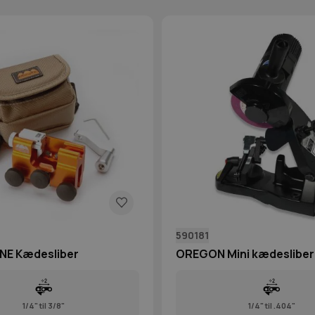
590181
NE Kædesliber
OREGON Mini kædesliber
1/4" til 3/8"
1/4" til .404"