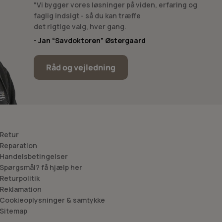
“Vi bygger vores løsninger på viden, erfaring og
faglig indsigt - så du kan træffe
det rigtige valg, hver gang.
- Jan “Savdoktoren” Østergaard
orsavskæder, haveredskaber og andre skærende værktøjer
ktøjsvedligeholdelse sikrer, at dine motorsave, økser og
jer og bedre arbejdsresultater.
Råd og vejledning
ave portabilitet eller kraft? Vores eksperter hjælper dig med
earbejde kan en kompakt håndslibemaskine være det perfekte
 Retur
kerhedsudstyr og arbejdsteknik.
 Reparation
 Handelsbetingelser
 Spørgsmål? få hjælp her
 Returpolitik
, du behøver: beskyttelsesbriller, støvmasker, handsker og
 Reklamation
 Cookieoplysninger & samtykke
 Sitemap