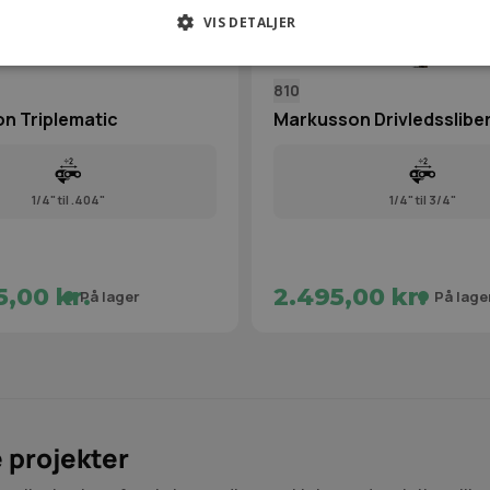
VIS DETALJER
810
n Triplematic
Markusson Drivledsslibe
1/4" til .404"
1/4" til 3/4"
,00 kr.
2.495,00 kr.
På lager
På lage
e projekter