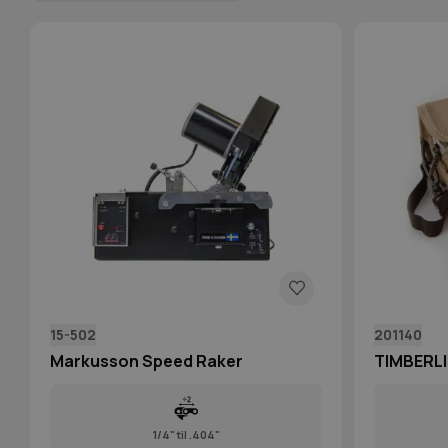
15-502
201140
Markusson Speed Raker
TIMBERLI
1/4" til .404"