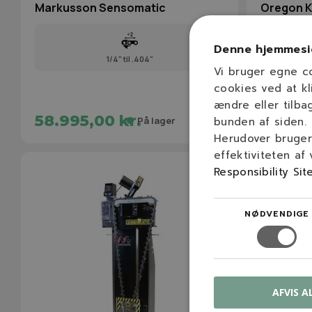
Markusson Sensomatic
Oregon K
hydraulik
Denne hjemmesi
1/4" til .404"
Vi bruger egne c
cookies ved at kl
4.495,00
ændre eller tilba
58.995,00 kr.
3.795,
bunden af siden.
På lager
Herudover bruger 
effektiviteten af
Responsibility Sit
NØDVENDIGE
AFVIS A