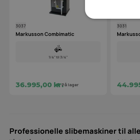
3037
3031
Markusson Combimatic
Markusso
1/4" til 3/4"
36.995,00 kr.
44.995
På lager
Professionelle slibemaskiner til all