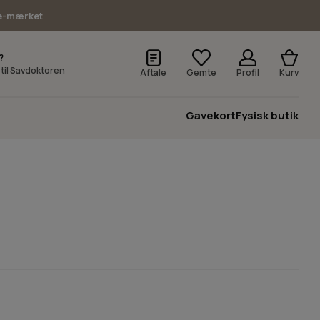
e-mærket
?
v til Savdoktoren
Aftale
Gemte
Profil
Kurv
Gavekort
Fysisk butik