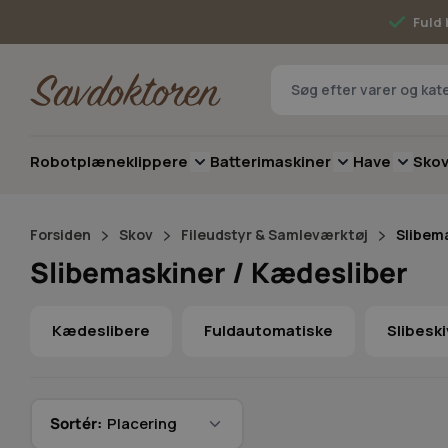
Skip to Content
Fuld 
Robotplæneklippere
Batterimaskiner
Have
Sko
Toggle submenu for Robotplæneklip
Toggle submenu 
Toggle 
Forsiden
Skov
Fileudstyr & Samleværktøj
Slibema
Slibemaskiner / Kædesliber
Kædeslibere
Fuldautomatiske
Slibeski
Sortér: