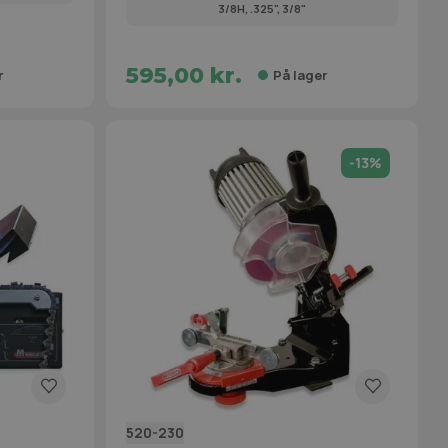
3/8H, .325", 3/8"
595,00 kr.
r
På lager
-13%
520-230