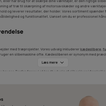
h, eller har brug for at skærpe dine værktøjer, er den rigtige sl
libning af træ til skærpning af motorsavskæder og andre værktøje
hold og leverer resultater, der holder. Vores sortiment spænder 
, pålidelighed og funktionalitet. Uanset om du er professionel hå
nvendelse
rbejder med træprojekter. Vores udvalg inkluderer
kædeslibere
,
f
 bruger en slibemaskine ofte. Kædesliberen er synonym med præci
Læs mere
du bruger. Derfor fører vi et bredt udvalg af slibeskiver i forskelli
et hele. Vores sortiment inkluderer både standardskiver og specials
næste sliber?
ores 25+ års erfaring med rådgivning og fejlfinding betyder, at vi
os
 adgang til Jans personlige vejledning og vores omfattende knowhow
 præcis den maskine, der matcher dine behov. Med vores fysiske bu