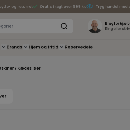
bytte- og returret
Gratis fragt over 599 kr.
Tryg handel med 
Søg
Brug for hjælp
Ring eller skri
v
Brands
Hjem og fritid
Reservedele
pere
for Batterimaskiner
submenu for Have
Toggle submenu for Skov
Toggle submenu for Brands
Toggle submenu for Hjem og fritid
skiner / Kædesliber
ver