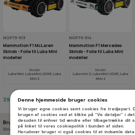
NGP79-913
NGP79-914
Mammotion F1 McLaren
Mammotion F1 Mercedes
Skinds - Folie til Luba Mini
Skinds - Folie til Luba Mini
modeller
modeller
Model
Model
Luba Mini. Luba Mini LiDAR, Luba
Luba mini 2, Luba Mini LiDAR, Luba
Mini 2
Mini 2
Denne hjemmeside bruger cookies
395,00 kr.
395,00 kr.
Vi bruger egne cookies samt cookies fra tredjepart.
brugen af cookies ved at klikke på ”Vis detaljer” i de
desuden til enhver tid ændre eller tilbagetrække dit 
Brug for hjælp?
på linket til vores cookiepolitik i bunden af siden.
Ring eller skriv til Savdoktoren
Herudover bruger vi også cookies til at indsamle dat