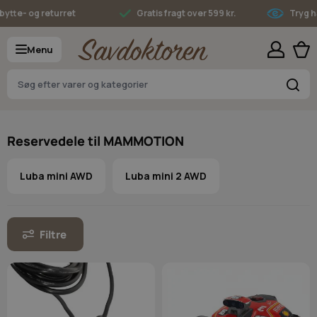
Skip to Content
tte- og returret
Gratis fragt over 599 kr.
Tryg ha
Menu
S
Reservedele til MAMMOTION
Luba mini AWD
Luba mini 2 AWD
Filtre