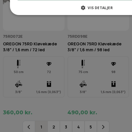
VIS DETALJER
75RD072E
75RD098E
OREGON 75RD Kløvekæde
OREGON 75RD Kløvekæde
3/8" / 1,6 mm / 72 led
3/8" / 1,6 mm / 98 led
50 cm
72
75 cm
98
3/8"
1,6 mm (0,063″)
3/8"
1,6 mm (0,063″)
360,00 kr.
490,00 kr.
1
2
3
4
5
Du læser i øjeblikket side
Side
Side
Side
Side