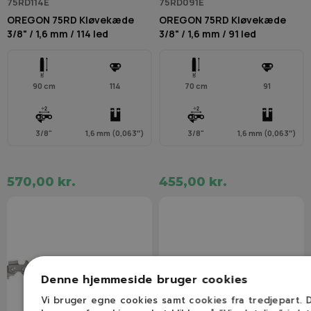
75RD114E
75RD091E
OREGON 75RD Kløvekæde
OREGON 75RD Kløvekæde
3/8" / 1,6 mm / 114 led
3/8" / 1,6 mm / 91 led
90 cm
114
70 cm
91
3/8"
1,6 mm (0,063″)
3/8"
1,6 mm (0,063″)
570,00 kr.
455,00 kr.
Denne hjemmeside bruger cookies
Vi bruger egne cookies samt cookies fra tredjepart.