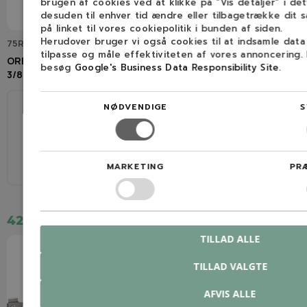
brugen af cookies ved at klikke på ”Vis detaljer” i de
desuden til enhver tid ændre eller tilbagetrække dit 
på linket til vores cookiepolitik i bunden af siden.
Herudover bruger vi også cookies til at indsamle dat
75RD084E
75RD077E
tilpasse og måle effektiviteten af vores annoncering.
OREGON 75RD Kløvekæde
OREGON 75RD Kløvekæde
besøg
Google's Business Data Responsibility Site
.
3/8" / 1,6 mm / 84 led
3/8" / 1,6 mm / 77 led
NØDVENDIGE
S
60 cm
84
55 cm
77
MARKETING
PR
3/8"
1,6 mm (0,063″)
3/8"
1,6 mm (0,063″)
420,00 kr.
385,00 kr.
TILLAD ALLE
TILLAD VALGTE
AFVIS ALLE