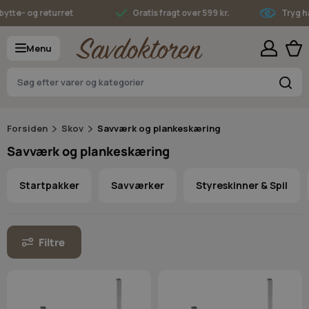
Skip to Content
- og returret
Gratis fragt over 599 kr.
Tryg hande
Menu
S
Forsiden
Skov
Savværk og plankeskæring
Savværk og plankeskæring
Startpakker
Savværker
Styreskinner & Spil
Filtre