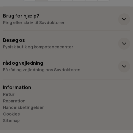
Brug for hjælp?
Ring eller skriv til Savdoktoren
+45 98 17 27 33
Besøg os
Fysisk butik og kompetencecenter
Skriv til os
Virkelyst 3
råd og vejledning
9400 Nørresundby
Få råd og vejledning hos Savdoktoren
Hverdage: 8.00-16.00
Lørdag & søndag: Lukket
Information
“Vi bygger vores løsninger på viden, erfaring og faglig indsigt
Retur
- så du kan træffe
Reparation
det rigtige valg, hver gang.
Handelsbetingelser
- Jan “Savdoktoren” Østergaard
Cookies
Sitemap
Råd og vejledning