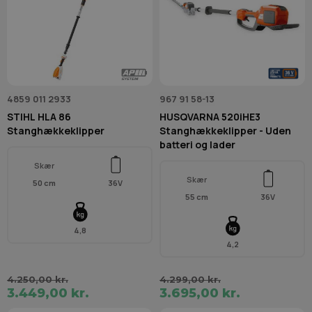
4859 011 2933
967 91 58-13
STIHL HLA 86
HUSQVARNA 520iHE3
Stanghækkeklipper
Stanghækkeklipper - Uden
batteri og lader
Skær
Skær
50 cm
36V
55 cm
36V
4,8
4,2
4.250,00 kr.
4.299,00 kr.
3.449,00 kr.
3.695,00 kr.