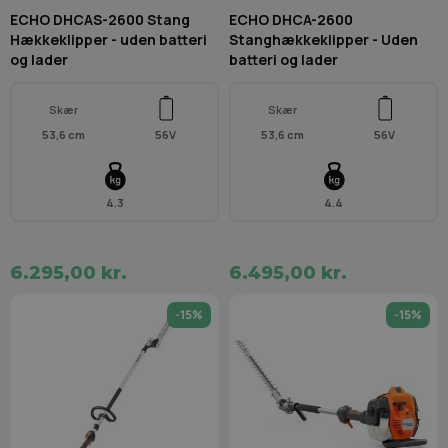
ECHO DHCAS-2600 Stang
ECHO DHCA-2600
Hækkeklipper - uden batteri
Stanghækkeklipper - Uden
og lader
batteri og lader
Skær
Skær
53,6 cm
56V
53,6 cm
56V
4.3
4.4
6.295,00 kr.
6.495,00 kr.
-15%
-15%