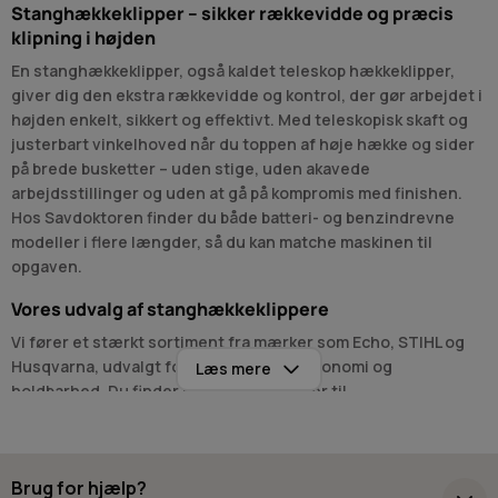
Stanghækkeklipper – sikker rækkevidde og præcis
klipning i højden
En stanghækkeklipper, også kaldet teleskop hækkeklipper,
giver dig den ekstra rækkevidde og kontrol, der gør arbejdet i
højden enkelt, sikkert og effektivt. Med teleskopisk skaft og
justerbart vinkelhoved når du toppen af høje hække og sider
på brede busketter – uden stige, uden akavede
arbejdsstillinger og uden at gå på kompromis med finishen.
Hos Savdoktoren finder du både batteri- og benzindrevne
modeller i flere længder, så du kan matche maskinen til
opgaven.
Vores udvalg af stanghækkeklippere
Vi fører et stærkt sortiment fra mærker som Echo, STIHL og
Husqvarna, udvalgt for høj ydeevne, ergonomi og
Læs mere
holdbarhed. Du finder kompakte modeller til
præcisionsarbejde og teleskopiske løsninger med stor
rækkevidde til høje hække. Justerbare klippehoveder gør det
let at klare både top, sider og skrå flader.
Brug for hjælp?
Vælg batteridrevne modeller for lavt støjniveau og minimal