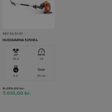
967 94 51-01
HUSQVARNA 525HE4
25,4
1,0
6,4
55 cm
8.299,00 kr.
7.010,00 kr.