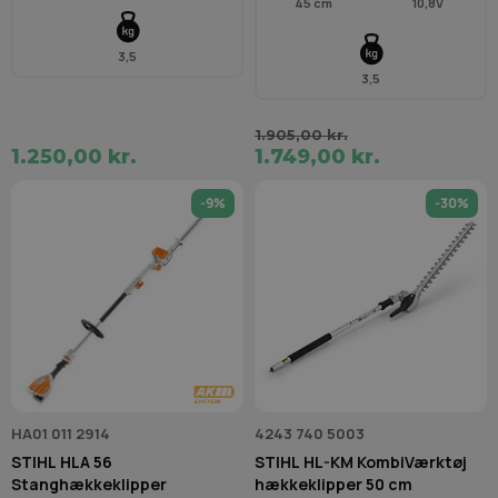
45 cm
10,8V
3,5
3,5
1.905,00 kr.
1.250,00 kr.
1.749,00 kr.
-9%
-30%
HA01 011 2914
4243 740 5003
STIHL HLA 56
STIHL HL-KM KombiVærktøj
Stanghækkeklipper
hækkeklipper 50 cm