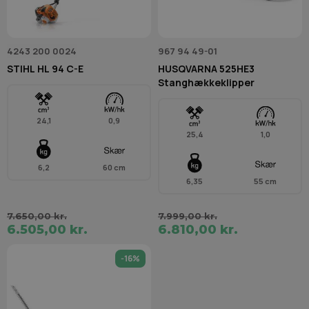
4243 200 0024
967 94 49-01
STIHL HL 94 C-E
HUSQVARNA 525HE3
Stanghækkeklipper
24,1
0,9
25,4
1,0
6,2
60 cm
6,35
55 cm
7.650,00 kr.
7.999,00 kr.
6.505,00 kr.
6.810,00 kr.
-16%