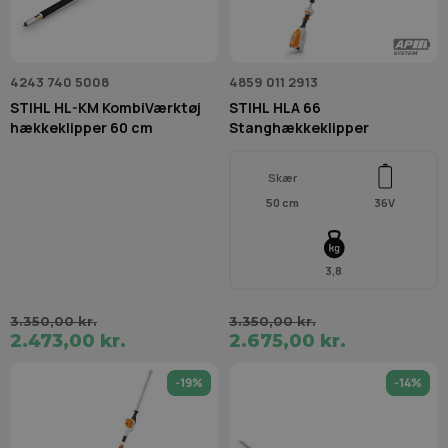
4243 740 5008
4859 011 2913
STIHL HL-KM KombiVærktøj
STIHL HLA 66
hækkeklipper 60 cm
Stanghækkeklipper
Skær
50 cm
36V
3,8
3.350,00 kr.
3.350,00 kr.
2.473,00 kr.
2.675,00 kr.
-19%
-14%