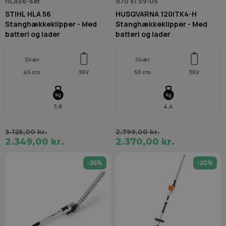
HLA56-set
970 51 59-05
STIHL HLA 56
HUSQVARNA 120iTK4-H
Stanghækkeklipper - Med
Stanghækkeklipper - Med
batteri og lader
batteri og lader
Skær
Skær
45 cm
36V
50 cm
36V
3,8
4,4
3.125,00 kr.
2.799,00 kr.
2.349,00 kr.
2.370,00 kr.
-26%
-20%