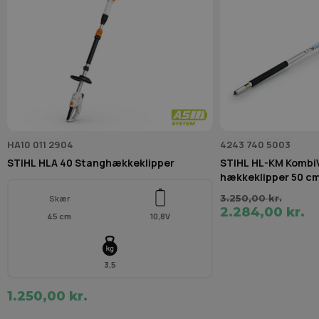
HA10 011 2904
4243 740 5003
STIHL HLA 40 Stanghækkeklipper
STIHL HL-KM Kombi
hækkeklipper 50 c
3.250,00 kr.
Skær
2.284,00 kr.
45 cm
10,8V
3,5
1.250,00 kr.