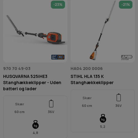
-23%
-21%
970 70 49-03
HA04 200 0006
HUSQVARNA 525iHE3
STIHL HLA 135 K
Stanghækkeklipper - Uden
Stanghækkeklipper
batteri og lader
Skær
Skær
60 cm
36V
60 cm
36V
5,2
4,8