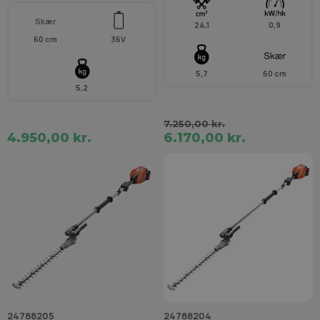
Skær
24,1
0,9
60 cm
36V
5,7
60 cm
5,2
7.250,00 kr.
4.950,00 kr.
6.170,00 kr.
24788205
24788204