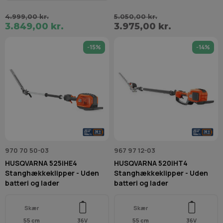
4.999,00 kr.
5.050,00 kr.
3.849,00 kr.
3.975,00 kr.
-15%
-14%
970 70 50-03
967 97 12-03
HUSQVARNA 525iHE4
HUSQVARNA 520iHT4
Stanghækkeklipper - Uden
Stanghækkeklipper - Uden
batteri og lader
batteri og lader
Skær
Skær
55 cm
36V
55 cm
36V