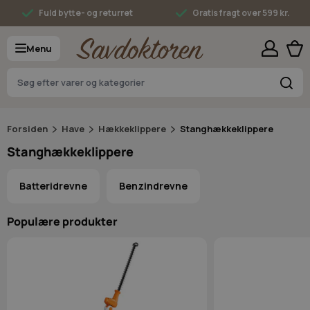
Skip to Content
Fuld bytte- og returret
Gratis fragt over 599 kr.
Menu
S
Forsiden
Have
Hækkeklippere
Stanghækkeklippere
Stanghækkeklippere
Batteridrevne
Benzindrevne
Populære produkter