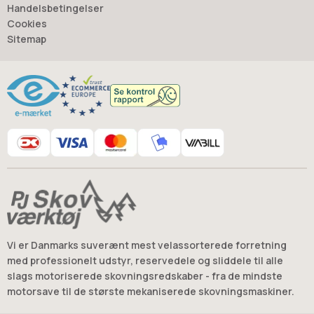
det rigtige valg, hver gang.
Handelsbetingelser
- Jan “Savdoktoren” Østergaard
Cookies
Sitemap
Råd og vejledning
Vi er Danmarks suverænt mest velassorterede forretning
med professionelt udstyr, reservedele og sliddele til alle
slags motoriserede skovningsredskaber - fra de mindste
motorsave til de største mekaniserede skovningsmaskiner.