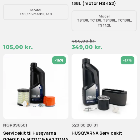
138L (motor HS 452)
Model
130, 135 mark II, 140
Model
TS 138, TC 138, TS 138L, TC 138L,
TS 142L
486,00 kr.
105,00 kr.
349,00 kr.
-16%
-17%
NGP896601
529 80 20-01
Servicekit til Husqvarna
HUSQVARNA Servicekit
riders b.la. R213C & FR2213MA