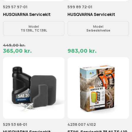
529 57 97-01
599 89 72-01
HUSQVARNA Servicekit
HUSQVARNA Servicekit
Model
Model
TS 138L, TC 138L
Se beskrivelse
449,00 kr.
365,00 kr.
983,00 kr.
529 53 68-01
4238 007 4102
HUSQVARNA Servicekit
STIHL Servicekit 35 til TS 410,