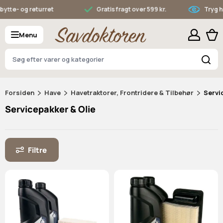
Skip to Content
- og returret
Gratis fragt over 599 kr.
Tryg hande
Menu
S
Forsiden
Have
Havetraktorer, Frontridere & Tilbehør
Servi
Servicepakker & Olie
Filtre