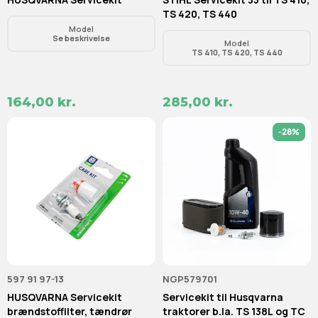
TS 420, TS 440
Model
Se beskrivelse
Model
TS 410, TS 420, TS 440
164,00 kr.
285,00 kr.
-28%
597 91 97-13
NGP579701
HUSQVARNA Servicekit
Servicekit til Husqvarna
brændstoffilter, tændrør
traktorer b.la. TS 138L og TC