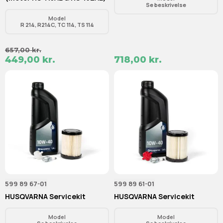
Se beskrivelse
Model
R 214, R214C, TC 114, TS 114
657,00 kr.
449,00 kr.
718,00 kr.
599 89 67-01
599 89 61-01
HUSQVARNA Servicekit
HUSQVARNA Servicekit
Model
Model