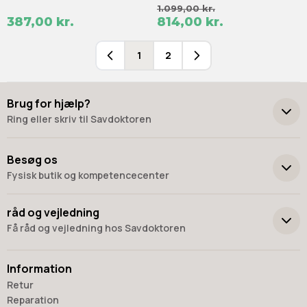
1.099,00 kr.
387,00 kr.
814,00 kr.
1
2
Du læser i øjeblikket side
Side
Brug for hjælp?
Ring eller skriv til Savdoktoren
+45 98 17 27 33
Besøg os
Fysisk butik og kompetencecenter
Skriv til os
Virkelyst 3
råd og vejledning
9400 Nørresundby
Få råd og vejledning hos Savdoktoren
Hverdage: 8.00-16.00
Lørdag & søndag: Lukket
Information
“Vi bygger vores løsninger på viden, erfaring og faglig indsigt
Retur
- så du kan træffe
Reparation