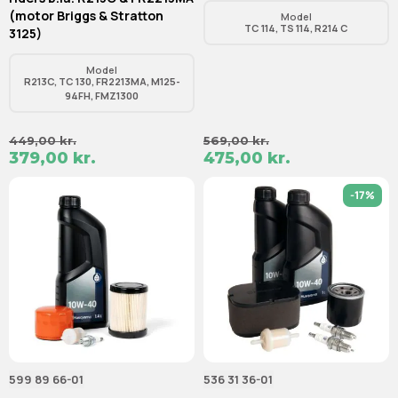
(motor Briggs & Stratton
Model
TC 114, TS 114, R214 C
3125)
Model
R213C, TC 130, FR2213MA, M125-
94FH, FMZ1300
449,00 kr.
569,00 kr.
379,00 kr.
475,00 kr.
-17%
599 89 66-01
536 31 36-01