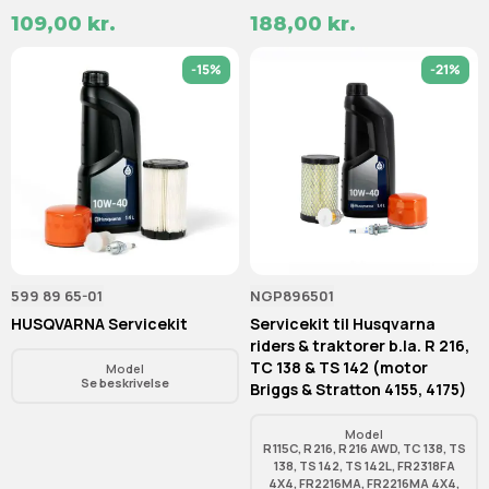
109,00 kr.
188,00 kr.
-15%
-21%
599 89 65-01
NGP896501
HUSQVARNA Servicekit
Servicekit til Husqvarna
riders & traktorer b.la. R 216,
TC 138 & TS 142 (motor
Model
Se beskrivelse
Briggs & Stratton 4155, 4175)
Model
R 115C, R 216, R 216 AWD, TC 138, TS
138, TS 142, TS 142L, FR2318FA
4X4, FR2216MA, FR2216MA 4X4,