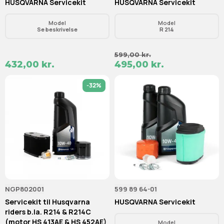
HUSQVARNA Servicekit
HUSQVARNA Servicekit
Model
Model
Se beskrivelse
R 214
599,00 kr.
432,00 kr.
495,00 kr.
-32%
NGP802001
599 89 64-01
Servicekit til Husqvarna
HUSQVARNA Servicekit
riders b.la. R214 & R214C
(motor HS 413AE & HS 452AE)
Model