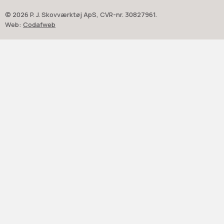
© 2026 P. J. Skovværktøj ApS, CVR-nr. 30827961.
Web:
Codafweb