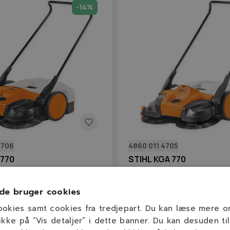
-14%
4706
4860 011 4705
 770
STIHL KGA 770
bredde
Beholder
Arbejdsbredde
Beh
cm
50 L
77 cm
de bruger cookies
ookies samt cookies fra tredjepart. Du kan læse mere 
 kr.
7.695,00 kr.
00 kr.
6.699,00 kr.
ikke på ”Vis detaljer” i dette banner. Du kan desuden til
På lager
På lage