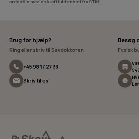
ordentlig med en kraftfuld enhed fra STIHL.
Har du spørgsmål til vores udvalg af STIHL fejemaskiner? Så k
står altid klar med råd og vejledning.
Brug for hjælp?
Besøg 
Ring eller skriv til Savdoktoren
Fysisk 
Vir
+45 98 17 27 33
94
Hve
Skriv til os
Lør