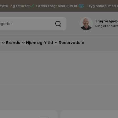
bytte- og returret
Gratis fragt over 599 kr.
Tryg handel med 
Søg
Brug for hjælp
Ring eller skri
v
Brands
Hjem og fritid
Reservedele
pere
for Batterimaskiner
submenu for Have
Toggle submenu for Skov
Toggle submenu for Brands
Toggle submenu for Hjem og fritid