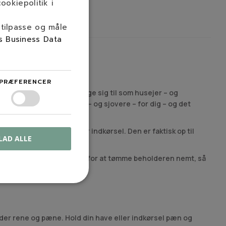
ookiepolitik i
 tilpasse og måle
s Business Data
PRÆFERENCER
. Der er mange ting at tage sig til som husejer – og
 processen lidt nemmere – og sjovere – for dig – og det
styper fra din have eller indkørsel. Den er faktisk op til
LAD ALLE
idig har du også mulighed for at tømme beholderen nemt, så
åder rene og pæne. Hold din have eller indkørsel pæn og