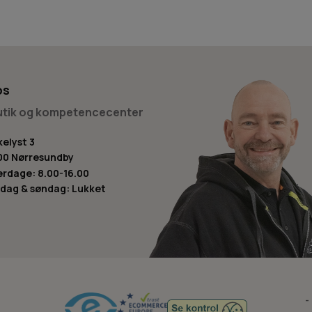
ontakt os på tlf. +45 98 17 27 33 eller mail info@savdoktoren.dk.
os
butik og kompetencecenter
kelyst 3
00 Nørresundby
rdage: 8.00-16.00
dag & søndag: Lukket
-