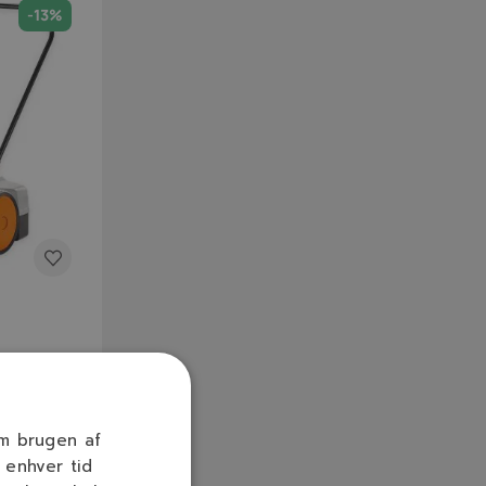
-13%
older
50 L
om brugen af
 enhver tid
r