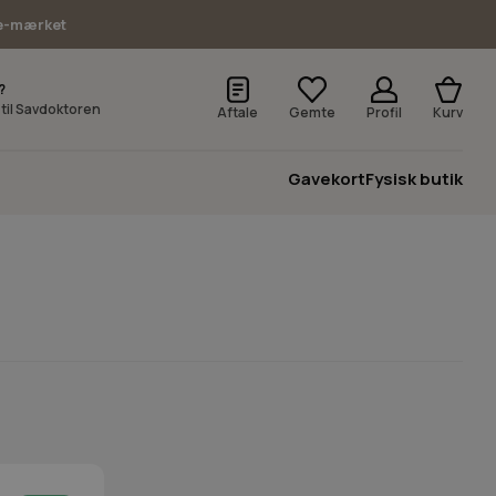
e-mærket
?
v til Savdoktoren
Aftale
Gemte
Profil
Kurv
Gavekort
Fysisk butik