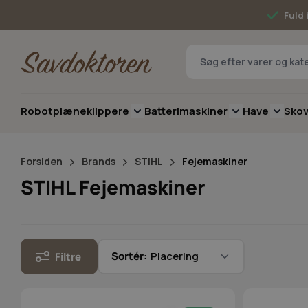
Skip to Content
Fuld 
Robotplæneklippere
Batterimaskiner
Have
Sko
Toggle submenu for Robotplæneklip
Toggle submenu 
Toggle 
Forsiden
Brands
STIHL
Fejemaskiner
STIHL Fejemaskiner
Sortér:
Filtre