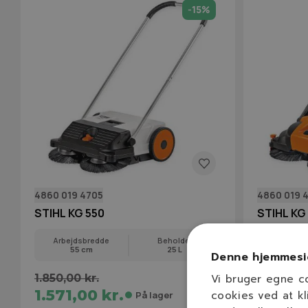
-15%
4860 019 4705
4860 019 
STIHL KG 550
STIHL KG
Arbejdsbredde
Beholder
Arbejds
55 cm
25 L
77 
Denne hjemmesi
1.850,00 kr.
Vi bruger egne c
4.995,00
1.571,00 kr.
4.295,
cookies ved at kl
På lager