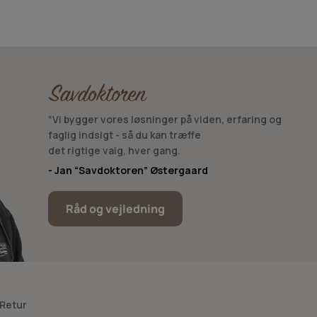
 Vi har mange års erfaring med have- og skovredskaber, og vi
“Vi bygger vores løsninger på viden, erfaring og
faglig indsigt - så du kan træffe
det rigtige valg, hver gang.
- Jan “Savdoktoren” Østergaard
Råd og vejledning
 Retur