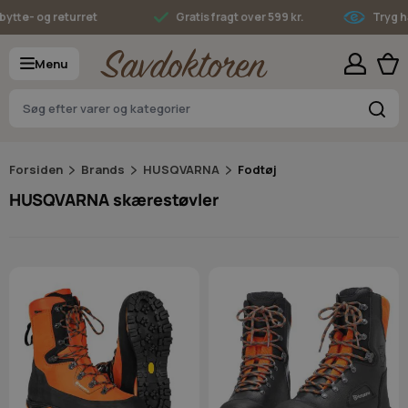
Skip to Content
tte- og returret
Gratis fragt over 599 kr.
Tryg ha
Menu
S
Forsiden
Brands
HUSQVARNA
Fodtøj
HUSQVARNA skærestøvler