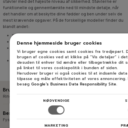
støvler med det højeste niveau af sikkerhed. Støvlerne er
funktionelle og gennemtænkte ned til mindste detalje, når
det handler om at beskytte dine fødder og ben under selv de
mest krævende opgaver. På de forskellige modeller finder du
blandt andet:
Ekstra polstring omkring ankel, hæl og top
Såler med ekstra godt greb, selv under kolde forhold
Denne hjemmeside bruger cookies
Skæreindlæg og gummiforstærkning for ekstra
Vi bruger egne cookies samt cookies fra tredjepart.
beskyttelse
brugen af cookies ved at klikke på ”Vis detaljer” i de
Læs mere
Stålnæse og ekstra forstærkning på oversiden samt
desuden til enhver tid ændre eller tilbagetrække dit 
omkring sålen
på linket til vores cookiepolitik i bunden af siden.
Herudover bruger vi også cookies til at indsamle dat
Husqvarna skærestøvler med skæreindlæg er særligt egnet
tilpasse og måle effektiviteten af vores annoncering.
til opgaver med motorsav i forbindelse med eksempelvis
besøg
Google's Business Data Responsibility Site
.
skovningsarbejde, hvor der er brug for et højt niveau af
Brug for hjælp?
beskyttelse. De ligger derfor også i sikkerhedsklasse 3, som
Ring eller skriv til Savdoktoren
NØDVENDIGE
S
yder beskyttelse mod kædesave med høj hastighed.
+45 98 17 27 33
Skærestøvler fra Husqvarna til forskellige typer
Besøg os
opgaver
Fysisk butik og kompetencecenter
MARKETING
PR
Skriv til os