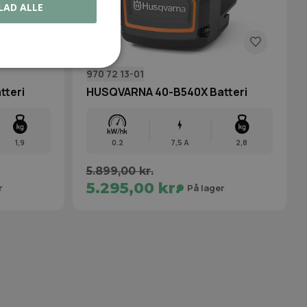
LAD ALLE
970 72 13-01
teri
HUSQVARNA 40-B540X Batteri
1,9
0.2
7,5 A
2,8
5.899,00 kr.
5.295,00 kr.
r
På lager