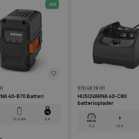
-9%
01
970 48 78-01
A 40-B70 Batteri
HUSQVARNA 40-C80
batterioplader
75.6 Wh
0,8
0.2
1,6 A
r.