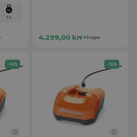
0,4
4.299,00 kr.
r
På lager
-14%
-15%