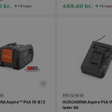
 kr.
469,00 kr.
På lager
På lage
-01
970 72 16-01
A Aspire™ P4A 18-B72
HUSQVARNA Aspire P4A 1
lader 8A