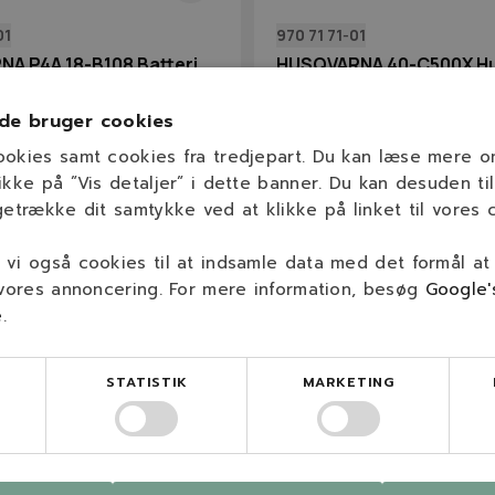
01
970 71 71‑01
A P4A 18-B108 Batteri
HUSQVARNA 40-C500X Hu
de bruger cookies
1,6 A
0,6
0.2
1,6 A
ookies samt cookies fra tredjepart. Du kan læse mere 
ikke på ”Vis detaljer” i dette banner. Du kan desuden til
1.249,00 kr.
getrække dit samtykke ved at klikke på linket til vores c
 kr.
1.075,00 kr.
På lager
På lage
vi også cookies til at indsamle data med det formål at
 vores annoncering. For mere information, besøg
Google'
e
.
-15%
STATISTIK
MARKETING