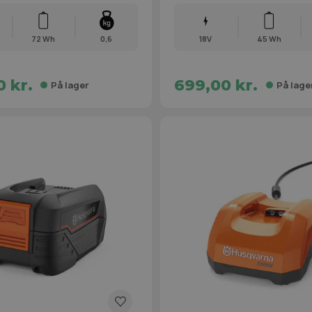
72 Wh
0,6
18V
45 Wh
 kr.
699,00 kr.
På lager
På lage