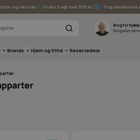
bytte- og returret
Gratis fragt over 599 kr.
Tryg handel med 
Søg
Brug for hjælp
Ring eller skri
v
Brands
Hjem og fritid
Reservedele
pere
for Batterimaskiner
submenu for Have
Toggle submenu for Skov
Toggle submenu for Brands
Toggle submenu for Hjem og fritid
pparter
apparter