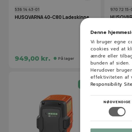
536 14 43-01
970 72 15‑
HUSQVARNA 40-C80 Ladeskinne
HUSQVARN
Denne hjemmesi
0.2
Vi bruger egne c
cookies ved at kl
ændre eller tilba
949,00 kr.
999,00
På lager
bunden af siden.
Herudover bruger 
effektiviteten af
Responsibility Sit
-15%
NØDVENDIGE