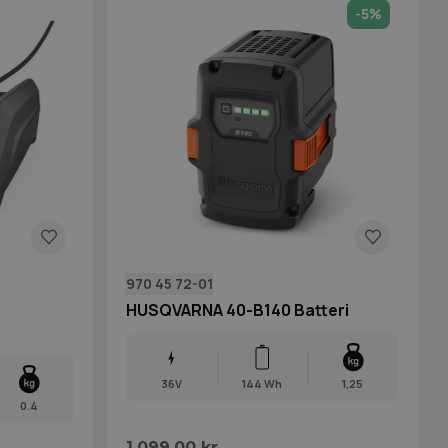
-5%
970 45 72-01
HUSQVARNA 40-B140 Batteri
36V
144 Wh
1,25
0.4
1.099,00 kr.