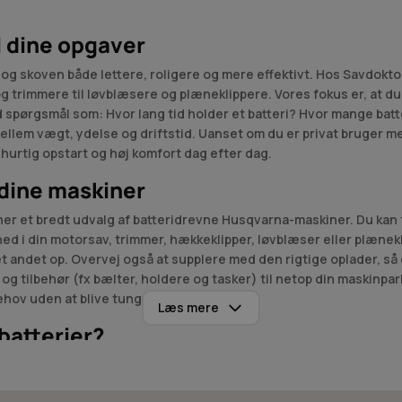
il dine opgaver
 og skoven både lettere, roligere og mere effektivt. Hos Savdoktore
trimmere til løvblæsere og plæneklippere. Vores fokus er, at du få
 spørgsmål som: Hvor lang tid holder et batteri? Hvor mange batte
 mellem vægt, ydelse og driftstid. Uanset om du er privat bruger 
t, hurtig opstart og høj komfort dag efter dag.
 dine maskiner
her et bredt udvalg af batteridrevne Husqvarna-maskiner. Du kan f
ed i din motorsav, trimmer, hækkeklipper, løvblæser eller plænekl
et andet op. Overvej også at supplere med den rigtige oplader, s
e og tilbehør (fx bælter, holdere og tasker) til netop din maskinp
ehov uden at blive tungt eller upraktisk.
Læs mere
batterier?
l ydelse, korrekt kommunikation med maskinen og en drift, der føles
g, at elektronikken taler perfekt sammen med værktøjet. Resultate