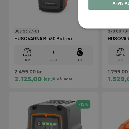
AFVIS A
967 93 77‑01
970 60 79‑
HUSQVARNA BLi30 Batteri
HUSQVARN
0.2
7,5 A
1,9
0.2
2.499,00 kr.
1.799,00 
2.125,00 kr.
1.529,
På lager
-15%