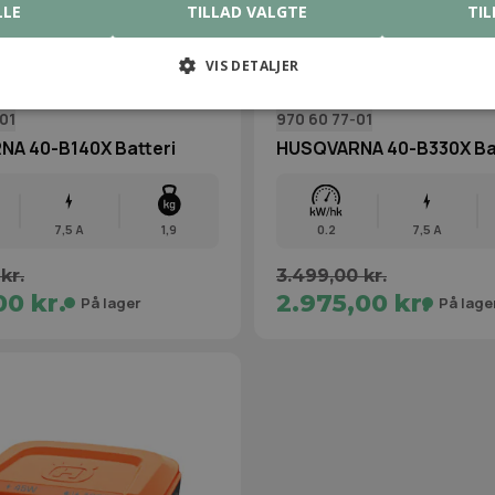
LLE
TILLAD VALGTE
TIL
VIS DETALJER
01
970 60 77‑01
A 40-B140X Batteri
HUSQVARNA 40-B330X Bat
7,5 A
1,9
0.2
7,5 A
kr.
3.499,00 kr.
00 kr.
2.975,00 kr.
På lager
På lage