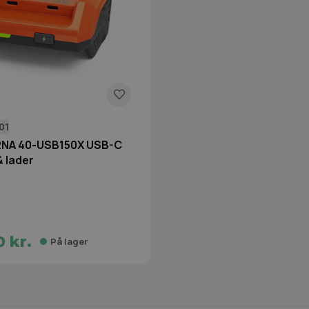
01
NA 40-USB150X USB-C
 lader
 kr.
På lager