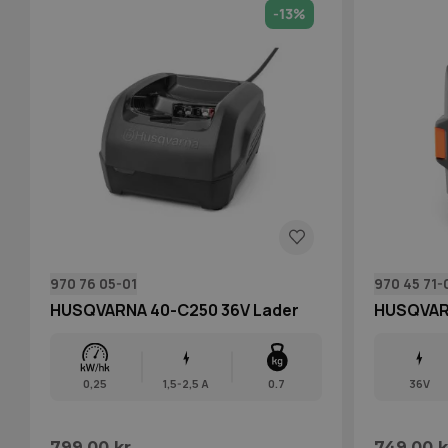
-13%
970 76 05-01
970 45 71-
HUSQVARNA 40-C250 36V Lader
HUSQVARN
0,25
1,5-2,5 A
0.7
36V
799,00 kr.
749,00 k