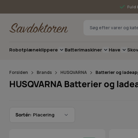
Skip to Content
Fuld 
Robotplæneklippere
Batterimaskiner
Have
Sko
Toggle submenu for Robotplæneklip
Toggle submenu 
Toggle 
Forsiden
Brands
HUSQVARNA
Batterier og ladea
HUSQVARNA Batterier og lade
Sortér: