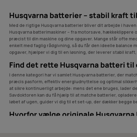
Husqvarna batterier – stabil kraft t
Med de rigtige Husqvarna batterier bliver dit arbejde i haven
Husqvarna batterimaskiner – fra motorsave, hækkeklippere og 
præcist til din maskine og dine opgaver. Mange står ofte med
enkelt med faglig rådgivning, så du får den ideelle balance
opgaver, hjælper vi dig til en løsning, der leverer stabil kraf
Find det rette Husqvarna batteri til
I denne kategori har vi samlet Husqvarna batterier, der matc
præcis pasform, effektiv energiudnyttelse og optimal sikkerh
at sikre kontinuerligt arbejde: mens det ene bruges, lader d
Savdoktoren kan du få hjælp til at matche batterier, oplader
løbet af ugen, guider vi dig til et set-up, der dækker begge b
Hvorfor vælge originale Husqvarna 
Originale Husqvarna batterier er udviklet til at levere stabi
arbejdstid – det handler også om balance, varmehåndtering o