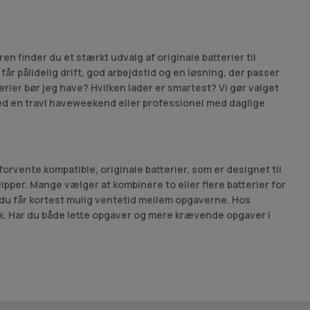
n finder du et stærkt udvalg af originale batterier til
r pålidelig drift, god arbejdstid og en løsning, der passer
rier bør jeg have? Hvilken lader er smartest? Vi gør valget
med en travl haveweekend eller professionel med daglige
orvente kompatible, originale batterier, som er designet til
ipper. Mange vælger at kombinere to eller flere batterier for
å du får kortest mulig ventetid mellem opgaverne. Hos
ark. Har du både lette opgaver og mere krævende opgaver i
 naturlig i hånden. Det handler ikke kun om “volt” og
t er en løsning, der starter sikkert hver gang og leverer