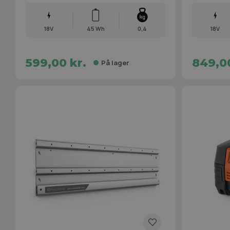
18V
45 Wh
0,4
18V
599,00 kr.
849,00
På lager