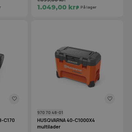
1.049,00 kr.
r
På lager
970 70 48-01
8-C170
HUSQVARNA 40-C1000X4
multilader