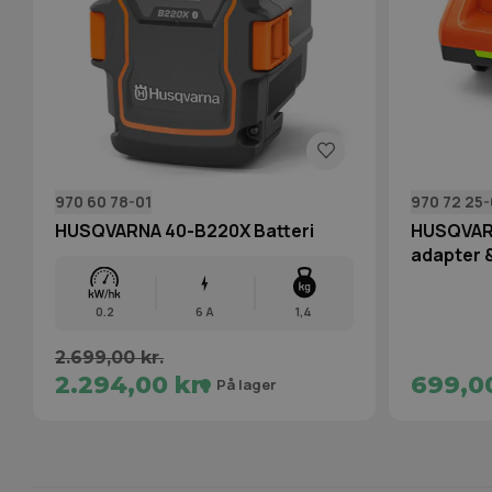
970 60 78-01
970 72 25-
HUSQVARNA 40-B220X Batteri
HUSQVAR
adapter &
0.2
6 A
1,4
2.699,00 kr.
2.294,00 kr.
699,00
På lager