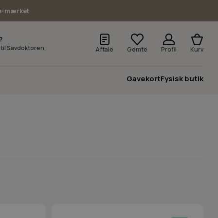
e-mærket
?
v til Savdoktoren
Aftale
Gemte
Profil
Kurv
Gavekort
Fysisk butik