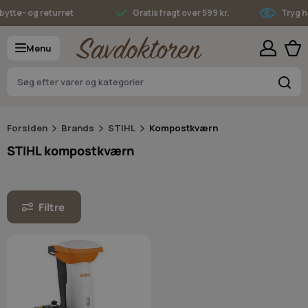
Skip to Content
ytte- og returret
Gratis fragt over 599 kr.
Tryg ha
Menu
S
Forsiden
Brands
STIHL
Kompostkværn
STIHL kompostkværn
Filtre