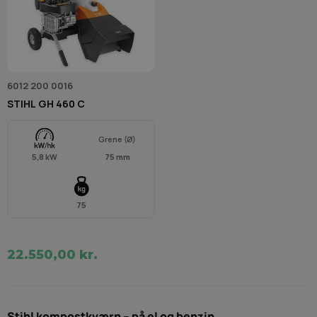
6012 200 0016
STIHL GH 460 C
Grene (Ø)
5,8 kW
75 mm
75
22.550,00 kr.
Stihl kompostkværn – på el og benzin