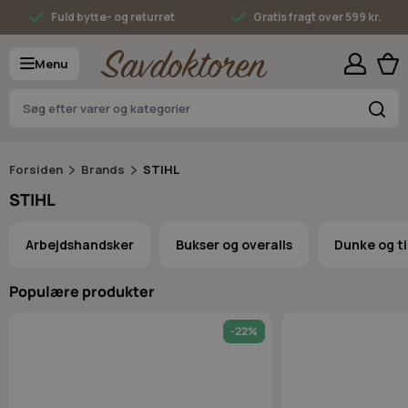
Skip to Content
Fuld bytte- og returret
Gratis fragt over 599 kr.
Menu
S
Forsiden
Brands
STIHL
STIHL
Arbejdshandsker
Bukser og overalls
Dunke og t
Populære produkter
-22%