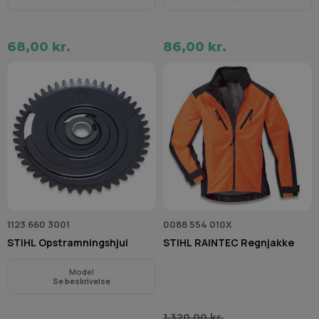
68,00 kr.
86,00 kr.
1123 660 3001
0088 554 010X
STIHL Opstramningshjul
STIHL RAINTEC Regnjakke
Model
Se beskrivelse
1.320,00 kr.