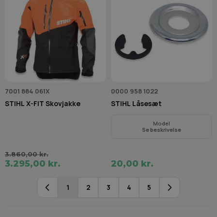
7001 884 061X
0000 958 1022
STIHL X-FIT Skovjakke
STIHL Låsesæt
Model
Se beskrivelse
3.860,00 kr.
3.295,00 kr.
20,00 kr.
1
2
3
4
5
Du læser i øjeblikket side
Side
Side
Side
Side