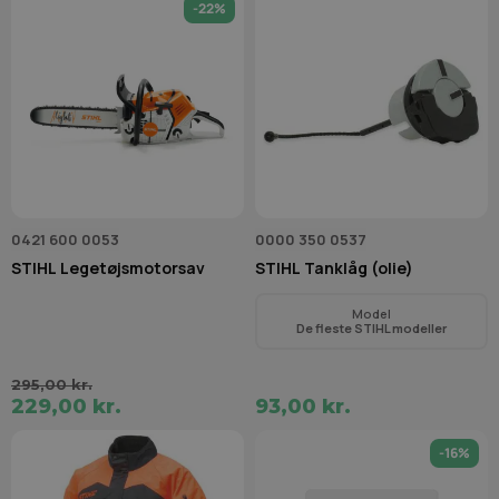
-22%
0421 600 0053
0000 350 0537
STIHL Legetøjsmotorsav
STIHL Tanklåg (olie)
Model
De fleste STIHL modeller
295,00 kr.
229,00 kr.
93,00 kr.
-16%