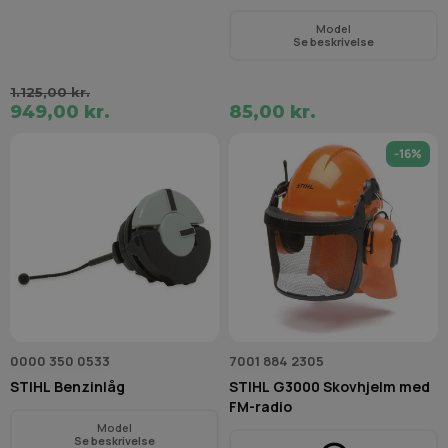
Model
Se beskrivelse
1.125,00 kr.
949,00 kr.
85,00 kr.
-16%
0000 350 0533
7001 884 2305
STIHL Benzinlåg
STIHL G3000 Skovhjelm med
FM-radio
Model
Se beskrivelse