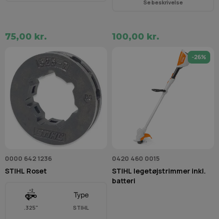
Se beskrivelse
75,00 kr.
100,00 kr.
-26%
0000 642 1236
0420 460 0015
STIHL Roset
STIHL legetøjstrimmer inkl.
batteri
.325"
STIHL