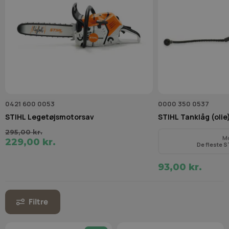
0421 600 0053
0000 350 0537
STIHL Legetøjsmotorsav
STIHL Tanklåg (olie
295,00 kr.
M
229,00 kr.
De fleste S
93,00 kr.
Filtre