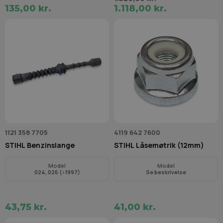
135,00 kr.
1.118,00 kr.
1121 358 7705
4119 642 7600
STIHL Benzinslange
STIHL Låsemøtrik (12mm)
Model
Model
024, 026 (>1997)
Se beskrivelse
43,75 kr.
41,00 kr.