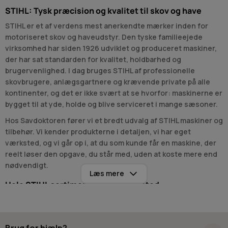
STIHL: Tysk præcision og kvalitet til skov og have
STIHL er et af verdens mest anerkendte mærker inden for
motoriseret skov og haveudstyr. Den tyske familieejede
virksomhed har siden 1926 udviklet og produceret maskiner,
der har sat standarden for kvalitet, holdbarhed og
brugervenlighed. I dag bruges STIHL af professionelle
skovbrugere, anlægsgartnere og krævende private på alle
kontinenter, og det er ikke svært at se hvorfor: maskinerne er
bygget til at yde, holde og blive serviceret i mange sæsoner.
Hos Savdoktoren fører vi et bredt udvalg af STIHL maskiner og
tilbehør. Vi kender produkterne i detaljen, vi har eget
værksted, og vi går op i, at du som kunde får en maskine, der
reelt løser den opgave, du står med, uden at koste mere end
nødvendigt.
Læs mere
Hele STIHL sortimentet samlet ét sted
STIHL er nok mest kendt for sine motorsave, men brandets
program rækker langt videre. Vi har samlet hele sortimentet i
overskuelige underkategorier, så du nemt finder den rigtige
Brug for hjælp?