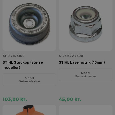
4119 713 3100
4126 642 7600
STIHL Stødkop (større
STIHL Låsemøtrik (10mm)
modeller)
Model
Se beskrivelse
Model
Se beskrivelse
103,00 kr.
45,00 kr.