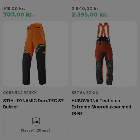
915,00 kr.
2.840,00 kr.
707,00 kr.
2.395,00 kr.
0088 342 320XX
537 64 32-XX
STIHL DYNAMIC DuroTEC SZ
HUSQVARNA Technical
Bukser
Extreme Skærebukser med
seler
Klasse 1 (20 m/s)