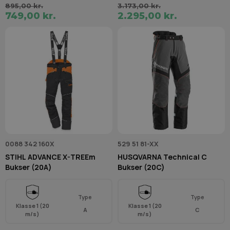
895,00 kr.
3.173,00 kr.
749,00 kr.
2.295,00 kr.
0088 342 160X
529 51 81-XX
STIHL ADVANCE X-TREEm
HUSQVARNA Technical C
Bukser (20A)
Bukser (20C)
Type
Type
Klasse 1 (20
Klasse 1 (20
A
C
m/s)
m/s)