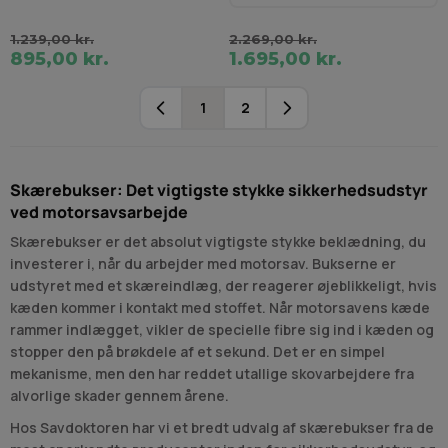
1.239,00 kr.
2.269,00 kr.
895,00 kr.
1.695,00 kr.
1
2
Du læser i øjeblikket side
Side
Skærebukser: Det vigtigste stykke sikkerhedsudstyr
ved motorsavsarbejde
Skærebukser er det absolut vigtigste stykke beklædning, du
investerer i, når du arbejder med motorsav. Bukserne er
udstyret med et skæreindlæg, der reagerer øjeblikkeligt, hvis
kæden kommer i kontakt med stoffet. Når motorsavens kæde
rammer indlægget, vikler de specielle fibre sig ind i kæden og
stopper den på brøkdele af et sekund. Det er en simpel
mekanisme, men den har reddet utallige skovarbejdere fra
alvorlige skader gennem årene.
Hos Savdoktoren har vi et bredt udvalg af skærebukser fra de