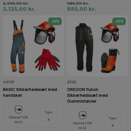
2.499,00 kr.
985,00 kr.
2.125,00 kr.
885,00 kr.
-28%
-25%
49135
2325
BASIC Sikkerhedssæt med
OREGON Yukon
handsker
Sikkerhedssæt med
Gummistøvler
Type
Klasse 1 (20
Type
A
m/s)
Klasse 1 (20
A
m/s)