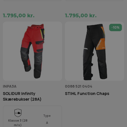
1.795,00 kr.
1.795,00 kr.
-10%
INPA3A
0088 521 0404
SOLIDUR Infinity
STIHL Function Chaps
Skærebukser (28A)
Type
Klasse 3 (28
A
m/s)