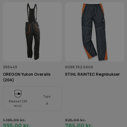
295445
0088 352 000X
OREGON Yukon Overalls
STIHL RAINTEC Regnbukser
(20A)
Type
Klasse 1 (20
A
m/s)
1.195,00 kr.
925,00 kr.
995,00 kr.
785,00 kr.