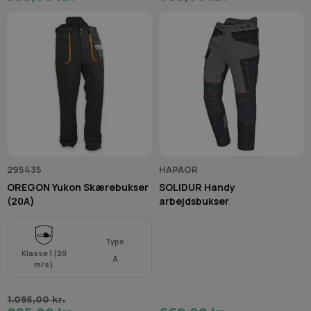
295435
HAPAGR
OREGON Yukon Skærebukser
SOLIDUR Handy
(20A)
arbejdsbukser
Type
Klasse 1 (20
A
m/s)
1.095,00 kr.