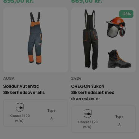
895,00 kr.
669,00 kr.
-28%
AUSA
2424
Solidur Autentic
OREGON Yukon
Sikkerhedsoveralls
Sikkerhedssæt med
skærestøvler
Type
Klasse 1 (20
Type
A
m/s)
Klasse 1 (20
A
m/s)