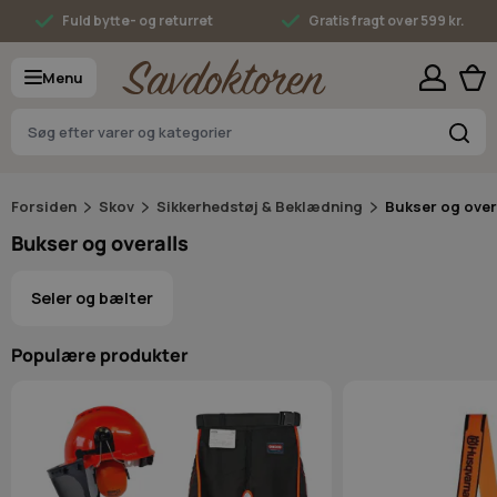
Skip to Content
Fuld bytte- og returret
Gratis fragt over 599 kr.
Menu
S
Forsiden
Skov
Sikkerhedstøj & Beklædning
Bukser og over
Bukser og overalls
Seler og bælter
Populære produkter