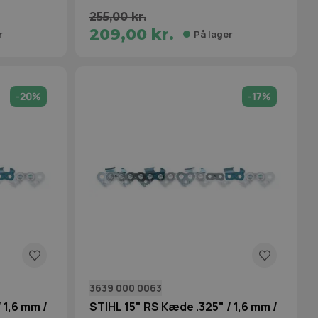
255,00 kr.
209,00 kr.
r
På lager
-20%
-17%
3639 000 0063
 1,6 mm /
STIHL 15" RS Kæde .325" / 1,6 mm /