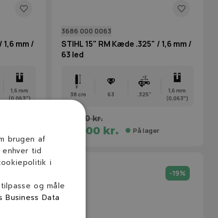
3686 000 0063
 1,6 mm /
STIHL 15" RM Kæde .325" / 1,6 mm /
63 led
1,6 mm
1,6 mm
38 cm
63
.325"
(0,063″)
(0,063″)
246,00 kr.
203,00 kr.
r
På lager
om brugen af
 enhver tid
ookiepolitik i
-16%
-19%
 tilpasse og måle
s Business Data