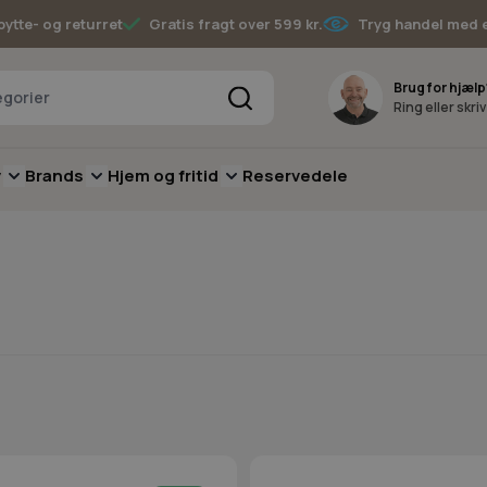
bytte- og returret
Gratis fragt over 599 kr.
Tryg handel med 
Søg
Brug for hjælp
Ring eller skri
v
Brands
Hjem og fritid
Reservedele
pere
for Batterimaskiner
submenu for Have
Toggle submenu for Skov
Toggle submenu for Brands
Toggle submenu for Hjem og fritid