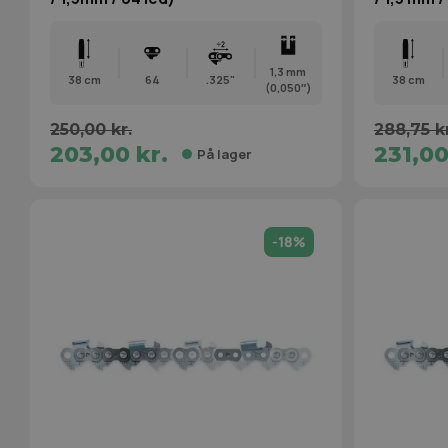
1,3 mm
38 cm
64
.325"
38 cm
(0,050″)
250,00 kr.
288,75 kr
203,00 kr.
231,00
På lager
-18%