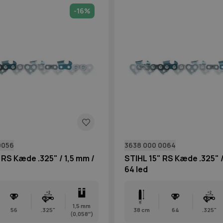
-16%
0056
3638 000 0064
 RS Kæde .325" / 1,5 mm /
STIHL 15" RS Kæde .325" /
64 led
1,5 mm
56
.325"
38 cm
64
.325"
(0,058″)