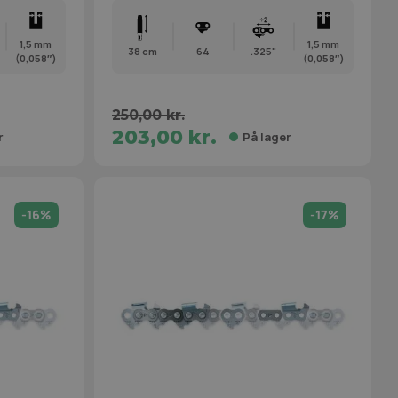
1,5 mm
1,5 mm
38 cm
64
.325"
(0,058″)
(0,058″)
250,00 kr.
203,00 kr.
r
På lager
-16%
-17%