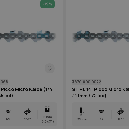
-19%
0065
3670 000 0072
 Picco Micro Kæde (1/4"
STIHL 14" Picco Micro Kæ
65 led)
/ 1,1mm / 72 led)
1,1 mm
65
1/4"
35 cm
72
1/4"
(0,043″)