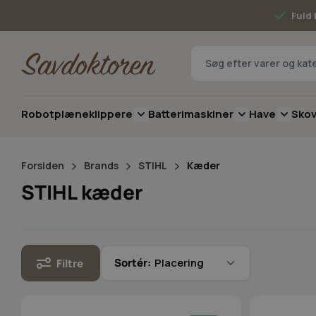
Skip to Content
Fuld 
Robotplæneklippere
Batterimaskiner
Have
Sko
Toggle submenu for Robotplæneklip
Toggle submenu 
Toggle 
Forsiden
Brands
STIHL
Kæder
STIHL kæder
Sortér:
Filtre