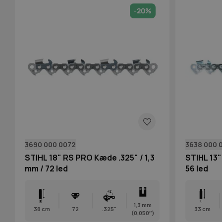
-20%
3690 000 0072
3638 000 
STIHL 18" RS PRO Kæde .325" / 1,3
STIHL 13"
mm / 72 led
56 led
1,3 mm
38 cm
72
.325"
33 cm
(0,050″)