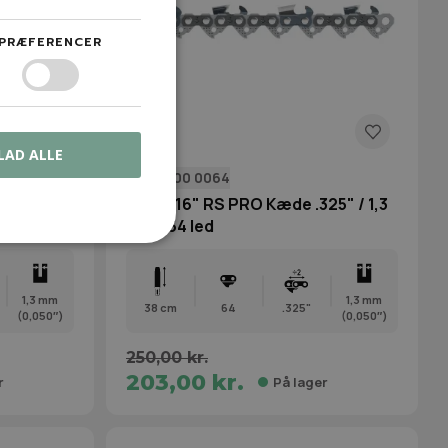
PRÆFERENCER
LAD ALLE
3690 000 0064
5" / 1,3
STIHL 16" RS PRO Kæde .325" / 1,3
mm / 64 led
1,3 mm
1,3 mm
38 cm
64
.325"
(0,050″)
(0,050″)
250,00 kr.
203,00 kr.
r
På lager