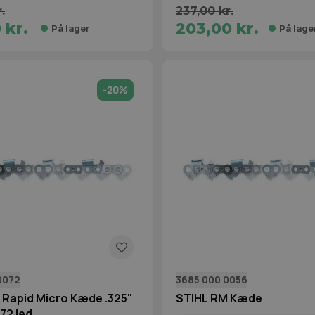
.
237,00 kr.
 kr.
203,00 kr.
På lager
På lage
-20%
0072
3685 000 0056
 Rapid Micro Kæde .325"
STIHL RM Kæde
 72 led