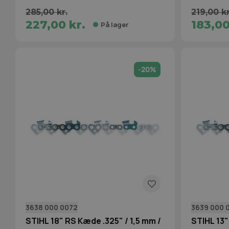
285,00 kr.
219,00 kr
227,00 kr.
183,00
På lager
-20%
3638 000 0072
3639 000 
STIHL 18" RS Kæde .325" / 1,5 mm /
STIHL 13"