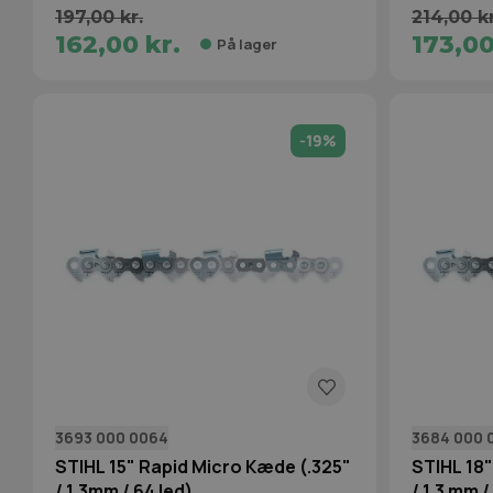
197,00 kr.
214,00 kr
162,00 kr.
173,00
På lager
-19%
3693 000 0064
3684 000 
STIHL 15" Rapid Micro Kæde (.325"
STIHL 18"
/ 1,3mm / 64 led)
/ 1,3 mm /