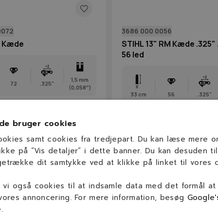
0072
3686 000 0056
M Kæde
STIHL 13" RM Kæde .325" /
56 led
1,5 mm
72
.325"
(0,058″)
33 cm
56
.325"
.
219,00 kr.
de bruger cookies
 kr.
183,00 kr.
På lager
På lage
ookies samt cookies fra tredjepart. Du kan læse mere 
ikke på ”Vis detaljer” i dette banner. Du kan desuden til
getrække dit samtykke ved at klikke på linket til vores c
-18%
vi også cookies til at indsamle data med det formål at
 vores annoncering. For mere information, besøg
Google'
e
.