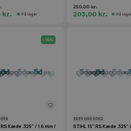
.
250,00 kr.
 kr.
203,00 kr.
På lager
På lage
-16%
0056
3639 000 0062
 RS Kæde .325" / 1,6 mm /
STIHL 15" RS Kæde .325" /