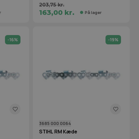
203,75 kr.
163,00 kr.
r
På lager
-16%
-19%
3685 000 0064
STIHL RM Kæde