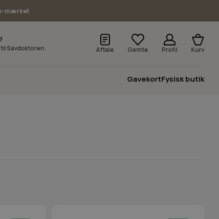
e-mærket
?
v til Savdoktoren
Aftale
Gemte
Profil
Kurv
Gavekort
Fysisk butik