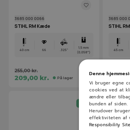
3685 000 0066
3685 000 
STIHL RM Kæde
STIHL R
1,5 mm
40 cm
66
.325"
45 cm
(0,058″)
255,00 kr.
285,00 kr
Denne hjemmesi
209,00 kr.
227,00
På lager
Vi bruger egne c
cookies ved at kl
ændre eller tilba
-30%
bunden af siden.
Herudover bruger 
effektiviteten af
Responsibility Sit