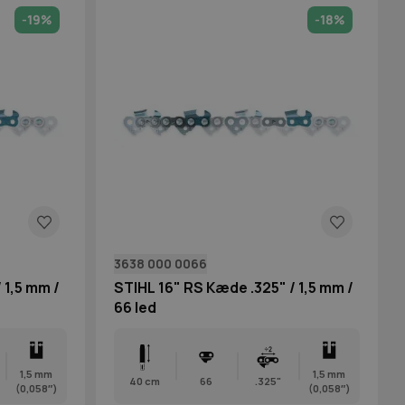
-19%
-18%
3638 000 0066
 1,5 mm /
STIHL 16" RS Kæde .325" / 1,5 mm /
66 led
1,5 mm
1,5 mm
40 cm
66
.325"
(0,058″)
(0,058″)