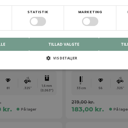
STATISTIK
MARKETING
LLE
TILLAD VALGTE
TIL
0081
3690 000 0056
 RM Kæde .325" / 1,6 mm /
STIHL 13" RS PRO Kæde .32
VIS DETALJER
mm / 56 led
1,6 mm
81
.325"
33 cm
56
.325"
(0,063″)
.
219,00 kr.
 kr.
183,00 kr.
På lager
På lage