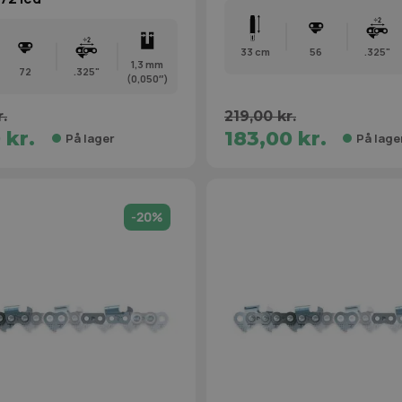
33 cm
56
.325"
1,3 mm
72
.325"
(0,050″)
.
219,00 kr.
 kr.
183,00 kr.
På lager
På lage
-20%