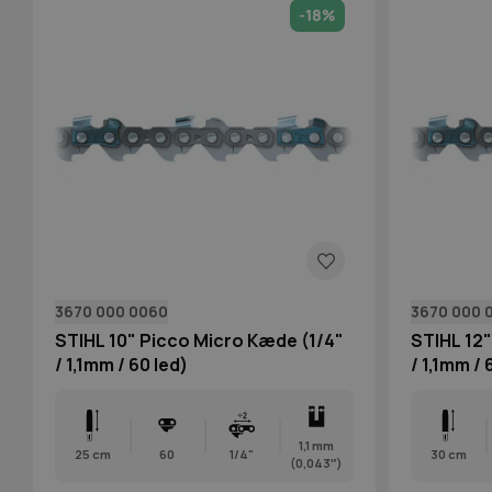
-18%
3670 000 0060
3670 000 
STIHL 10" Picco Micro Kæde (1/4"
STIHL 12"
/ 1,1mm / 60 led)
/ 1,1mm / 
1,1 mm
25 cm
60
1/4"
30 cm
(0,043″)