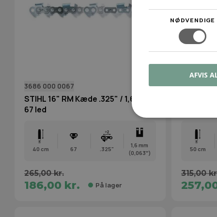
NØDVENDIGE
AFVIS A
3686 000 0067
3686 000 
STIHL 16" RM Kæde .325" / 1,6 mm /
STIHL 20"
67 led
81 led
1,6 mm
40 cm
67
.325"
50 cm
(0,063″)
265,00 kr.
315,00 kr
186,00 kr.
257,00
På lager