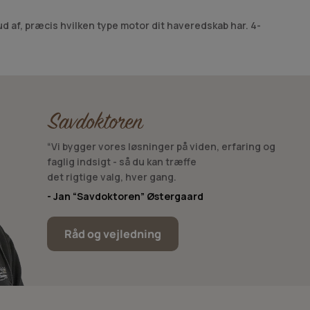
d af, præcis hvilken type motor dit haveredskab har. 4-
ra olie i benzinen.
tbenzinen. STIHL Multioil er sammensat af 90 % bæredygtige
“Vi bygger vores løsninger på viden, erfaring og
faglig indsigt - så du kan træffe
det rigtige valg, hver gang.
- Jan “Savdoktoren” Østergaard
Råd og vejledning