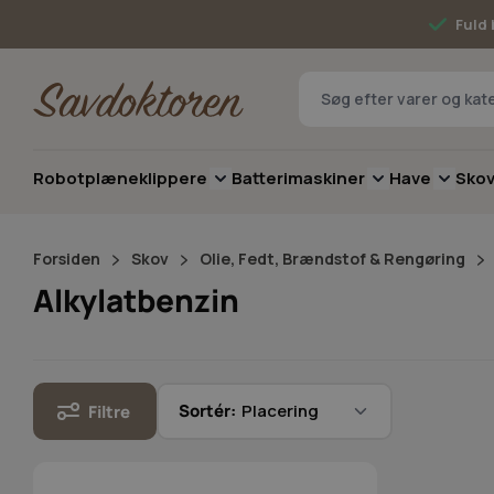
Skip to Content
Fuld 
Robotplæneklippere
Batterimaskiner
Have
Sko
Toggle submenu for Robotplæneklip
Toggle submenu 
Toggle 
Forsiden
Skov
Olie, Fedt, Brændstof & Rengøring
Alkylatbenzin
Sortér:
Filtre