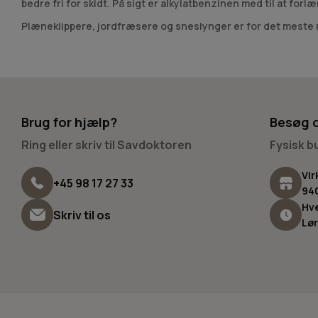
bedre fri for skidt. På sigt er alkylatbenzinen med til at fo
Plæneklippere, jordfræsere og sneslynger er for det meste me
taktsmotorer har separat olietilførsel og er derfor ikke iblan
Bemærk
at STIHL redskaber med 4-mix motorer bruger 2-takt
STIHL Multioil Bio
Brug for hjælp?
Besøg 
Som en ekstra tilføjelse til kategorien har vi også valgt at
råstoffer, som er biologisk nedbrydelige. Den kan derfor sa
Ring eller skriv til Savdoktoren
Fysisk 
Vir
+45 98 17 27 33
94
Hve
Skriv til os
Lør