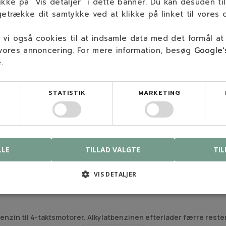
ikke på ”Vis detaljer” i dette banner. Du kan desuden til
getrække dit samtykke ved at klikke på linket til vores c
vi også cookies til at indsamle data med det formål at
 vores annoncering. For mere information, besøg
Google'
e
.
STATISTIK
MARKETING
smotorer. Begge er færdigblandet benzin tilsat totaktsolie fra de
 udstødningsgasser og har mindre røgudvikling.
dere, skæremaskiner og hækkeklippere. Her er det vigtigt at være 
LLE
TILLAD VALGTE
TIL
derfor iblandet 2 % olie i modsætning til benzin til 4-taktsmotorer
 type benzin.
VIS DETALJER
nzin til 4-taktsmotorer. Alkylatbenzinen efterlader færre reste