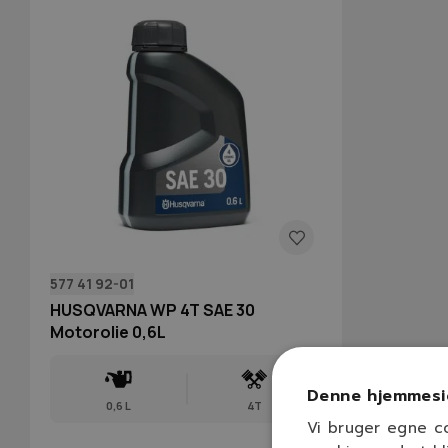
577 41 92-01
HUSQVARNA WP 4T SAE 30
Motorolie 0,6L
Denne hjemmesi
0,6 L
4T
Vi bruger egne c