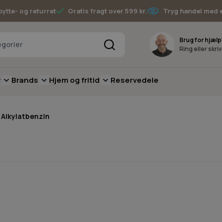
bytte- og returret
Gratis fragt over 599 kr.
Tryg handel med 
Søg
Brug for hjælp
Ring eller skri
v
Brands
Hjem og fritid
Reservedele
pere
for Batterimaskiner
submenu for Have
Toggle submenu for Skov
Toggle submenu for Brands
Toggle submenu for Hjem og fritid
Alkylatbenzin