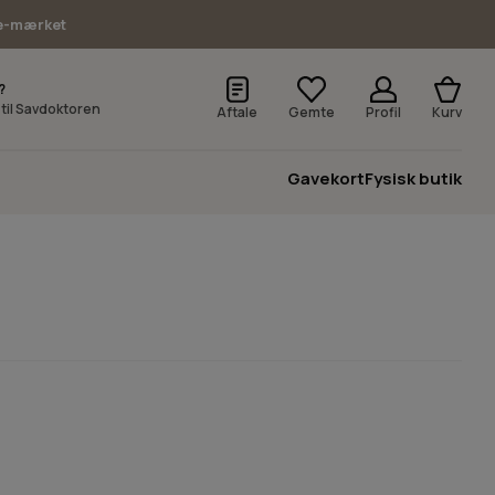
e-mærket
?
v til Savdoktoren
Aftale
Gemte
Profil
Kurv
Gavekort
Fysisk butik