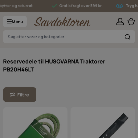
Skip to Content
tte- og returret
Gratis fragt over 599 kr.
Tryg han
Menu
S
Reservedele til HUSQVARNA Traktorer
PB20H46LT
Filtre