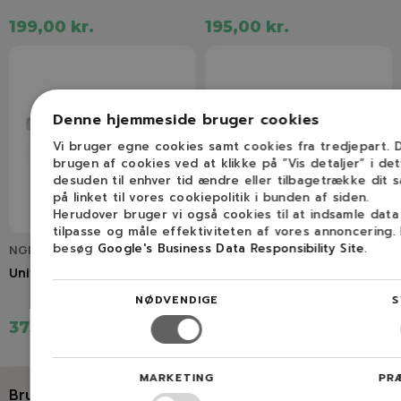
199,00 kr.
195,00 kr.
Denne hjemmeside bruger cookies
Vi bruger egne cookies samt cookies fra tredjepart.
brugen af cookies ved at klikke på ”Vis detaljer” i de
desuden til enhver tid ændre eller tilbagetrække dit 
på linket til vores cookiepolitik i bunden af siden.
Herudover bruger vi også cookies til at indsamle dat
tilpasse og måle effektiviteten af vores annoncering.
besøg
Google's Business Data Responsibility Site
.
NGP2505022
NGP691035
Universal benzinfilter
B&S universal benzinfilter
NØDVENDIGE
S
37,50 kr.
29,00 kr.
MARKETING
PR
Brug for hjælp?