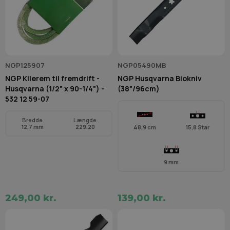
NGP125907
NGP05490MB
NGP Kilerem til fremdrift -
NGP Husqvarna Biokniv
Husqvarna (1/2" x 90-1/4") -
(38"/96cm)
532 12 59-07
Bredde
Længde
12,7 mm
229,20
48,9 cm
15,8 Star
9 mm
249,00 kr.
139,00 kr.