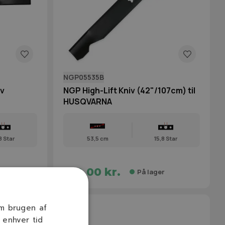
NGP05535B
v
NGP High-Lift Kniv (42"/107cm) til
HUSQVARNA
8 Star
53,5 cm
15,8 Star
129,00 kr.
r
På lager
om brugen af
 enhver tid