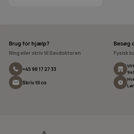
Brug for hjælp?
Besøg 
Ring eller skriv til Savdoktoren
Fysisk 
Vir
+45 98 17 27 33
94
Hve
Skriv til os
Lør