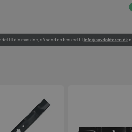
del til din maskine, så send en besked til
info@savdoktoren.dk
el