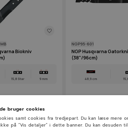
0MB
NGP95-601
varna Biokniv
NGP Husqvarna Gatorkni
m)
(38"/96cm)
15,8 Star
9 mm
48,9 cm
15,
 kr.
195,00 kr.
På lager
På lage
de bruger cookies
ookies samt cookies fra tredjepart. Du kan læse mere 
ikke på ”Vis detaljer” i dette banner. Du kan desuden til