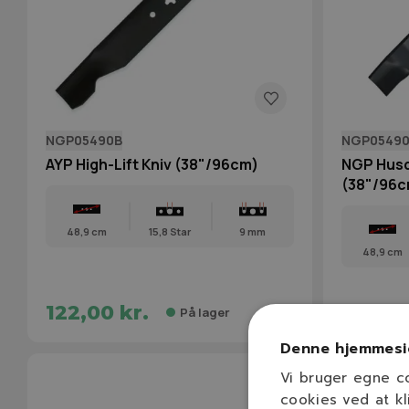
NGP05490B
NGP0549
AYP High-Lift Kniv (38"/96cm)
NGP Husq
(38"/96c
48,9 cm
15,8 Star
9 mm
48,9 cm
122,00 kr.
139,00
På lager
Denne hjemmesi
Vi bruger egne c
cookies ved at kl