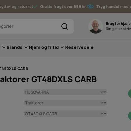
bytte- og returret
Gratis fragt over 599 kr.
Tryg handel med 
Søg
Brug for hjælp
Ring eller skri
v
Brands
Hjem og fritid
Reservedele
pere
for Batterimaskiner
submenu for Have
Toggle submenu for Skov
Toggle submenu for Brands
Toggle submenu for Hjem og fritid
T48DXLS CARB
raktorer GT48DXLS CARB