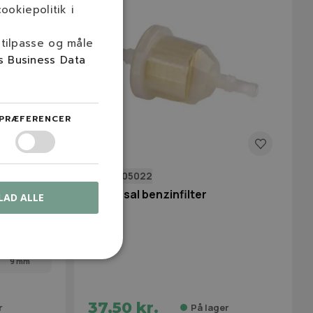
ookiepolitik i
 tilpasse og måle
s Business Data
PRÆFERENCER
NGP2505022
Universal benzinfilter
LAD ALLE
9 mm
37,50 kr.
r
På lager