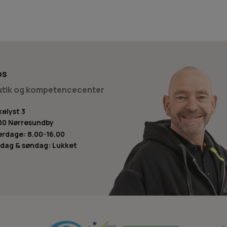
os
butik og kompetencecenter
kelyst 3
00 Nørresundby
rdage: 8.00-16.00
dag & søndag: Lukket
-