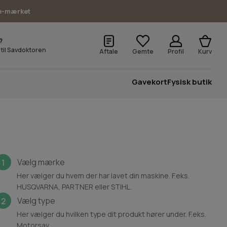
e-mærket
?
v til Savdoktoren
Aftale
Gemte
Profil
Kurv
Gavekort
Fysisk butik
Vælg mærke
1
Her vælger du hvem der har lavet din maskine. F.eks.
HUSQVARNA, PARTNER eller STIHL.
Vælg type
2
Her vælger du hvilken type dit produkt hører under. F.eks.
Motorsav.