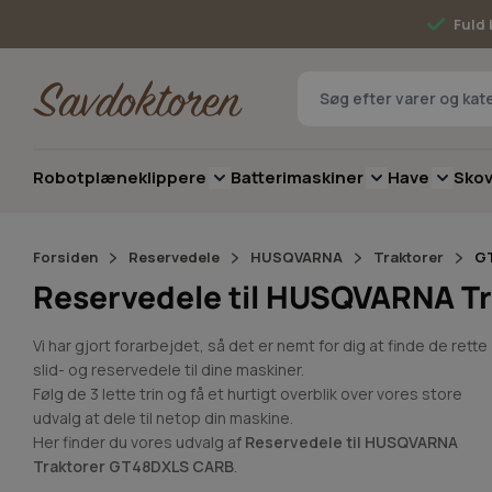
Skip to Content
Fuld 
Robotplæneklippere
Batterimaskiner
Have
Sko
Toggle submenu for Robotplæneklip
Toggle submenu 
Toggle 
Forsiden
Reservedele
HUSQVARNA
Traktorer
G
Reservedele til HUSQVARNA T
Vi har gjort forarbejdet, så det er nemt for dig at finde de rette
slid- og reservedele til dine maskiner.
Følg de 3 lette trin og få et hurtigt overblik over vores store
udvalg at dele til netop din maskine.
Her finder du vores udvalg af
Reservedele til HUSQVARNA
Traktorer GT48DXLS CARB
.