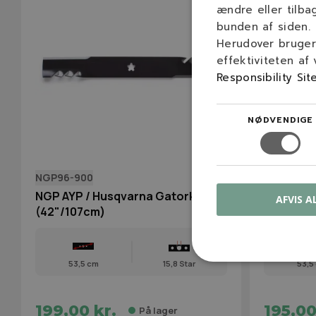
ændre eller tilba
bunden af siden.
Herudover bruger 
effektiviteten af
Responsibility Sit
NØDVENDIGE
NGP96-900
532 13 89-
NGP AYP / Husqvarna Gatorkniv
HUSQVARN
AFVIS A
(42"/107cm)
(42"/107
53,5 cm
15,8 Star
53,5
199,00 kr.
195,00
På lager