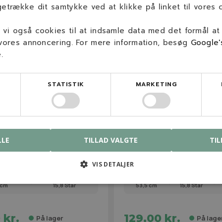
getrække dit samtykke ved at klikke på linket til vores c
vi også cookies til at indsamle data med det formål at
 vores annoncering. For mere information, besøg
Google'
e
.
STATISTIK
MARKETING
71
NGP05535MB
A High-Lift Kniv
NGP Husqvarna Biokniv
LLE
TILLAD VALGTE
TIL
cm)
(42"/107cm)
VIS DETALJER
 cm
15,8 Star
53,5 cm
15,8 Star
 kr.
129,00 kr.
På lager
På lage