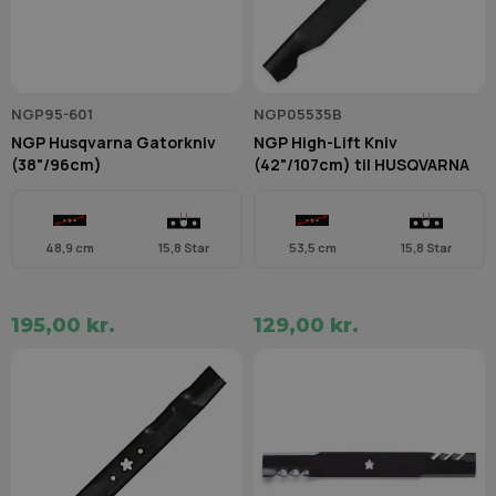
NGP95-601
NGP05535B
NGP Husqvarna Gatorkniv
NGP High-Lift Kniv
(38"/96cm)
(42"/107cm) til HUSQVARNA
48,9 cm
15,8 Star
53,5 cm
15,8 Star
195,00 kr.
129,00 kr.