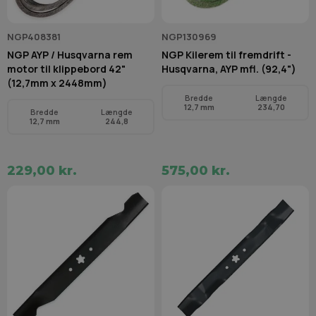
NGP408381
NGP130969
NGP AYP / Husqvarna rem
NGP Kilerem til fremdrift -
motor til klippebord 42"
Husqvarna, AYP mfl. (92,4")
(12,7mm x 2448mm)
Bredde
Længde
12,7 mm
234,70
Bredde
Længde
12,7 mm
244,8
229,00 kr.
575,00 kr.