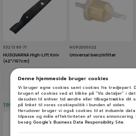
532 13 89-71
NGP2505022
HUSQVARNA High-Lift Kniv
Universal benzinfilter
(42"/107cm)
Denne hjemmeside bruger cookies
53,5 cm
15,8 Star
Vi bruger egne cookies samt cookies fra tredjepart.
brugen af cookies ved at klikke på ”Vis detaljer” i de
desuden til enhver tid ændre eller tilbagetrække dit 
195,00 kr.
37,50 kr.
på linket til vores cookiepolitik i bunden af siden.
Herudover bruger vi også cookies til at indsamle dat
tilpasse og måle effektiviteten af vores annoncering.
besøg
Google's Business Data Responsibility Site
.