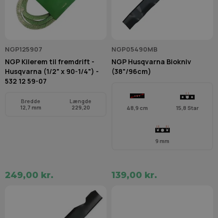
NGP125907
NGP05490MB
NGP Kilerem til fremdrift -
NGP Husqvarna Biokniv
Husqvarna (1/2" x 90-1/4") -
(38"/96cm)
532 12 59-07
Bredde
Længde
12,7 mm
229,20
48,9 cm
15,8 Star
9 mm
249,00 kr.
139,00 kr.