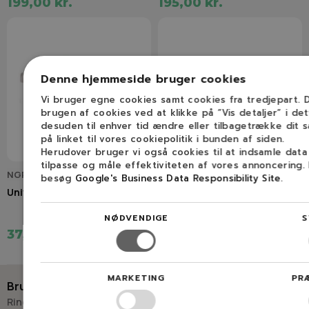
199,00 kr.
195,00 kr.
Denne hjemmeside bruger cookies
Vi bruger egne cookies samt cookies fra tredjepart.
brugen af cookies ved at klikke på ”Vis detaljer” i de
desuden til enhver tid ændre eller tilbagetrække dit 
på linket til vores cookiepolitik i bunden af siden.
Herudover bruger vi også cookies til at indsamle dat
tilpasse og måle effektiviteten af vores annoncering.
NGP2505022
NGP691035
besøg
Google's Business Data Responsibility Site
.
Universal benzinfilter
B&S universal benzinfilter
NØDVENDIGE
S
37,50 kr.
29,00 kr.
MARKETING
PR
Brug for hjælp?
Ring eller skriv til Savdoktoren