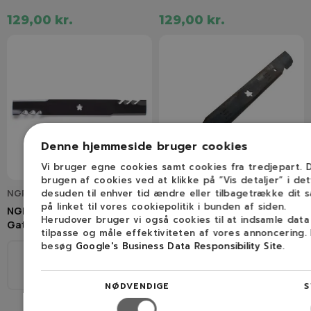
129,00 kr.
129,00 kr.
Denne hjemmeside bruger cookies
Vi bruger egne cookies samt cookies fra tredjepart.
brugen af cookies ved at klikke på ”Vis detaljer” i de
NGP96-900
desuden til enhver tid ændre eller tilbagetrække dit 
532 13 89-71
på linket til vores cookiepolitik i bunden af siden.
NGP AYP / Husqvarna
HUSQVARNA High-Lift Kniv
Herudover bruger vi også cookies til at indsamle dat
Gatorkniv (42"/107cm)
(42"/107cm)
tilpasse og måle effektiviteten af vores annoncering.
besøg
Google's Business Data Responsibility Site
.
53,5 cm
15,8 Star
53,5 cm
15,8 Star
NØDVENDIGE
S