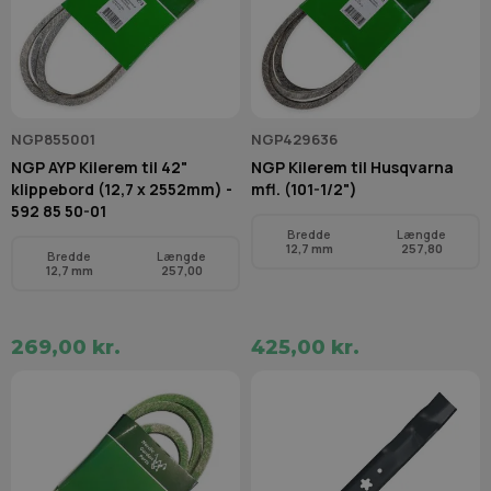
NGP855001
NGP429636
NGP AYP Kilerem til 42"
NGP Kilerem til Husqvarna
klippebord (12,7 x 2552mm) -
mfl. (101-1/2")
592 85 50-01
Bredde
Længde
12,7 mm
257,80
Bredde
Længde
12,7 mm
257,00
269,00 kr.
425,00 kr.