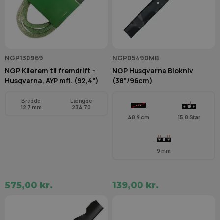
NGP130969
NGP05490MB
NGP Kilerem til fremdrift -
NGP Husqvarna Biokniv
Husqvarna, AYP mfl. (92,4")
(38"/96cm)
Bredde
Længde
12,7 mm
234,70
48,9 cm
15,8 Star
9 mm
575,00 kr.
139,00 kr.