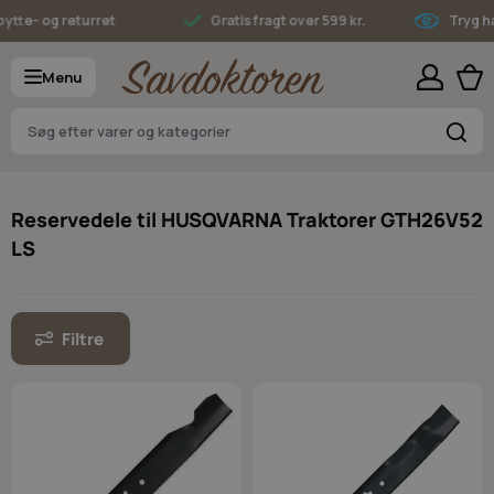
Skip to Content
te- og returret
Gratis fragt over 599 kr.
Tryg han
Menu
S
Reservedele til HUSQVARNA Traktorer GTH26V52
LS
Filtre