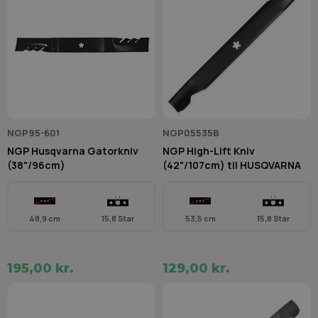
NGP95-601
NGP05535B
NGP Husqvarna Gatorkniv
NGP High-Lift Kniv
(38"/96cm)
(42"/107cm) til HUSQVARNA
48,9 cm
15,8 Star
53,5 cm
15,8 Star
195,00 kr.
129,00 kr.