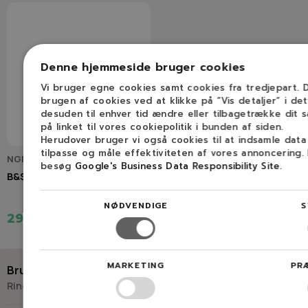
Denne hjemmeside bruger cookies
Vi bruger egne cookies samt cookies fra tredjepart.
brugen af cookies ved at klikke på ”Vis detaljer” i de
desuden til enhver tid ændre eller tilbagetrække dit 
på linket til vores cookiepolitik i bunden af siden.
Herudover bruger vi også cookies til at indsamle dat
tilpasse og måle effektiviteten af vores annoncering.
NGP691035
besøg
Google's Business Data Responsibility Site
.
B&S universal benzinfilter
NØDVENDIGE
S
29,00 kr.
MARKETING
PR
Brug for hjælp?
Ring eller skriv til Savdoktoren