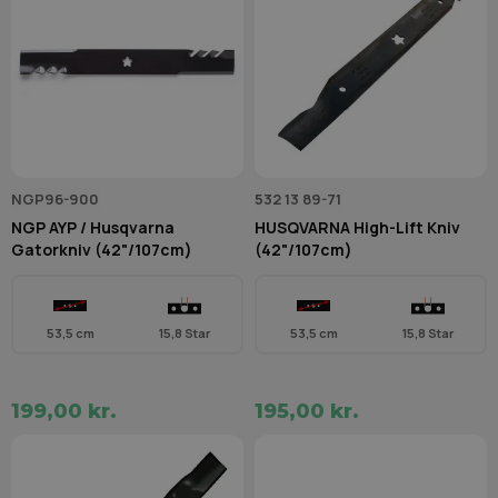
NGP96-900
532 13 89-71
NGP AYP / Husqvarna
HUSQVARNA High-Lift Kniv
Gatorkniv (42"/107cm)
(42"/107cm)
53,5 cm
15,8 Star
53,5 cm
15,8 Star
199,00 kr.
195,00 kr.