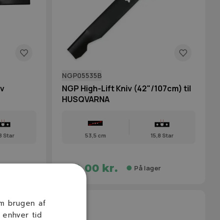
NGP05535B
v
NGP High-Lift Kniv (42"/107cm) til
HUSQVARNA
8 Star
53,5 cm
15,8 Star
129,00 kr.
r
På lager
om brugen af
 enhver tid