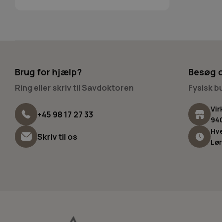
Brug for hjælp?
Besøg 
Ring eller skriv til Savdoktoren
Fysisk 
Vir
+45 98 17 27 33
94
Hve
Skriv til os
Lør