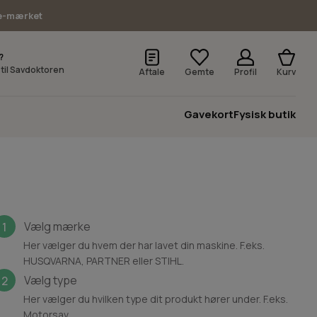
e-mærket
?
v til Savdoktoren
Aftale
Gemte
Profil
Kurv
Gavekort
Fysisk butik
Vælg mærke
1
Her vælger du hvem der har lavet din maskine. F.eks.
HUSQVARNA, PARTNER eller STIHL.
Vælg type
2
Her vælger du hvilken type dit produkt hører under. F.eks.
Motorsav.