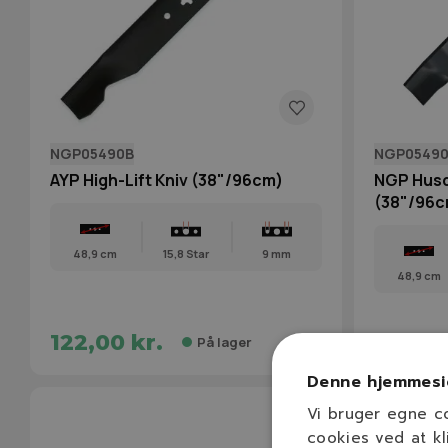
NGP05490B
NGP0549
AYP High-Lift Kniv (38"/96cm)
NGP Husq
(38"/96c
48,9 cm
15,8 Star
9 mm
48,9 cm
122,00 kr.
139,00
På lager
Denne hjemmesi
Vi bruger egne c
cookies ved at kl