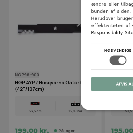
ændre eller tilba
bunden af siden.
Herudover bruger 
effektiviteten af
Responsibility Sit
NØDVENDIGE
NGP96-900
532 13 89-
NGP AYP / Husqvarna Gatorkniv
HUSQVARN
AFVIS A
(42"/107cm)
(42"/107
53,5 cm
15,8 Star
53,5
199,00 kr.
195,00
På lager