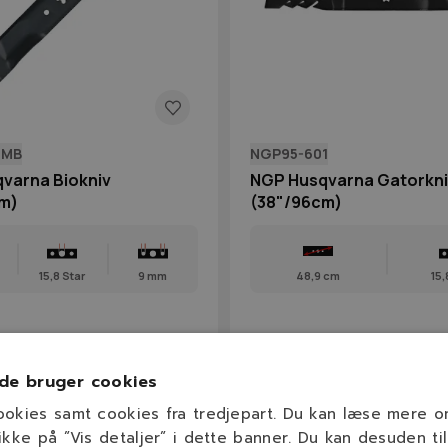
0MB
NGP95-601
varna Biokniv
NGP Husqvarna Gatorkni
m)
(38"/96cm)
15,8 Star
9 mm
48,9 cm
15,
 kr.
195,00 kr.
På lager
På lage
de bruger cookies
ookies samt cookies fra tredjepart. Du kan læse mere 
ikke på ”Vis detaljer” i dette banner. Du kan desuden til