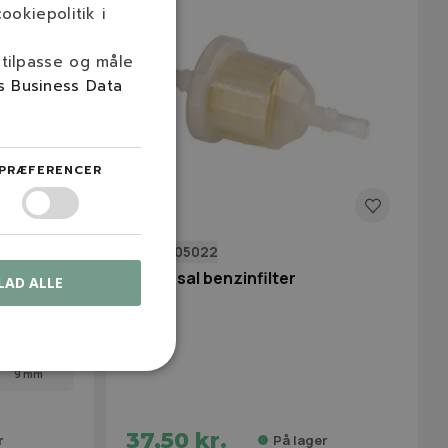
ookiepolitik i
 tilpasse og måle
s Business Data
PRÆFERENCER
NGP2505022
Universal benzinfilter
LAD ALLE
9 mm
37,50 kr.
r
På lager