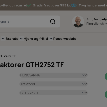
bytte- og returret
Gratis fragt over 599 kr.
Tryg handel med 
Søg
Brug for hjælp
Ring eller skri
v
Brands
Hjem og fritid
Reservedele
pere
for Batterimaskiner
submenu for Have
Toggle submenu for Skov
Toggle submenu for Brands
Toggle submenu for Hjem og fritid
TH2752 TF
aktorer GTH2752 TF