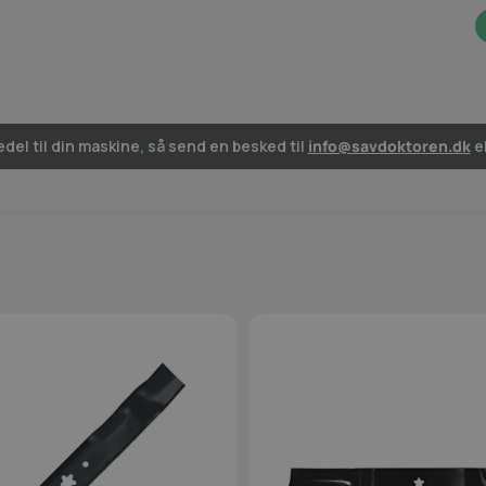
del til din maskine, så send en besked til
info@savdoktoren.dk
el