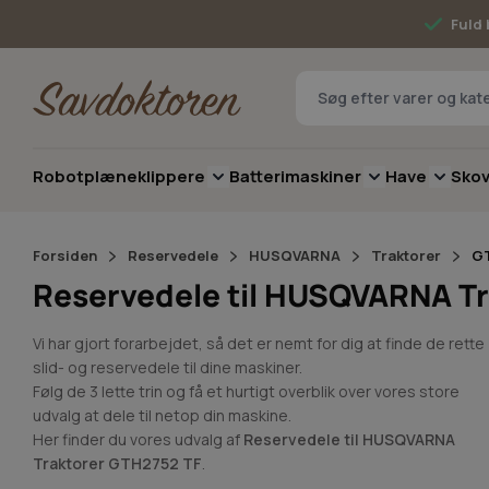
Skip to Content
Fuld 
Robotplæneklippere
Batterimaskiner
Have
Sko
Toggle submenu for Robotplæneklip
Toggle submenu 
Toggle 
Forsiden
Reservedele
HUSQVARNA
Traktorer
G
Reservedele til HUSQVARNA Tr
Vi har gjort forarbejdet, så det er nemt for dig at finde de rette
slid- og reservedele til dine maskiner.
Følg de 3 lette trin og få et hurtigt overblik over vores store
udvalg at dele til netop din maskine.
Her finder du vores udvalg af
Reservedele til HUSQVARNA
Traktorer GTH2752 TF
.