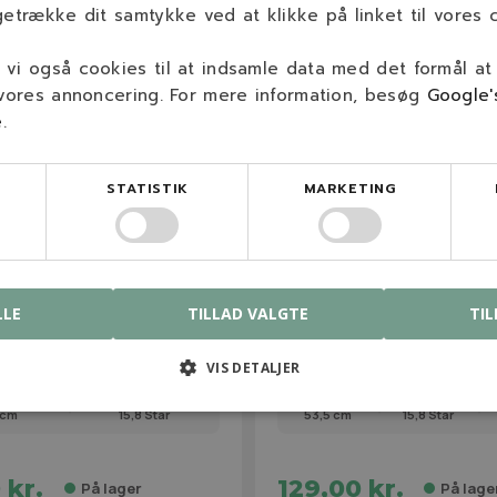
getrække dit samtykke ved at klikke på linket til vores c
vi også cookies til at indsamle data med det formål at
 vores annoncering. For mere information, besøg
Google'
e
.
STATISTIK
MARKETING
71
NGP05535MB
A High-Lift Kniv
NGP Husqvarna Biokniv
LLE
TILLAD VALGTE
TIL
cm)
(42"/107cm)
VIS DETALJER
 cm
15,8 Star
53,5 cm
15,8 Star
 kr.
129,00 kr.
På lager
På lage