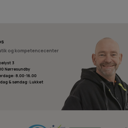
os
butik og kompetencecenter
kelyst 3
00 Nørresundby
rdage: 8.00-16.00
dag & søndag: Lukket
-