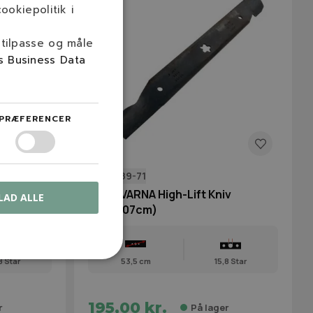
ookiepolitik i
 tilpasse og måle
s Business Data
PRÆFERENCER
532 13 89-71
torkniv
HUSQVARNA High-Lift Kniv
LAD ALLE
(42"/107cm)
8 Star
53,5 cm
15,8 Star
195,00 kr.
r
På lager