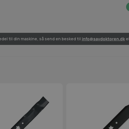
del til din maskine, så send en besked til
info@savdoktoren.dk
el