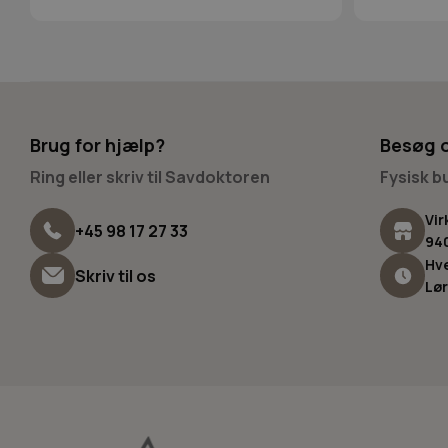
Brug for hjælp?
Besøg 
Ring eller skriv til Savdoktoren
Fysisk 
Vir
+45 98 17 27 33
94
Hve
Skriv til os
Lør