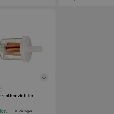
5
rsal benzinfilter
kr.
På lager