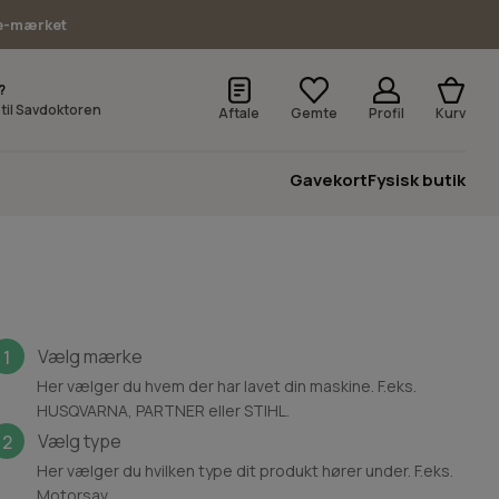
e-mærket
?
v til Savdoktoren
Aftale
Gemte
Profil
Kurv
Gavekort
Fysisk butik
Vælg mærke
1
Her vælger du hvem der har lavet din maskine. F.eks.
HUSQVARNA, PARTNER eller STIHL.
Vælg type
2
Her vælger du hvilken type dit produkt hører under. F.eks.
Motorsav.