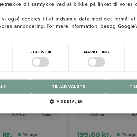
getrække dit samtykke ved at klikke på linket til vores c
vi også cookies til at indsamle data med det formål at
 vores annoncering. For mere information, besøg
Google'
e
.
STATISTIK
MARKETING
5MB
NGP96-900
varna Biokniv
NGP AYP / Husqvarna Ga
LLE
TILLAD VALGTE
TIL
cm)
(42"/107cm)
VIS DETALJER
15,8 Star
9 mm
53,5 cm
15,
 kr.
199,00 kr.
På lager
På lage