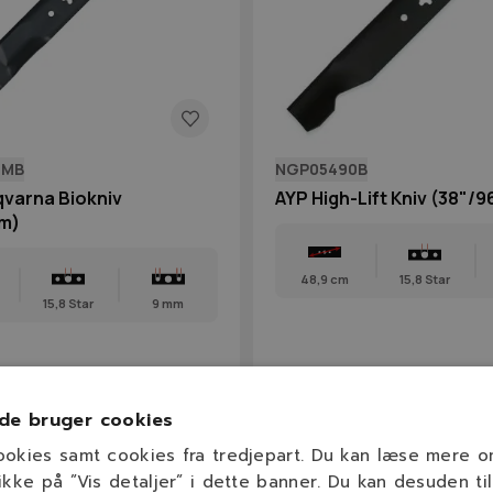
0MB
NGP05490B
varna Biokniv
AYP High-Lift Kniv (38"/
m)
48,9 cm
15,8 Star
15,8 Star
9 mm
 kr.
122,00 kr.
På lager
På lage
de bruger cookies
ookies samt cookies fra tredjepart. Du kan læse mere 
ikke på ”Vis detaljer” i dette banner. Du kan desuden til