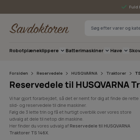
Skip to Content
Fuld 
Robotplæneklippere
Batterimaskiner
Have
Sko
Toggle submenu for Robotplæneklip
Toggle submenu 
Toggle 
Forsiden
Reservedele
HUSQVARNA
Traktorer
TS
Reservedele til HUSQVARNA Tr
Vi har gjort forarbejdet, så det er nemt for dig at finde de rette
slid- og reservedele til dine maskiner.
Følg de 3 lette trin og få et hurtigt overblik over vores store
udvalg at dele til netop din maskine.
Her finder du vores udvalg af
Reservedele til HUSQVARNA
Traktorer TS 146X
.