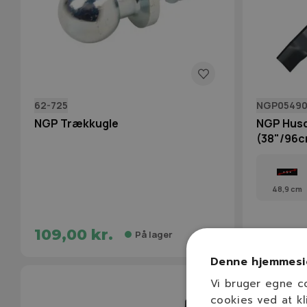
62-725
NGP0549
NGP Trækkugle
NGP Husq
(38"/96c
48,9 cm
109,00 kr.
139,00
På lager
Denne hjemmesi
Vi bruger egne c
cookies ved at kl