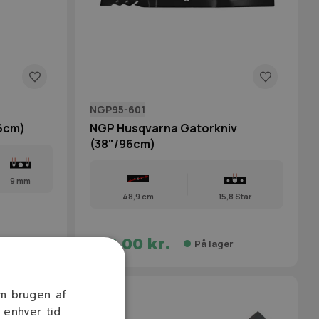
NGP95-601
96cm)
NGP Husqvarna Gatorkniv
(38"/96cm)
9 mm
48,9 cm
15,8 Star
195,00 kr.
r
På lager
om brugen af
 enhver tid