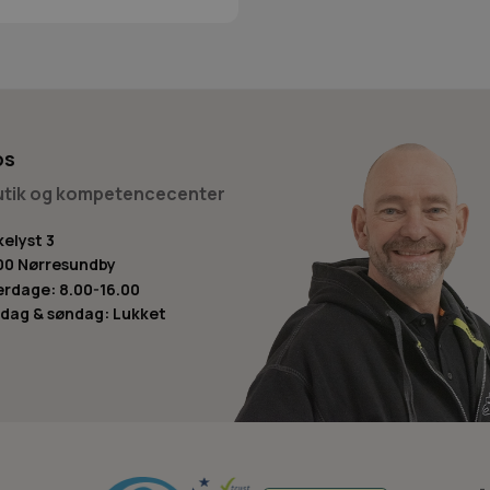
os
butik og kompetencecenter
kelyst 3
00 Nørresundby
rdage: 8.00-16.00
dag & søndag: Lukket
-