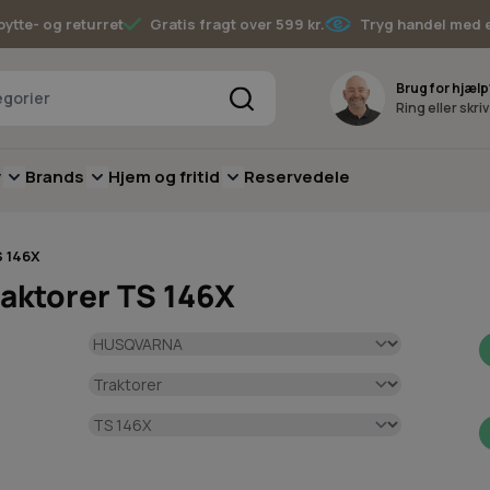
bytte- og returret
Gratis fragt over 599 kr.
Tryg handel med 
Søg
Brug for hjælp
Ring eller skri
v
Brands
Hjem og fritid
Reservedele
pere
for Batterimaskiner
submenu for Have
Toggle submenu for Skov
Toggle submenu for Brands
Toggle submenu for Hjem og fritid
 146X
aktorer TS 146X