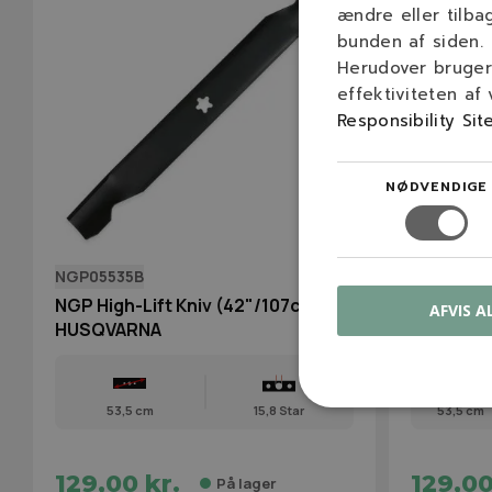
ændre eller tilba
bunden af siden.
Herudover bruger 
effektiviteten af
Responsibility Sit
NØDVENDIGE
NGP05535B
NGP0553
NGP High-Lift Kniv (42"/107cm) til
NGP Husq
AFVIS A
HUSQVARNA
(42"/107
53,5 cm
15,8 Star
53,5 cm
129,00 kr.
129,00
På lager