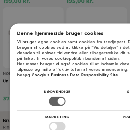
199,00 kr.
195,00 kr.
Denne hjemmeside bruger cookies
Vi bruger egne cookies samt cookies fra tredjepart.
brugen af cookies ved at klikke på ”Vis detaljer” i de
desuden til enhver tid ændre eller tilbagetrække dit 
på linket til vores cookiepolitik i bunden af siden.
Herudover bruger vi også cookies til at indsamle dat
tilpasse og måle effektiviteten af vores annoncering.
NGP2505022
NGP691035
besøg
Google's Business Data Responsibility Site
.
Universal benzinfilter
B&S universal benzinfilter
NØDVENDIGE
S
37,50 kr.
29,00 kr.
MARKETING
PR
Brug for hjælp?
Ring eller skriv til Savdoktoren