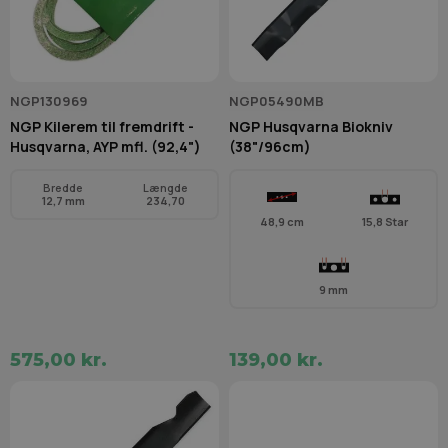
NGP130969
NGP05490MB
NGP Kilerem til fremdrift -
NGP Husqvarna Biokniv
Husqvarna, AYP mfl. (92,4")
(38"/96cm)
Bredde
Længde
12,7 mm
234,70
48,9 cm
15,8 Star
9 mm
575,00 kr.
139,00 kr.