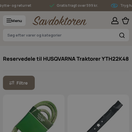
Skip to Content
tte- og returret
Gratis fragt over 599 kr.
Tryg han
Menu
S
Reservedele til HUSQVARNA Traktorer YTH22K48
Filtre