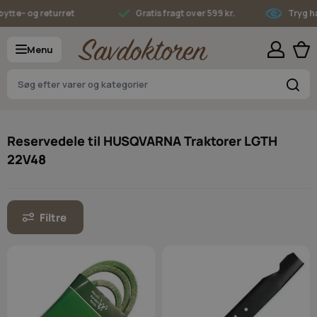
Skip to Content
tte- og returret
Gratis fragt over 599 kr.
Tryg han
Menu
S
Reservedele til HUSQVARNA Traktorer LGTH
22V48
Filtre