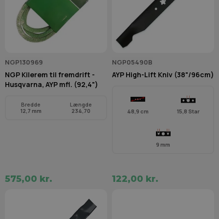
NGP130969
NGP05490B
NGP Kilerem til fremdrift -
AYP High-Lift Kniv (38"/96cm)
Husqvarna, AYP mfl. (92,4")
Bredde
Længde
12,7 mm
234,70
48,9 cm
15,8 Star
9 mm
575,00 kr.
122,00 kr.