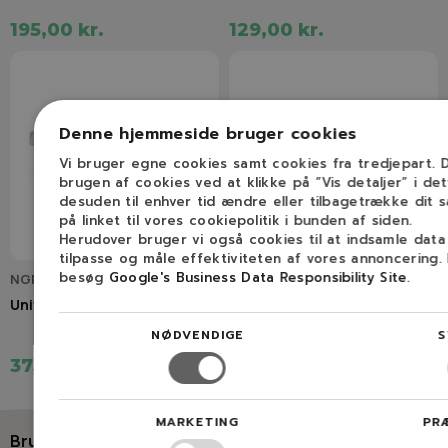
195,00 kr.
129,00 kr.
Denne hjemmeside bruger cookies
Vi bruger egne cookies samt cookies fra tredjepart.
brugen af cookies ved at klikke på ”Vis detaljer” i de
desuden til enhver tid ændre eller tilbagetrække dit 
på linket til vores cookiepolitik i bunden af siden.
Herudover bruger vi også cookies til at indsamle dat
tilpasse og måle effektiviteten af vores annoncering.
besøg
Google's Business Data Responsibility Site
.
NGP2505022
NGP691035
Universal benzinfilter
B&S universal benzinfilter
NØDVENDIGE
S
37,50 kr.
29,00 kr.
MARKETING
PR
Brug for hjælp?