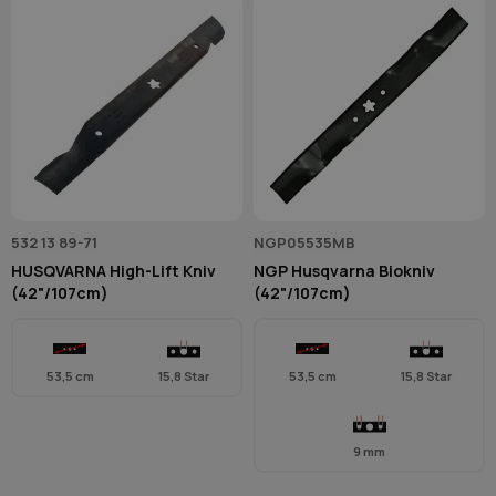
532 13 89-71
NGP05535MB
HUSQVARNA High-Lift Kniv
NGP Husqvarna Biokniv
(42"/107cm)
(42"/107cm)
53,5 cm
15,8 Star
53,5 cm
15,8 Star
9 mm