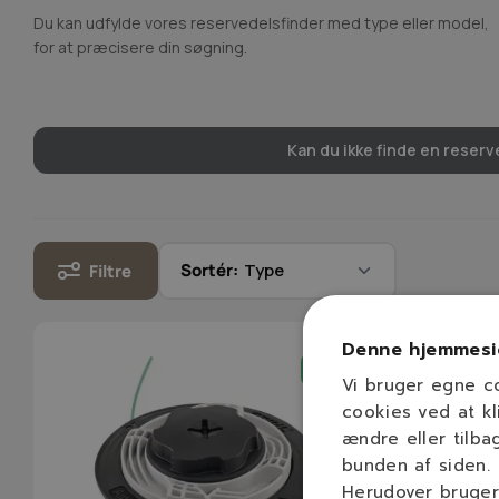
Du kan udfylde vores reservedelsfinder med type eller model,
for at præcisere din søgning.
Kan du ikke finde en reserve
Sortér:
Filtre
Denne hjemmesi
-9%
Vi bruger egne c
cookies ved at kl
ændre eller tilba
bunden af siden.
Herudover bruger 