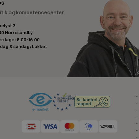
os
butik og kompetencecenter
kelyst 3
00 Nørresundby
rdage: 8.00-16.00
dag & søndag: Lukket
-
-
-
-
-
-
-