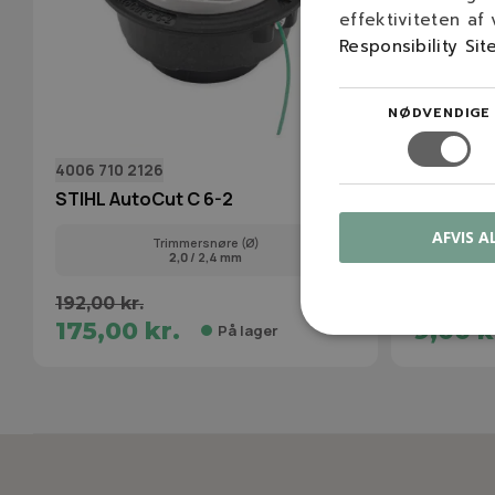
effektiviteten af
Responsibility Sit
NØDVENDIGE
4006 710 2126
9104 007 
STIHL AutoCut C 6-2
STIHL skr
AFVIS A
Trimmersnøre (Ø)
2,0
/ 2,4 mm
192,00 kr.
175,00 kr.
9,00 k
På lager