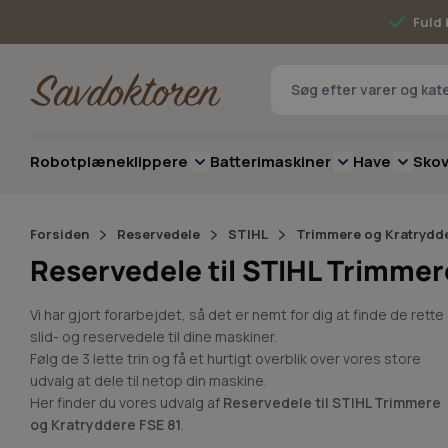
Skip to Content
Fuld 
Robotplæneklippere
Batterimaskiner
Have
Sko
Toggle submenu for Robotplæneklip
Toggle submenu 
Toggle 
Forsiden
Reservedele
STIHL
Trimmere og Kratrydd
Reservedele til STIHL Trimmer
Vi har gjort forarbejdet, så det er nemt for dig at finde de rette
slid- og reservedele til dine maskiner.
Følg de 3 lette trin og få et hurtigt overblik over vores store
udvalg at dele til netop din maskine.
Her finder du vores udvalg af
Reservedele til STIHL Trimmere
og Kratryddere FSE 81
.