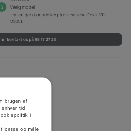
Vælg model
3
Her vælger du modellen på din maskine. F.eks. STIHL
MS251.
ler kontakt os på
98 17 27 33
om brugen af
 enhver tid
ookiepolitik i
 tilpasse og måle