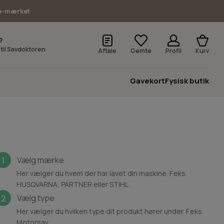
e-mærket
?
v til Savdoktoren
Aftale
Gemte
Profil
Kurv
Gavekort
Fysisk butik
Vælg mærke
1
Her vælger du hvem der har lavet din maskine. F.eks.
HUSQVARNA, PARTNER eller STIHL.
Vælg type
2
Her vælger du hvilken type dit produkt hører under. F.eks.
Motorsav.