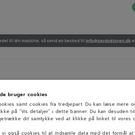
del til din maskine, så send en besked til
info@savdoktoren.dk
el
de bruger cookies
ookies samt cookies fra tredjepart. Du kan læse mere 
ikke på ”Vis detaljer” i dette banner. Du kan desuden til
getrække dit samtykke ved at klikke på linket til vores c
vi også cookies til at indsamle data med det formål at