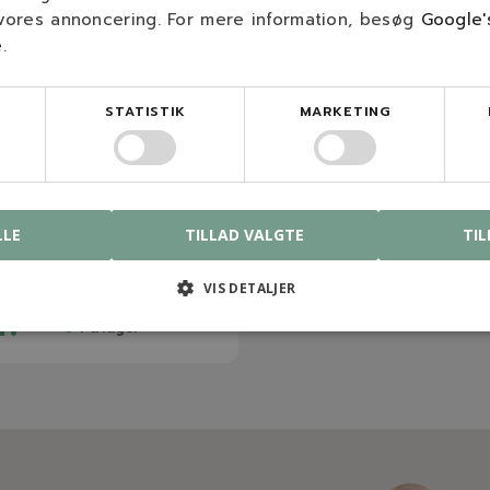
 vores annoncering. For mere information, besøg
Google'
e
.
STATISTIK
MARKETING
4289
ue IS p5x20
LLE
TILLAD VALGTE
TIL
VIS DETALJER
r.
På lager