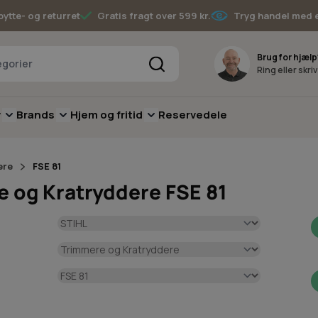
bytte- og returret
Gratis fragt over 599 kr.
Tryg handel med 
Søg
Brug for hjælp
Ring eller skri
v
Brands
Hjem og fritid
Reservedele
pere
for Batterimaskiner
submenu for Have
Toggle submenu for Skov
Toggle submenu for Brands
Toggle submenu for Hjem og fritid
ere
FSE 81
e og Kratryddere FSE 81