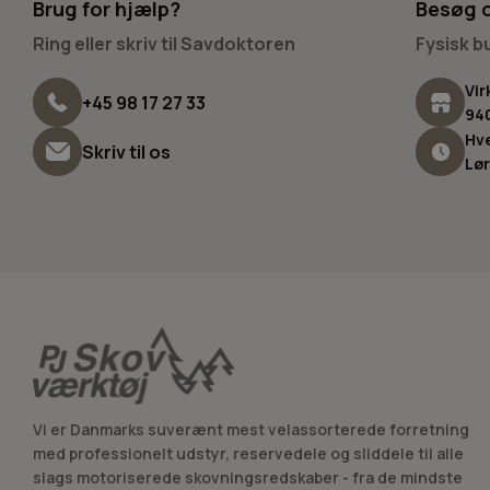
Brug for hjælp?
Besøg 
Ring eller skriv til Savdoktoren
Fysisk 
Vir
+45 98 17 27 33
94
Hve
Skriv til os
Lør
Vi er Danmarks suverænt mest velassorterede forretning
med professionelt udstyr, reservedele og sliddele til alle
slags motoriserede skovningsredskaber - fra de mindste