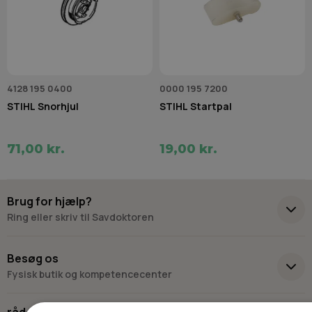
4128 195 0400
0000 195 7200
STIHL Snorhjul
STIHL Startpal
71,00 kr.
19,00 kr.
Brug for hjælp?
Ring eller skriv til Savdoktoren
+45 98 17 27 33
Besøg os
Fysisk butik og kompetencecenter
Skriv til os
Virkelyst 3