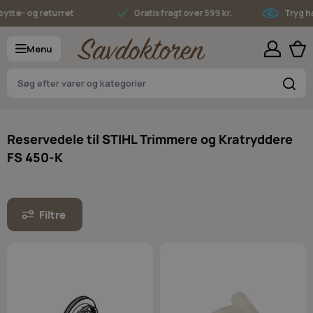
Skip to Content
ytte- og returret
Gratis fragt over 599 kr.
Tryg h
Menu
S
Reservedele til STIHL Trimmere og Kratryddere
FS 450-K
Filtre