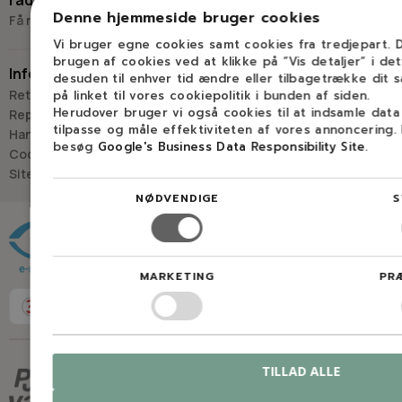
råd og vejledning
9400 Nørresundby
Denne hjemmeside bruger cookies
Få råd og vejledning hos Savdoktoren
Hverdage: 8.00-16.00
Vi bruger egne cookies samt cookies fra tredjepart.
Lørdag & søndag: Lukket
brugen af cookies ved at klikke på ”Vis detaljer” i de
Information
desuden til enhver tid ændre eller tilbagetrække dit 
“Vi bygger vores løsninger på viden, erfaring og faglig indsigt
Retur
på linket til vores cookiepolitik i bunden af siden.
- så du kan træffe
Herudover bruger vi også cookies til at indsamle dat
Reparation
det rigtige valg, hver gang.
tilpasse og måle effektiviteten af vores annoncering.
Handelsbetingelser
besøg
Google's Business Data Responsibility Site
.
- Jan “Savdoktoren” Østergaard
Cookies
Sitemap
NØDVENDIGE
S
Råd og vejledning
MARKETING
PR
TILLAD ALLE