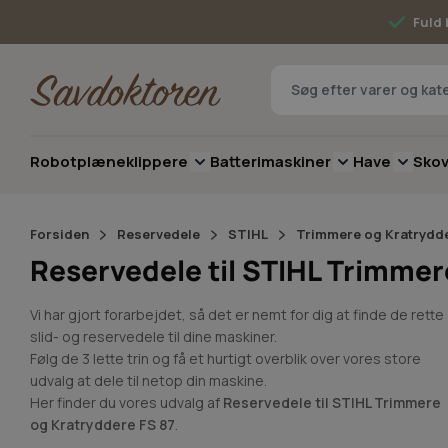
Skip to Content
Fuld 
Robotplæneklippere
Batterimaskiner
Have
Sko
Toggle submenu for Robotplæneklip
Toggle submenu 
Toggle 
Forsiden
Reservedele
STIHL
Trimmere og Kratrydd
Reservedele til STIHL Trimmer
Vi har gjort forarbejdet, så det er nemt for dig at finde de rette
slid- og reservedele til dine maskiner.
Følg de 3 lette trin og få et hurtigt overblik over vores store
udvalg at dele til netop din maskine.
Her finder du vores udvalg af
Reservedele til STIHL Trimmere
og Kratryddere FS 87
.