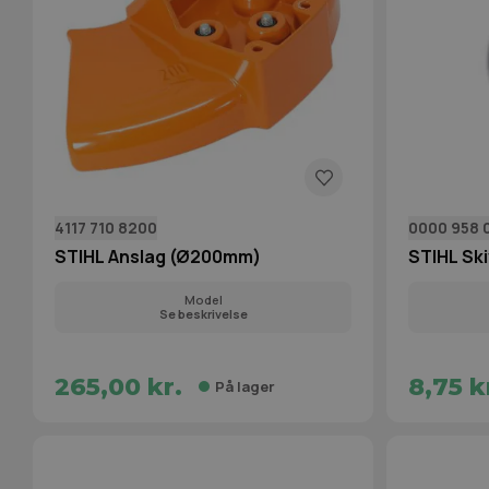
4117 710 8200
0000 958 
STIHL Anslag (Ø200mm)
STIHL Skiv
Model
Se beskrivelse
265,00 kr.
8,75 k
På lager