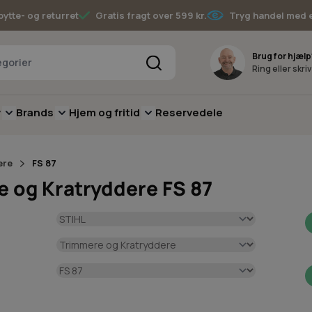
bytte- og returret
Gratis fragt over 599 kr.
Tryg handel med 
Søg
Brug for hjælp
Ring eller skri
v
Brands
Hjem og fritid
Reservedele
pere
for Batterimaskiner
submenu for Have
Toggle submenu for Skov
Toggle submenu for Brands
Toggle submenu for Hjem og fritid
ere
FS 87
e og Kratryddere FS 87