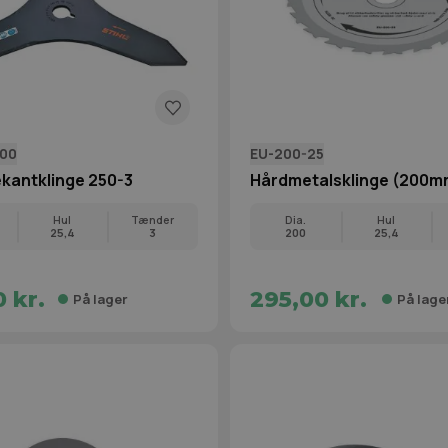
100
EU-200-25
ekantklinge 250-3
Hårdmetalsklinge (200m
Hul
Tænder
Dia.
Hul
25,4
3
200
25,4
 kr.
295,00 kr.
På lager
På lage