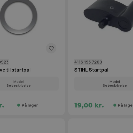
0923
4116 195 7200
e til startpal
STIHL Startpal
Model
Model
Se beskrivelse
Se beskrivelse
r.
19,00 kr.
På lager
På lage