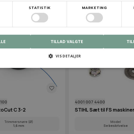
STATISTIK
MARKETING
LLE
TILLAD VALGTE
TIL
VIS DETALJER
2100
4001 007 4400
toCut C 3-2
STIHL Sæt til FS maskine
Trimmersnøre (Ø)
Model
1,6
mm
Se beskrivelse