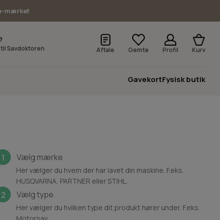
e-mærket
?
v til Savdoktoren
Aftale
Gemte
Profil
Kurv
Gavekort
Fysisk butik
Vælg mærke
1
Her vælger du hvem der har lavet din maskine. F.eks.
HUSQVARNA, PARTNER eller STIHL.
Vælg type
2
Her vælger du hvilken type dit produkt hører under. F.eks.
Motorsav.