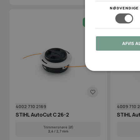
NØDVENDIGE
-13%
AFVIS A
4002 710 2169
4009 710 
STIHL AutoCut C 26-2
STIHL Au
Trimmersnøre (Ø)
2,4
/ 2,7 mm