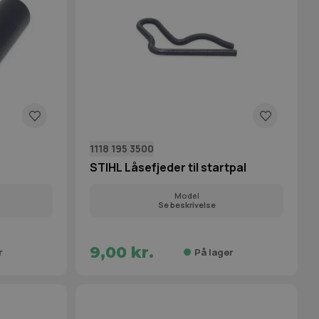
1118 195 3500
STIHL Låsefjeder til startpal
Model
Se beskrivelse
9,00 kr.
r
På lager