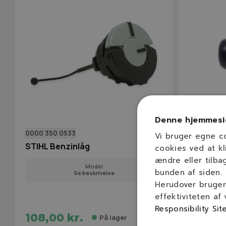
Denne hjemmesi
0000 350 0533
NGP00003
Vi bruger egne c
STIHL Benzinlåg
NGP Benzin
cookies ved at kl
studs)
ændre eller tilba
Model
bunden af siden.
Se beskrivelse
Herudover bruger 
effektiviteten af
Responsibility Sit
108,00 kr.
49,00 
På lager