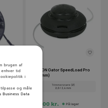
24-275
om brugen af
OREGON Gator SpeedLoad Pro
 enhver tid
(Ø108mm)
ookiepolitik i
Trimmersnøre (Ø)
 tilpasse og måle
2,0
/ 2,4 mm
s Business Data
245,00 kr.
r
På lager