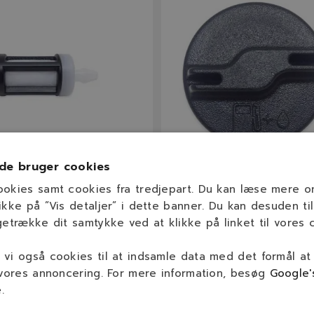
de bruger cookies
503502
0000 350 0527
ookies samt cookies fra tredjepart. Du kan læse mere 
filter til STIHL (Lille
STIHL Benzinprop
ikke på ”Vis detaljer” i dette banner. Du kan desuden til
getrække dit samtykke ved at klikke på linket til vores c
Model
Se beskrivelse
Model
vi også cookies til at indsamle data med det formål at
Se beskrivelse
 vores annoncering. For mere information, besøg
Google'
e
.
kr.
75,00 kr.
På lager
På lage