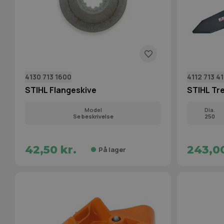
4130 713 1600
4112 713 4
STIHL Flangeskive
STIHL Tr
Model
Dia.
Se beskrivelse
250
42,50 kr.
243,00
På lager