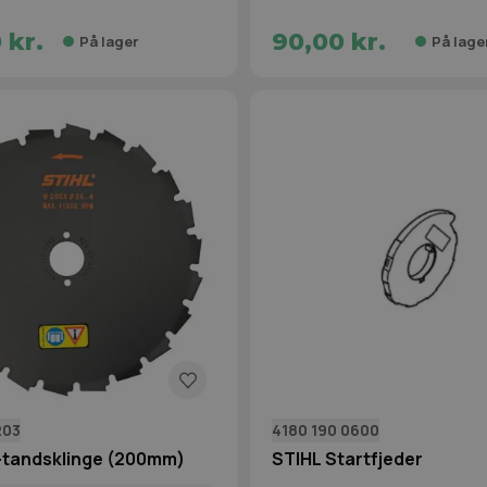
 kr.
90,00 kr.
På lager
På lage
203
4180 190 0600
-tandsklinge (200mm)
STIHL Startfjeder