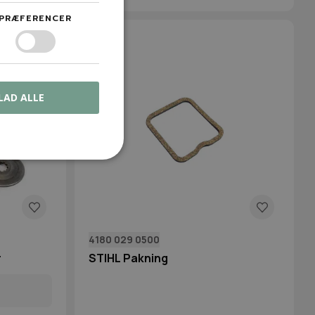
PRÆFERENCER
LAD ALLE
4180 029 0500
r
STIHL Pakning