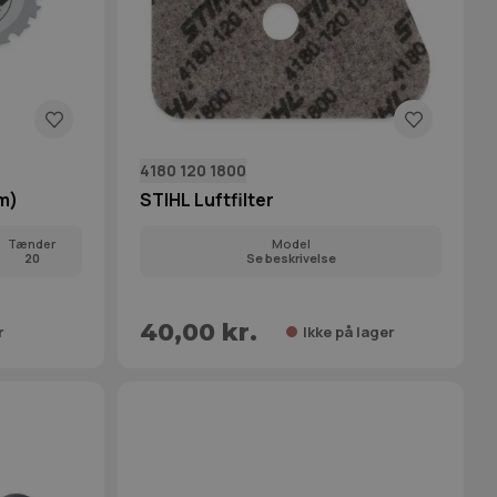
4180 120 1800
m)
STIHL Luftfilter
Tænder
Model
20
Se beskrivelse
40,00 kr.
r
Ikke på lager