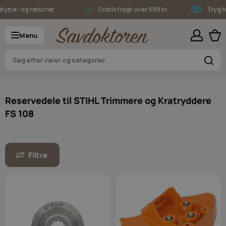
Skip to Content
tte- og returret
Gratis fragt over 599 kr.
Tryg ha
Menu
S
Reservedele til STIHL Trimmere og Kratryddere
FS 108
Filtre