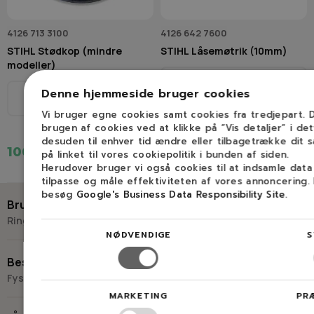
4126 713 3100
4126 642 7600
STIHL Stødkop (mindre
STIHL Låsemøtrik (10mm)
modeller)
Model
Se beskrivelse
Denne hjemmeside bruger cookies
Model
Se beskrivelse
Vi bruger egne cookies samt cookies fra tredjepart.
brugen af cookies ved at klikke på ”Vis detaljer” i de
desuden til enhver tid ændre eller tilbagetrække dit 
100,00 kr.
45,00 kr.
på linket til vores cookiepolitik i bunden af siden.
Herudover bruger vi også cookies til at indsamle dat
tilpasse og måle effektiviteten af vores annoncering.
besøg
Google's Business Data Responsibility Site
.
Brug for hjælp?
Ring eller skriv til Savdoktoren
NØDVENDIGE
S
+45 98 17 27 33
Besøg os
Fysisk butik og kompetencecenter
Skriv til os
MARKETING
PR
Virkelyst 3