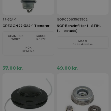
77-324-1
NGP00003503502
OREGON 77-324-1 Tændrør
NGP Benzinfilter til STIHL
(Lille studs)
CHAMPION
BOSCH
WSR7
RCJ7Y
Model
Se beskrivelse
NGK
BPMR7A
37,00 kr.
49,00 kr.