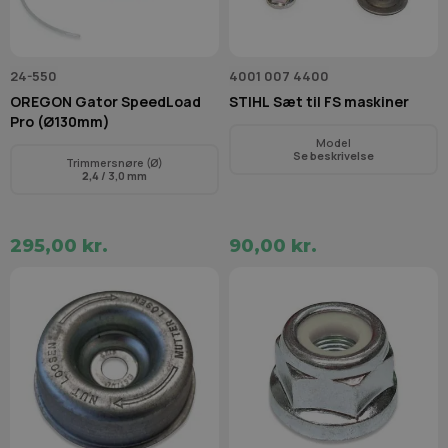
24-550
4001 007 4400
OREGON Gator SpeedLoad
STIHL Sæt til FS maskiner
Pro (Ø130mm)
Model
Se beskrivelse
Trimmersnøre (Ø)
2,4
/ 3,0 mm
295,00 kr.
90,00 kr.