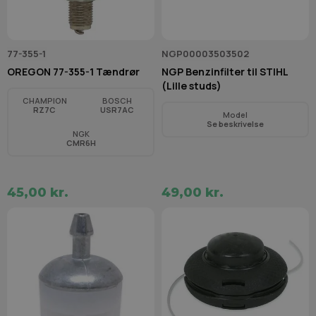
77-355-1
NGP00003503502
OREGON 77-355-1 Tændrør
NGP Benzinfilter til STIHL
(Lille studs)
CHAMPION
BOSCH
RZ7C
USR7AC
Model
Se beskrivelse
NGK
CMR6H
45,00 kr.
49,00 kr.