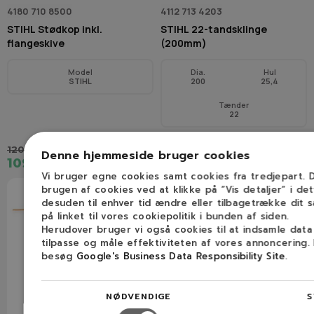
4180 710 8500
4112 713 4203
STIHL Stødkop inkl.
STIHL 22-tandsklinge
flangeskive
(200mm)
Model
Dia.
Hul
STIHL
200
25,4
Tænder
22
120,00 kr.
Denne hjemmeside bruger cookies
109,00 kr.
223,00 kr.
Vi bruger egne cookies samt cookies fra tredjepart.
brugen af cookies ved at klikke på ”Vis detaljer” i de
desuden til enhver tid ændre eller tilbagetrække dit 
på linket til vores cookiepolitik i bunden af siden.
Herudover bruger vi også cookies til at indsamle dat
tilpasse og måle effektiviteten af vores annoncering.
besøg
Google's Business Data Responsibility Site
.
NØDVENDIGE
S