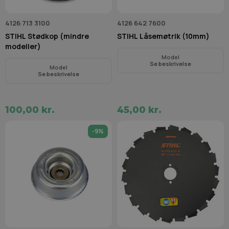
4126 713 3100
4126 642 7600
STIHL Stødkop (mindre
STIHL Låsemøtrik (10mm)
modeller)
Model
Se beskrivelse
Model
Se beskrivelse
100,00 kr.
45,00 kr.
-9%