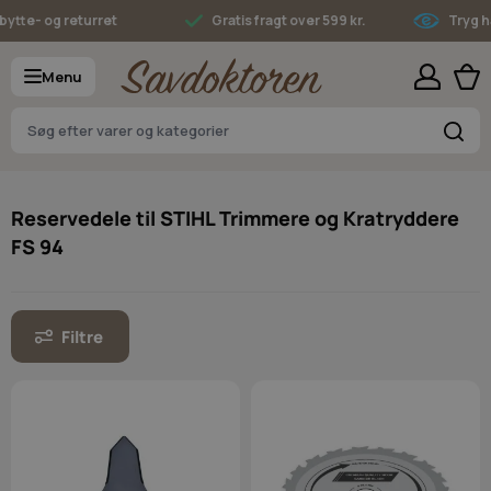
Skip to Content
te- og returret
Gratis fragt over 599 kr.
Tryg han
Menu
S
Reservedele til STIHL Trimmere og Kratryddere
FS 94
Filtre