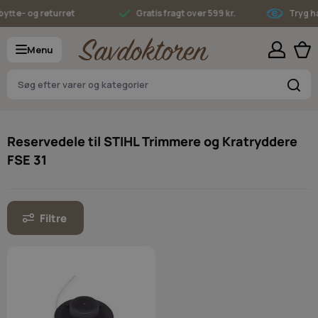
Skip to Content
ytte- og returret
Gratis fragt over 599 kr.
Tryg ha
Menu
S
Reservedele til STIHL Trimmere og Kratryddere
FSE 31
Filtre