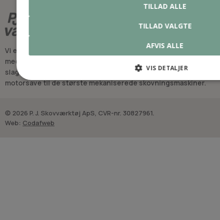
TILLAD ALLE
TILLAD VALGTE
AFVIS ALLE
Vi er Danmarks suverænt mest velassorterede forretning
med professionelt udstyr, reservedele og sliddele til alle
VIS DETALJER
slags motoriserede skovningsredskaber - fra de mindste
motorsave til de største mekaniserede skovningsmaskiner.
© 2026 P. J. Skovværktøj ApS, CVR-nr. 30827961.
Web:
Codafweb