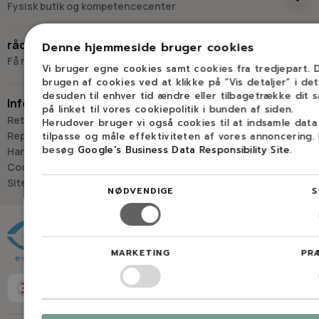
Fysisk butik og kompetencecenter
Skriv til os
Virkelyst 3
råd og vejledning
Denne hjemmeside bruger cookies
9400 Nørresundby
Få råd og vejledning hos Savdoktoren
Vi bruger egne cookies samt cookies fra tredjepart.
Hverdage: 8.00-16.00
brugen af cookies ved at klikke på ”Vis detaljer” i de
Lørdag & søndag: Lukket
desuden til enhver tid ændre eller tilbagetrække dit 
Information
på linket til vores cookiepolitik i bunden af siden.
“Vi bygger vores løsninger på viden, erfaring og faglig indsigt
Retur
Herudover bruger vi også cookies til at indsamle dat
- så du kan træffe
Reparation
tilpasse og måle effektiviteten af vores annoncering.
det rigtige valg, hver gang.
besøg
Google's Business Data Responsibility Site
.
Handelsbetingelser
- Jan “Savdoktoren” Østergaard
Cookies
Sitemap
NØDVENDIGE
S
Råd og vejledning
MARKETING
PR