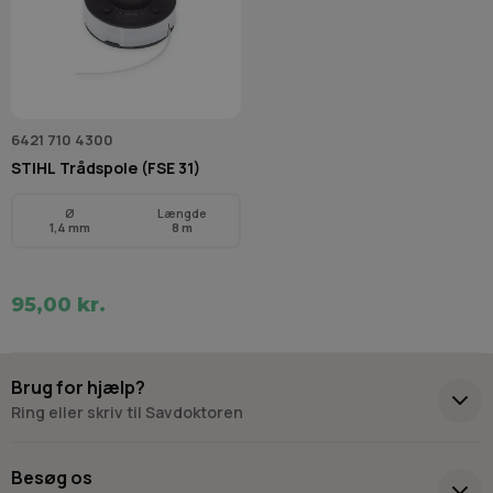
6421 710 4300
STIHL Trådspole (FSE 31)
Ø
Længde
1,4 mm
8 m
95,00 kr.
Brug for hjælp?
Ring eller skriv til Savdoktoren
+45 98 17 27 33
Besøg os