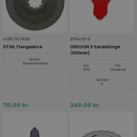
4128 713 1600
295499-0
STIHL Flangeskive
OREGON 3-tandsklinge
(300mm)
Model
Se beskrivelse
Dia.
Hul
300
Universal
Tænder
3
70,00 kr.
249,00 kr.