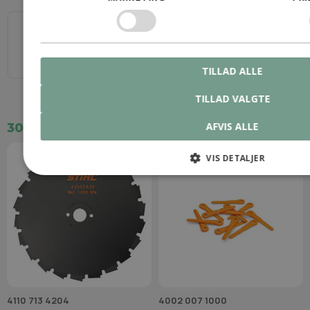
(200mm)
Dia.
Hul
300
20
Dia.
Hul
200
20
Tænder
3
TILLAD ALLE
Tænder
22
TILLAD VALGTE
AFVIS ALLE
305,00 kr.
223,00 kr.
VIS DETALJER
4110 713 4204
4002 007 1000