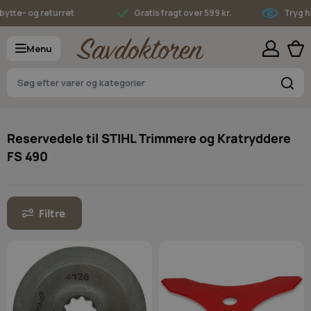
Skip to Content
e- og returret
Gratis fragt over 599 kr.
Tryg hande
Menu
S
Reservedele til STIHL Trimmere og Kratryddere
FS 490
Filtre