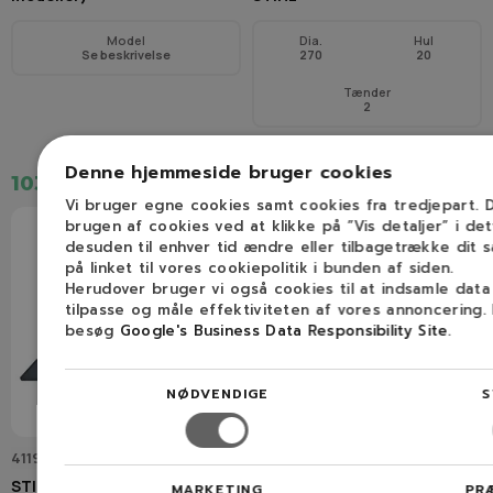
Model
Dia.
Hul
Se beskrivelse
270
20
Tænder
2
Denne hjemmeside bruger cookies
103,00 kr.
228,75 kr.
Vi bruger egne cookies samt cookies fra tredjepart.
brugen af cookies ved at klikke på ”Vis detaljer” i de
desuden til enhver tid ændre eller tilbagetrække dit 
på linket til vores cookiepolitik i bunden af siden.
Herudover bruger vi også cookies til at indsamle dat
tilpasse og måle effektiviteten af vores annoncering.
besøg
Google's Business Data Responsibility Site
.
NØDVENDIGE
S
4119 713 4100
4119 713 4200
STIHL Trekantklinge 300-3
STIHL 22-tandsklinge
MARKETING
PR