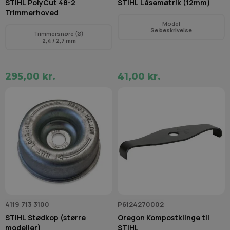
STIHL PolyCut 48-2
STIHL Låsemøtrik (12mm)
Trimmerhoved
Model
Se beskrivelse
Trimmersnøre (Ø)
2,4 / 2,7 mm
295,00 kr.
41,00 kr.
4119 713 3100
P6124270002
STIHL Stødkop (større
Oregon Kompostklinge til
modeller)
STIHL