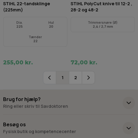
STIHL 22-tandsklinge
STIHL PolyCut knive til 12-2 ,
(225mm)
28-2 og 48-2
Dia.
Hul
Trimmersnøre (Ø)
225
20
2,4 / 2,7 mm
Tænder
22
255,00 kr.
72,00 kr.
1
2
Du læser i øjeblikket side
Side
Brug for hjælp?
Ring eller skriv til Savdoktoren
+45 98 17 27 33
Besøg os
Fysisk butik og kompetencecenter