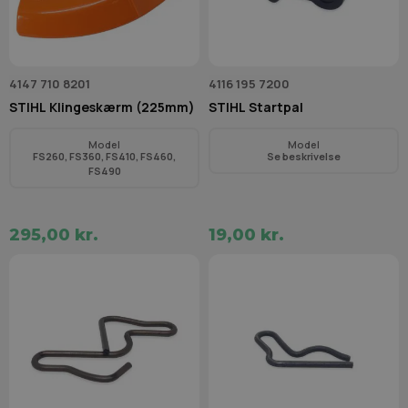
4147 710 8201
4116 195 7200
STIHL Klingeskærm (225mm)
STIHL Startpal
Model
Model
FS260, FS360, FS410, FS460,
Se beskrivelse
FS490
295,00 kr.
19,00 kr.