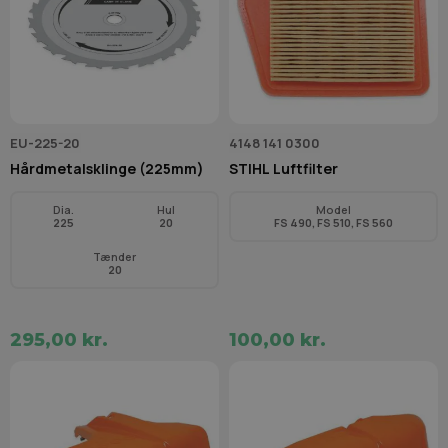
EU-225-20
4148 141 0300
Hårdmetalsklinge (225mm)
STIHL Luftfilter
Dia.
Hul
Model
225
20
FS 490, FS 510, FS 560
Tænder
20
295,00 kr.
100,00 kr.