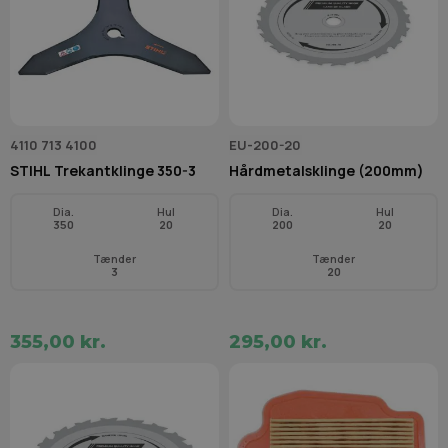
4110 713 4100
EU-200-20
STIHL Trekantklinge 350-3
Hårdmetalsklinge (200mm)
Dia.
Hul
Dia.
Hul
350
20
200
20
Tænder
Tænder
3
20
355,00 kr.
295,00 kr.