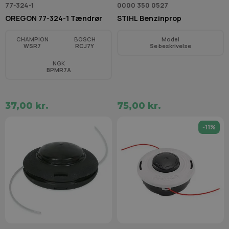
77-324-1
0000 350 0527
OREGON 77-324-1 Tændrør
STIHL Benzinprop
CHAMPION
BOSCH
Model
WSR7
RCJ7Y
Se beskrivelse
NGK
BPMR7A
37,00 kr.
75,00 kr.
-11%