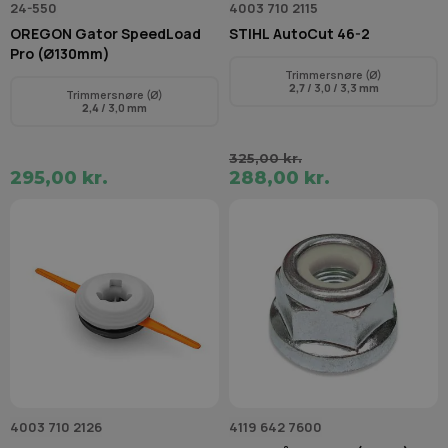
24-550
4003 710 2115
OREGON Gator SpeedLoad
STIHL AutoCut 46-2
Pro (Ø130mm)
Trimmersnøre (Ø)
2,7
/ 3,0 / 3,3 mm
Trimmersnøre (Ø)
2,4
/ 3,0 mm
325,00 kr.
295,00 kr.
288,00 kr.
4003 710 2126
4119 642 7600