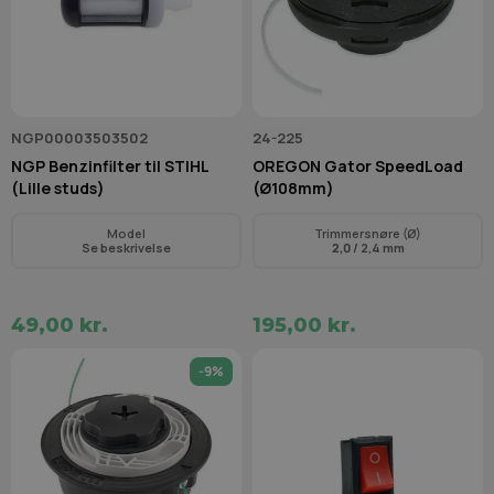
NGP00003503502
24-225
NGP Benzinfilter til STIHL
OREGON Gator SpeedLoad
(Lille studs)
(Ø108mm)
Model
Trimmersnøre (Ø)
Se beskrivelse
2,0
/ 2,4 mm
49,00 kr.
195,00 kr.
-9%