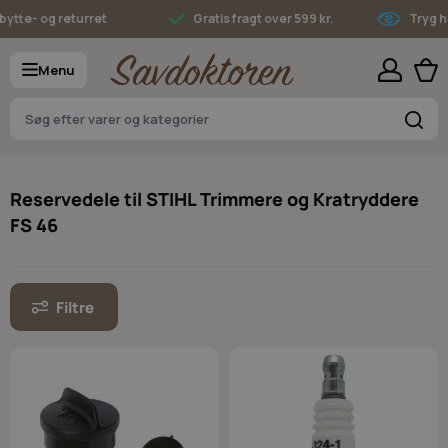
Skip to Content
tte- og returret
Gratis fragt over 599 kr.
Tryg ha
Menu
S
Reservedele til STIHL Trimmere og Kratryddere
FS 46
Filtre