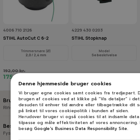
4006 710 2126
4229 430 0203
STIHL AutoCut C 6-2
STIHL Stopknap
Trimmersnøre (Ø)
Model
2,0
/ 2,4 mm
Se beskrivelse
192,00 kr.
175,00 kr.
33,75 kr.
Denne hjemmeside bruger cookies
Vi bruger egne cookies samt cookies fra tredjepart.
brugen af cookies ved at klikke på ”Vis detaljer” i de
Brug for hjælp?
desuden til enhver tid ændre eller tilbagetrække dit 
Ring eller skriv til Savdoktoren
på linket til vores cookiepolitik i bunden af siden.
Herudover bruger vi også cookies til at indsamle dat
+45 98 17 27 33
tilpasse og måle effektiviteten af vores annoncering.
Besøg os
besøg
Google's Business Data Responsibility Site
.
Fysisk butik og kompetencecenter