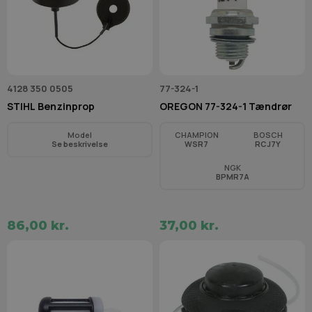
4128 350 0505
77-324-1
STIHL Benzinprop
OREGON 77-324-1 Tændrør
Model
CHAMPION
BOSCH
Se beskrivelse
WSR7
RCJ7Y
NGK
BPMR7A
86,00 kr.
37,00 kr.