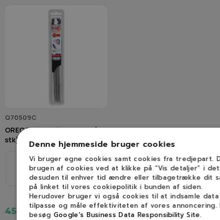
Q70509C
OREGON Rundfile 4,0 mm (3
stk)
Denne hjemmeside bruger cookies
Vi bruger egne cookies samt cookies fra tredjepart.
Ø
brugen af cookies ved at klikke på ”Vis detaljer” i de
1/4", 3/8H
desuden til enhver tid ændre eller tilbagetrække dit 
4,0mm
på linket til vores cookiepolitik i bunden af siden.
Herudover bruger vi også cookies til at indsamle dat
tilpasse og måle effektiviteten af vores annoncering.
45,00 kr.
besøg
Google's Business Data Responsibility Site
.