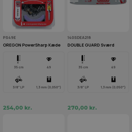
PS49E
140SDEA218
OREGON PowerSharp Kæde
DOUBLE GUARD Sværd
35 cm
49
35 cm
49
3/8" LP
1,3 mm (0,050″)
3/8" LP
1,3 mm (0,050″)
254,00 kr.
270,00 kr.