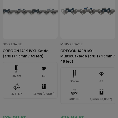
91VXL049E
M91VXL049E
OREGON 14" 91VXL Kæde
OREGON 14" 91VXL
(3/8H / 1,3mm / 49 led)
Multicutkæde (3/8H / 1,3mm /
49 led)
35 cm
49
35 cm
49
3/8" LP
1,3 mm (0,050″)
3/8" LP
1,3 mm (0,050″)
175,00 kr.
375,83 kr.