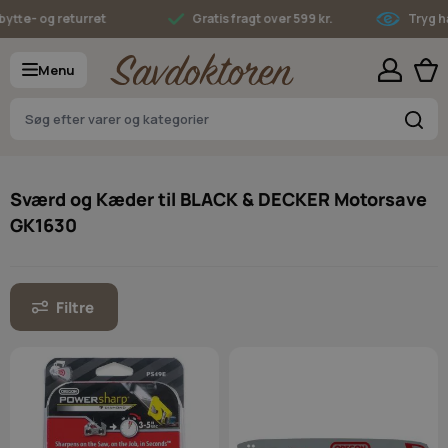
Skip to Content
tte- og returret
Gratis fragt over 599 kr.
Tryg han
Menu
S
Sværd og Kæder til BLACK & DECKER Motorsave
GK1630
Filtre