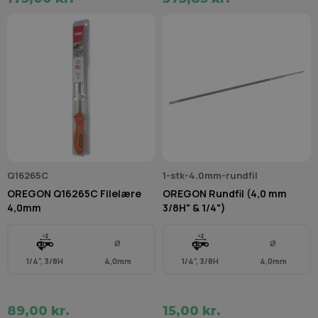
Q16265C
1-stk-4.0mm-rundfil
OREGON Q16265C Filelære
OREGON Rundfil (4,0 mm
4,0mm
3/8H" & 1/4")
Ø
Ø
1/4", 3/8H
4,0mm
1/4", 3/8H
4,0mm
89,00 kr.
15,00 kr.