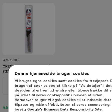
Q70509C
OREGON Rundfile 4,0 mm (3
stk)
Denne hjemmeside bruger cookies
Vi bruger egne cookies samt cookies fra tredjepart.
Ø
brugen af cookies ved at klikke på ”Vis detaljer” i de
1/4", 3/8H
desuden til enhver tid ændre eller tilbagetrække dit 
4,0mm
på linket til vores cookiepolitik i bunden af siden.
Herudover bruger vi også cookies til at indsamle dat
tilpasse og måle effektiviteten af vores annoncering.
45,00 kr.
besøg
Google's Business Data Responsibility Site
.