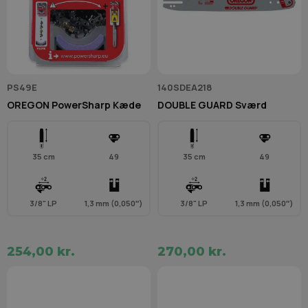
PS49E
140SDEA218
OREGON PowerSharp Kæde
DOUBLE GUARD Sværd
35 cm
49
35 cm
49
3/8" LP
1,3 mm (0,050″)
3/8" LP
1,3 mm (0,050″)
254,00 kr.
270,00 kr.