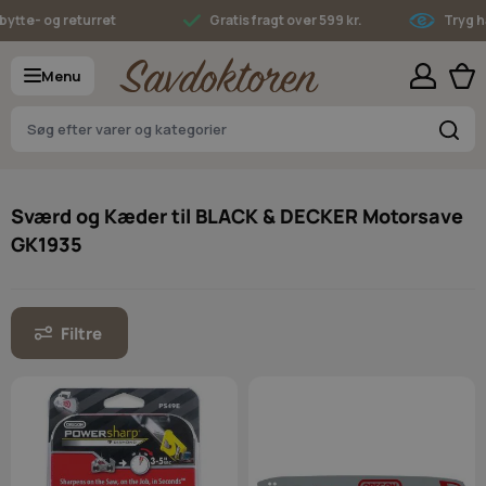
Skip to Content
tte- og returret
Gratis fragt over 599 kr.
Tryg ha
Menu
S
Sværd og Kæder til BLACK & DECKER Motorsave
GK1935
Filtre