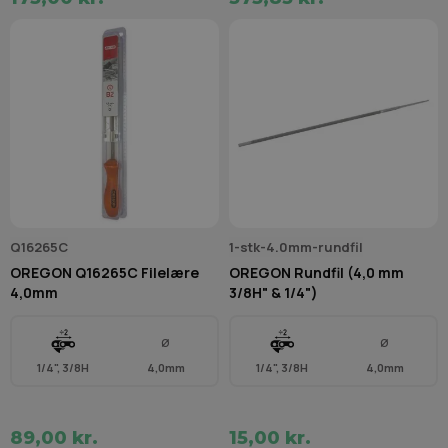
Q16265C
1-stk-4.0mm-rundfil
OREGON Q16265C Filelære
OREGON Rundfil (4,0 mm
4,0mm
3/8H" & 1/4")
Ø
Ø
1/4", 3/8H
4,0mm
1/4", 3/8H
4,0mm
89,00 kr.
15,00 kr.