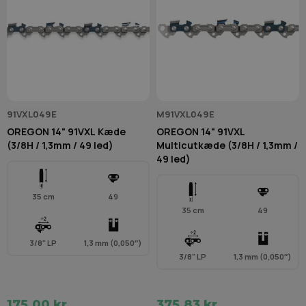
91VXL049E
M91VXL049E
OREGON 14" 91VXL Kæde
OREGON 14" 91VXL
(3/8H / 1,3mm / 49 led)
Multicutkæde (3/8H / 1,3mm /
49 led)
35 cm
49
35 cm
49
3/8" LP
1,3 mm (0,050″)
3/8" LP
1,3 mm (0,050″)
175,00 kr.
375,83 kr.