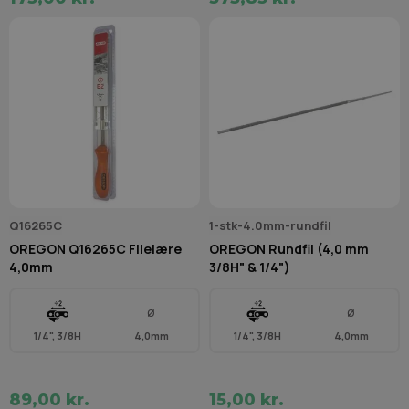
Q16265C
1-stk-4.0mm-rundfil
OREGON Q16265C Filelære
OREGON Rundfil (4,0 mm
4,0mm
3/8H" & 1/4")
Ø
Ø
1/4", 3/8H
4,0mm
1/4", 3/8H
4,0mm
89,00 kr.
15,00 kr.