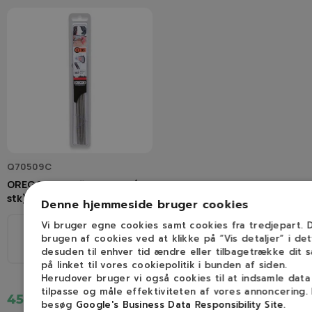
Q70509C
OREGON Rundfile 4,0 mm (3
stk)
Denne hjemmeside bruger cookies
Vi bruger egne cookies samt cookies fra tredjepart.
Ø
brugen af cookies ved at klikke på ”Vis detaljer” i de
1/4", 3/8H
desuden til enhver tid ændre eller tilbagetrække dit 
4,0mm
på linket til vores cookiepolitik i bunden af siden.
Herudover bruger vi også cookies til at indsamle dat
tilpasse og måle effektiviteten af vores annoncering.
45,00 kr.
besøg
Google's Business Data Responsibility Site
.