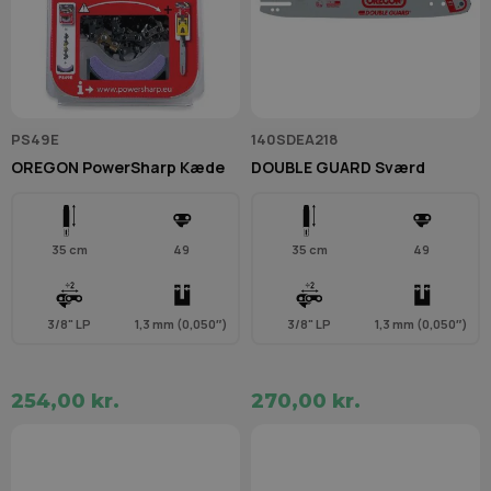
PS49E
140SDEA218
OREGON PowerSharp Kæde
DOUBLE GUARD Sværd
35 cm
49
35 cm
49
3/8" LP
1,3 mm (0,050″)
3/8" LP
1,3 mm (0,050″)
254,00 kr.
270,00 kr.