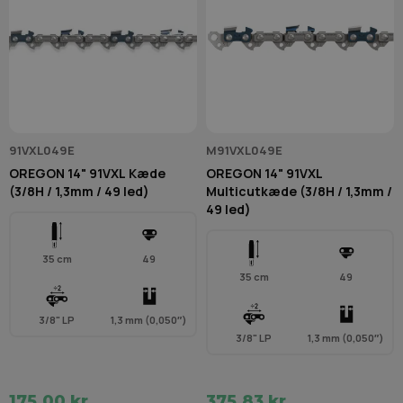
91VXL049E
M91VXL049E
OREGON 14" 91VXL Kæde
OREGON 14" 91VXL
(3/8H / 1,3mm / 49 led)
Multicutkæde (3/8H / 1,3mm /
49 led)
35 cm
49
35 cm
49
3/8" LP
1,3 mm (0,050″)
3/8" LP
1,3 mm (0,050″)
175,00 kr.
375,83 kr.