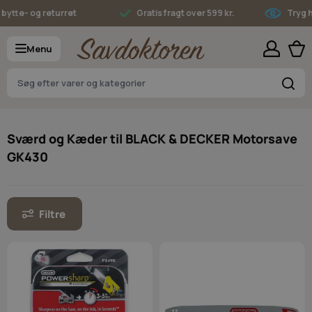
Skip to Content
ytte- og returret
Gratis fragt over 599 kr.
Tryg ha
Menu
S
Sværd og Kæder til BLACK & DECKER Motorsave
GK430
Filtre