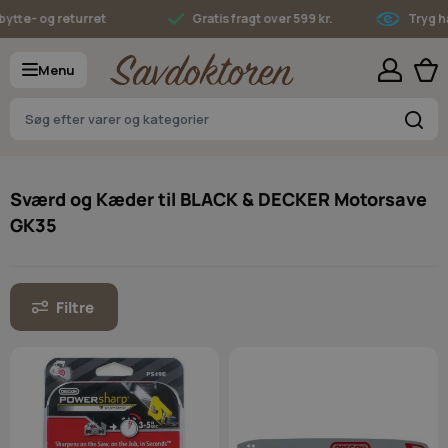
Skip to Content
tte- og returret
Gratis fragt over 599 kr.
Tryg ha
Menu
S
Sværd og Kæder til BLACK & DECKER Motorsave
GK35
Filtre