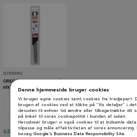
Q70509C
OREGON Rundfile 4,0 mm (3
stk)
Denne hjemmeside bruger cookies
Vi bruger egne cookies samt cookies fra tredjepart.
Ø
brugen af cookies ved at klikke på ”Vis detaljer” i de
1/4", 3/8H
desuden til enhver tid ændre eller tilbagetrække dit 
4,0mm
på linket til vores cookiepolitik i bunden af siden.
Herudover bruger vi også cookies til at indsamle dat
tilpasse og måle effektiviteten af vores annoncering.
45,00 kr.
besøg
Google's Business Data Responsibility Site
.