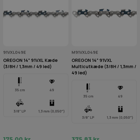
91VXL049E
M91VXL049E
OREGON 14" 91VXL Kæde
OREGON 14" 91VXL
(3/8H / 1,3mm / 49 led)
Multicutkæde (3/8H / 1,3mm /
49 led)
35 cm
49
35 cm
49
3/8" LP
1,3 mm (0,050″)
3/8" LP
1,3 mm (0,050″)
175,00 kr.
375,83 kr.