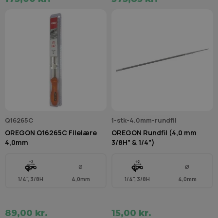
Q16265C
1-stk-4.0mm-rundfil
OREGON Q16265C Filelære
OREGON Rundfil (4,0 mm
4,0mm
3/8H" & 1/4")
Ø
Ø
1/4", 3/8H
4,0mm
1/4", 3/8H
4,0mm
89,00 kr.
15,00 kr.