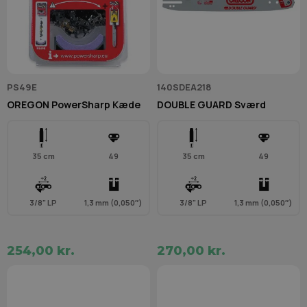
PS49E
140SDEA218
OREGON PowerSharp Kæde
DOUBLE GUARD Sværd
35 cm
49
35 cm
49
3/8" LP
1,3 mm (0,050″)
3/8" LP
1,3 mm (0,050″)
254,00 kr.
270,00 kr.