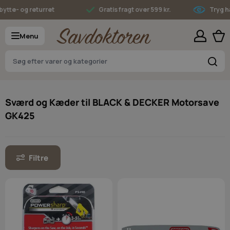
Skip to Content
tte- og returret
Gratis fragt over 599 kr.
Tryg han
Menu
S
Sværd og Kæder til BLACK & DECKER Motorsave
GK425
Filtre