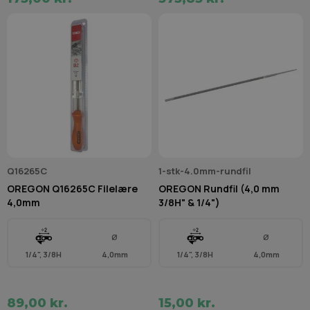
Q16265C
1-stk-4.0mm-rundfil
OREGON Q16265C Filelære
OREGON Rundfil (4,0 mm
4,0mm
3/8H" & 1/4")
Ø
Ø
1/4", 3/8H
4,0mm
1/4", 3/8H
4,0mm
89,00 kr.
15,00 kr.