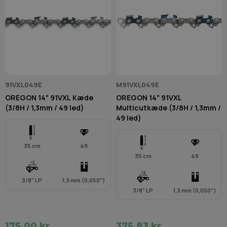
91VXL049E
M91VXL049E
OREGON 14" 91VXL Kæde
OREGON 14" 91VXL
(3/8H / 1,3mm / 49 led)
Multicutkæde (3/8H / 1,3mm /
49 led)
35 cm
49
35 cm
49
3/8" LP
1,3 mm (0,050″)
3/8" LP
1,3 mm (0,050″)
175,00 kr.
375,83 kr.