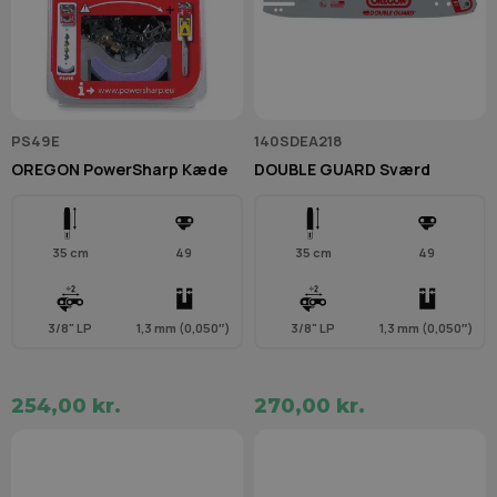
PS49E
140SDEA218
OREGON PowerSharp Kæde
DOUBLE GUARD Sværd
35 cm
49
35 cm
49
3/8" LP
1,3 mm (0,050″)
3/8" LP
1,3 mm (0,050″)
254,00 kr.
270,00 kr.