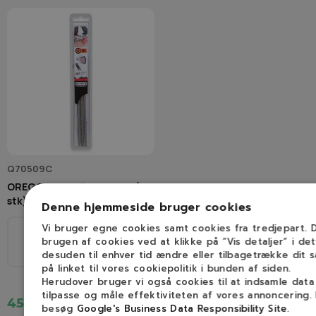
Q70509C
OREGON Rundfile 4,0 mm (3
stk)
Denne hjemmeside bruger cookies
Vi bruger egne cookies samt cookies fra tredjepart.
Ø
brugen af cookies ved at klikke på ”Vis detaljer” i de
1/4", 3/8H
desuden til enhver tid ændre eller tilbagetrække dit 
4,0mm
på linket til vores cookiepolitik i bunden af siden.
Herudover bruger vi også cookies til at indsamle dat
tilpasse og måle effektiviteten af vores annoncering.
45,00 kr.
besøg
Google's Business Data Responsibility Site
.