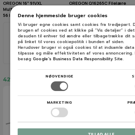
OREGON 16" 91VXL
OREGON Q16265C Filelære
Multicutkæde (3/8H / 1,3mm /
4,0mm
Denne hjemmeside bruger cookies
56 led)
Vi bruger egne cookies samt cookies fra tredjepart.
Ø
brugen af cookies ved at klikke på ”Vis detaljer” i de
1/4", 3/8H
4,0mm
desuden til enhver tid ændre eller tilbagetrække dit 
40 cm
56
på linket til vores cookiepolitik i bunden af siden.
Herudover bruger vi også cookies til at indsamle dat
tilpasse og måle effektiviteten af vores annoncering.
besøg
Google's Business Data Responsibility Site
.
3/8" LP
1,3 mm (0,050″)
NØDVENDIGE
S
429,52 kr.
89,00 kr.
MARKETING
PR
TILLAD ALLE