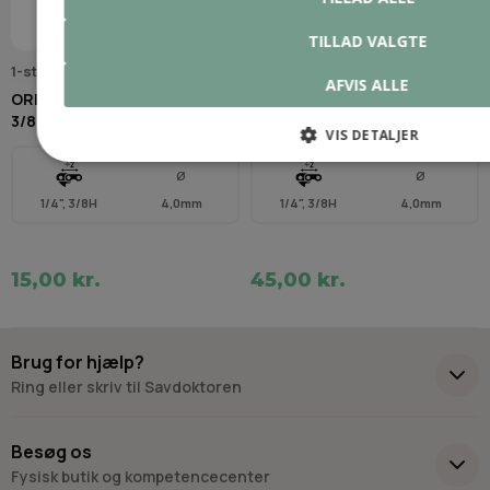
TILLAD VALGTE
1-stk-4.0mm-rundfil
Q70509C
AFVIS ALLE
OREGON Rundfil (4,0 mm
OREGON Rundfile 4,0 mm (3
3/8H" & 1/4")
stk)
VIS DETALJER
Ø
Ø
1/4", 3/8H
4,0mm
1/4", 3/8H
4,0mm
15,00 kr.
45,00 kr.
Brug for hjælp?
Ring eller skriv til Savdoktoren
+45 98 17 27 33
Besøg os
Fysisk butik og kompetencecenter