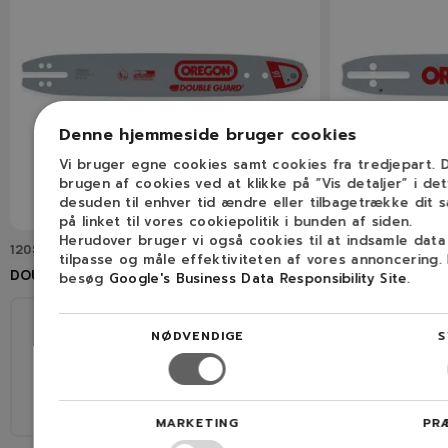
Denne hjemmeside bruger cookies
Vi bruger egne cookies samt cookies fra tredjepart.
brugen af cookies ved at klikke på ”Vis detaljer” i de
desuden til enhver tid ændre eller tilbagetrække dit 
på linket til vores cookiepolitik i bunden af siden.
Herudover bruger vi også cookies til at indsamle dat
120SDEA218
120SDEA095
tilpasse og måle effektiviteten af vores annoncering.
DOUBLE GUARD Sværd
12"(30cm) / 3/8H
besøg
Google's Business Data Responsibility Site
.
GUARD Sværd
NØDVENDIGE
S
30 cm
45
30 cm
3/8" LP
1,3 mm (0,050″)
MARKETING
PR
3/8" LP