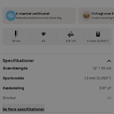
E-mærket certificeret
Fri fragt over 5
Køberbeskyttelse som sikrer dig.
Gratis levering 
30 cm
45
3/8" LP
1,3 mm (0,050″)
Specifikationer
Sværdlængde
12" / 30 cm
Sporbredde
1,3 mm (0,050″)
Kædedeling
3/8" LP
Drivled
45
Slibevinkel (tand)
30º
Se flere specifikationer