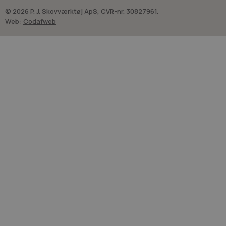
© 2026 P. J. Skovværktøj ApS, CVR-nr. 30827961.
Web:
Codafweb