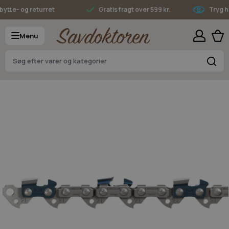
Skip to Content
te- og returret
Gratis fragt over 599 kr.
Tryg han
Menu
S