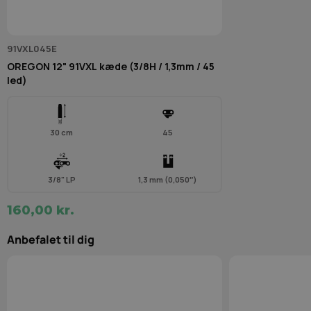
91VXL045E
OREGON 12" 91VXL kæde (3/8H / 1,3mm / 45
led)
30 cm
45
3/8" LP
1,3 mm (0,050″)
160,00 kr.
Anbefalet til dig