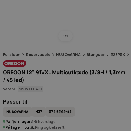
1/1
Forsiden
Reservedele
HUSQVARNA
Stangsav
327P5X
OREGON 12" 91VXL Multicutkæde (3/8H / 1,3mm
/ 45 led)
Varenr.:
M91VXL045E
Passer til
HUSQVARNA
H37
576 93 65-45
På fjernlager:
1-5 hverdage
På lager i butik:
Ring og bekræft