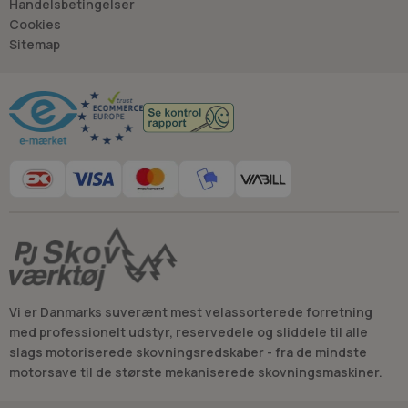
Handelsbetingelser
- Jan “Savdoktoren” Østergaard
Cookies
Sitemap
Råd og vejledning
Vi er Danmarks suverænt mest velassorterede forretning
med professionelt udstyr, reservedele og sliddele til alle
slags motoriserede skovningsredskaber - fra de mindste
motorsave til de største mekaniserede skovningsmaskiner.