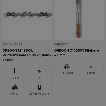
M91VXL045E
Q16265C
OREGON 12" 91VXL
OREGON Q16265C Filelære
Multicutkæde (3/8H / 1,3mm /
4,0mm
45 led)
Ø
1/4", 3/8H
4,0mm
30 cm
45
3/8" LP
1,3 mm (0,050″)