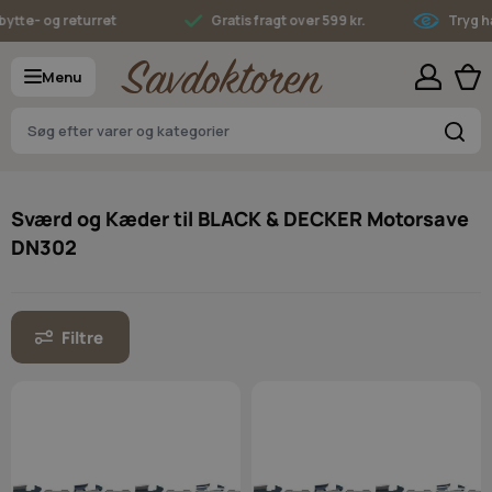
Skip to Content
tte- og returret
Gratis fragt over 599 kr.
Tryg ha
Menu
S
Sværd og Kæder til BLACK & DECKER Motorsave
DN302
Filtre