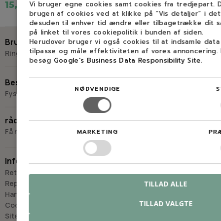
15,00 kr.
Vi bruger egne cookies samt cookies fra tredjepart.
45,00 kr.
brugen af cookies ved at klikke på ”Vis detaljer” i de
desuden til enhver tid ændre eller tilbagetrække dit 
på linket til vores cookiepolitik i bunden af siden.
Brug for hjælp?
Herudover bruger vi også cookies til at indsamle dat
tilpasse og måle effektiviteten af vores annoncering.
Ring eller skriv til Savdoktoren
besøg
Google's Business Data Responsibility Site
.
+45 98 17 27 33
Besøg os
NØDVENDIGE
S
Fysisk butik og kompetencecenter
Skriv til os
Virkelyst 3
råd og vejledning
9400 Nørresundby
Få råd og vejledning hos Savdoktoren
MARKETING
PR
Hverdage: 8.00-16.00
Lørdag & søndag: Lukket
Information
“Vi bygger vores løsninger på viden, erfaring og faglig indsigt
Retur
- så du kan træffe
Reparation
TILLAD ALLE
det rigtige valg, hver gang.
Handelsbetingelser
TILLAD VALGTE
- Jan “Savdoktoren” Østergaard
Cookies
Sitemap