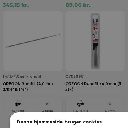
345,15 kr.
89,00 kr.
1-stk-4.0mm-rundfil
Q70509C
OREGON Rundfil (4,0 mm
OREGON Rundfile 4,0 mm (3
3/8H" & 1/4")
stk)
Ø
Ø
1/4", 3/8H
4,0mm
1/4", 3/8H
4,0mm
Denne hjemmeside bruger cookies