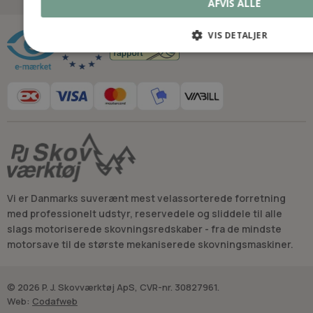
AFVIS ALLE
Råd og vejledning
VIS DETALJER
Vi er Danmarks suverænt mest velassorterede forretning
med professionelt udstyr, reservedele og sliddele til alle
slags motoriserede skovningsredskaber - fra de mindste
motorsave til de største mekaniserede skovningsmaskiner.
© 2026 P. J. Skovværktøj ApS, CVR-nr. 30827961.
Web:
Codafweb