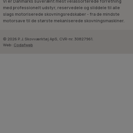
Vi er Danmarks suverænt mest velassorterede forretning
med professionelt udstyr, reservedele og sliddele til alle
slags motoriserede skovningsredskaber - fra de mindste
motorsave til de største mekaniserede skovningsmaskiner.
© 2026 P. J. Skovværktøj ApS, CVR-nr. 30827961.
Web:
Codafweb