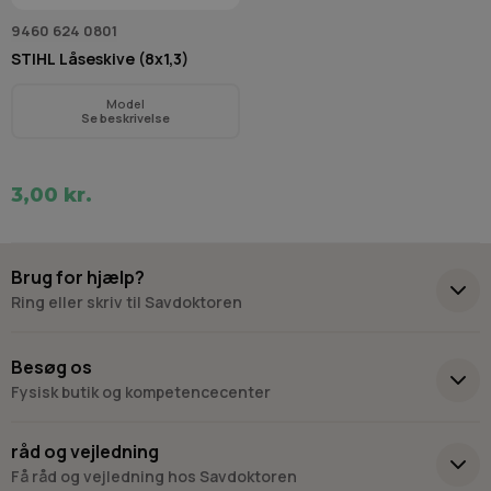
9460 624 0801
STIHL Låseskive (8x1,3)
Model
Se beskrivelse
3,00 kr.
Brug for hjælp?
Ring eller skriv til Savdoktoren
+45 98 17 27 33
Besøg os
Fysisk butik og kompetencecenter
Skriv til os
Virkelyst 3
råd og vejledning
9400 Nørresundby
Få råd og vejledning hos Savdoktoren