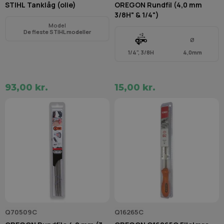
STIHL Tanklåg (olie)
OREGON Rundfil (4,0 mm
3/8H" & 1/4")
Model
De fleste STIHL modeller
Ø
1/4", 3/8H
4,0mm
93,00 kr.
15,00 kr.
Q70509C
Q16265C