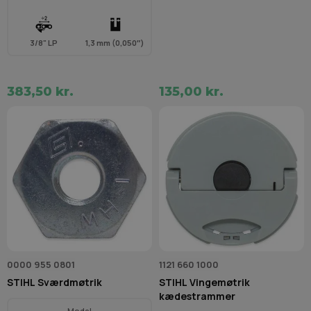
3/8" LP
1,3 mm (0,050″)
383,50 kr.
135,00 kr.
0000 955 0801
1121 660 1000
STIHL Sværdmøtrik
STIHL Vingemøtrik
kædestrammer
Model