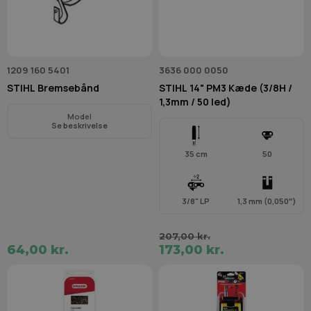
1209 160 5401
3636 000 0050
STIHL Bremsebånd
STIHL 14" PM3 Kæde (3/8H /
1,3mm / 50 led)
Model
Se beskrivelse
35 cm
50
3/8" LP
1,3 mm (0,050″)
207,00 kr.
64,00 kr.
173,00 kr.