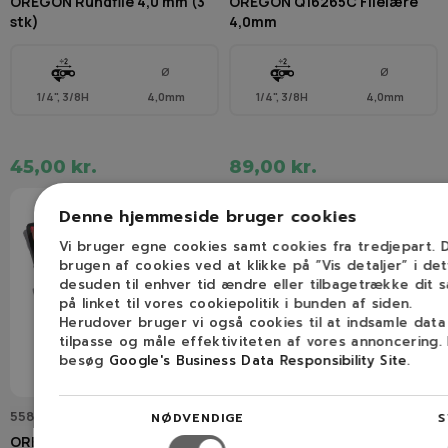
OREGON Rundfile 4,0 mm (3
OREGON Q16265C Filelære
stk)
4,0mm
Ø
Ø
1/4", 3/8H
4,0mm
1/4", 3/8H
4,0mm
45,00 kr.
89,00 kr.
Denne hjemmeside bruger cookies
Vi bruger egne cookies samt cookies fra tredjepart.
brugen af cookies ved at klikke på ”Vis detaljer” i de
desuden til enhver tid ændre eller tilbagetrække dit 
på linket til vores cookiepolitik i bunden af siden.
Herudover bruger vi også cookies til at indsamle dat
tilpasse og måle effektiviteten af vores annoncering.
besøg
Google's Business Data Responsibility Site
.
558549
1206 642 1301
NØDVENDIGE
S
OREGON Filesæt 3/8" micro-
STIHL Kædedrev (3/8" Picco