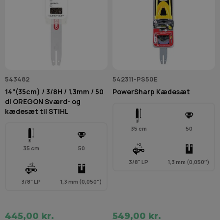
543482
542311-PS50E
14"(35cm) / 3/8H / 1,3mm / 50
PowerSharp Kædesæt
dl OREGON Sværd- og
kædesæt til STIHL
35 cm
50
35 cm
50
3/8" LP
1,3 mm (0,050″)
3/8" LP
1,3 mm (0,050″)
445,00 kr.
549,00 kr.