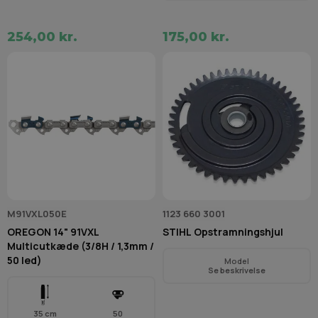
254,00 kr.
175,00 kr.
M91VXL050E
1123 660 3001
OREGON 14" 91VXL
STIHL Opstramningshjul
Multicutkæde (3/8H / 1,3mm /
50 led)
Model
Se beskrivelse
35 cm
50