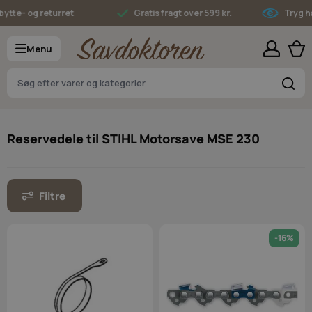
Skip to Content
e- og returret
Gratis fragt over 599 kr.
Tryg hande
Menu
S
Reservedele til STIHL Motorsave MSE 230
Filtre
-16%