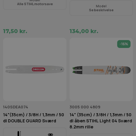
Alle STIHL motorsave
Model
Se beskrivelse
17,50 kr.
134,00 kr.
-16%
140SDEA074
3005 000 4809
14"(35cm) / 3/8H / 1,3mm / 50
14" (35cm) / 3/8H / 1,3mm / 50
dl DOUBLE GUARD Sværd
dl åben STIHL Light 04 Sværd
8.2mm rille