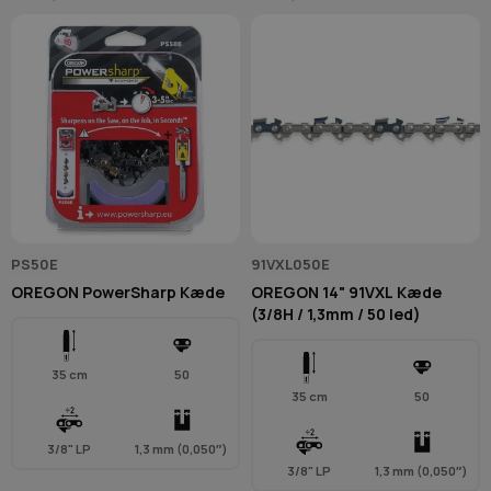
PS50E
91VXL050E
OREGON PowerSharp Kæde
OREGON 14" 91VXL Kæde
(3/8H / 1,3mm / 50 led)
35 cm
50
35 cm
50
3/8" LP
1,3 mm (0,050″)
3/8" LP
1,3 mm (0,050″)