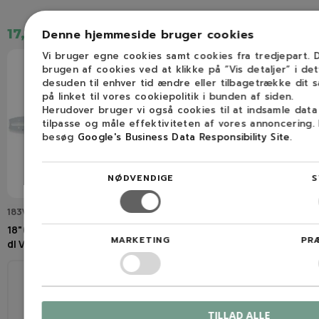
Denne hjemmeside bruger cookies
17,50 kr.
110,00 kr.
Vi bruger egne cookies samt cookies fra tredjepart.
brugen af cookies ved at klikke på ”Vis detaljer” i de
desuden til enhver tid ændre eller tilbagetrække dit 
på linket til vores cookiepolitik i bunden af siden.
Herudover bruger vi også cookies til at indsamle dat
tilpasse og måle effektiviteten af vores annoncering.
besøg
Google's Business Data Responsibility Site
.
NØDVENDIGE
S
183VXLHD025
77-324-1
18"(45cm) / 3/8" / 1,6mm / 66
OREGON 77-324-1 Tændrør
MARKETING
PR
dl VersaCut Sværd
CHAMPION
BOSCH
WSR7
RCJ7Y
NGK
45 cm
66
BPMR7A
TILLAD ALLE