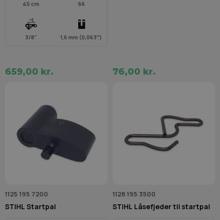
45 cm
66
3/8"
1,6 mm (0,063″)
659,00 kr.
76,00 kr.
1125 195 7200
1128 195 3500
STIHL Startpal
STIHL Låsefjeder til startpal