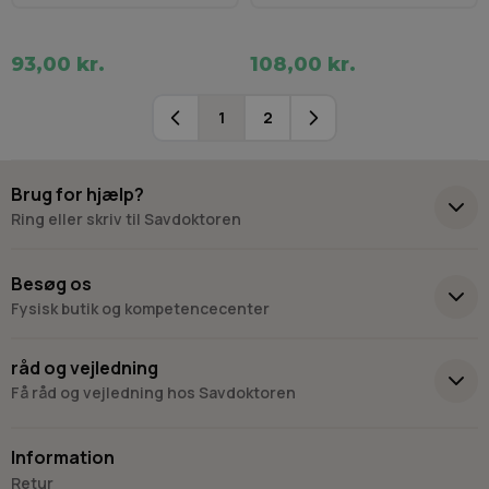
93,00 kr.
108,00 kr.
1
2
Du læser i øjeblikket side
Side
Brug for hjælp?
Ring eller skriv til Savdoktoren
+45 98 17 27 33
Besøg os
Fysisk butik og kompetencecenter
Skriv til os
Virkelyst 3
råd og vejledning
9400 Nørresundby
Få råd og vejledning hos Savdoktoren
Hverdage: 8.00-16.00
Lørdag & søndag: Lukket
Information
“Vi bygger vores løsninger på viden, erfaring og faglig indsigt
Retur