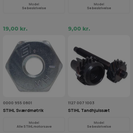
Model
Model
Se beskrivelse
Se beskrivelse
19,00 kr.
9,00 kr.
0000 955 0801
1127 007 1003
STIHL Sværdmøtrik
STIHL Tandhjulssæt
Model
Model
Alle STIHL motorsave
Se beskrivelse