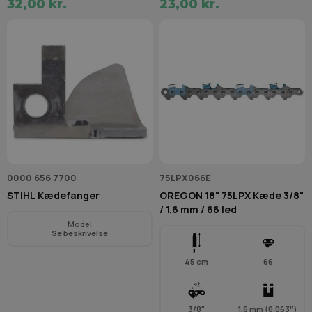
32,00 kr.
23,00 kr.
0000 656 7700
75LPX066E
STIHL Kædefanger
OREGON 18" 75LPX Kæde 3/8"
/ 1,6 mm / 66 led
Model
Se beskrivelse
45 cm
66
3/8"
1,6 mm (0,063″)