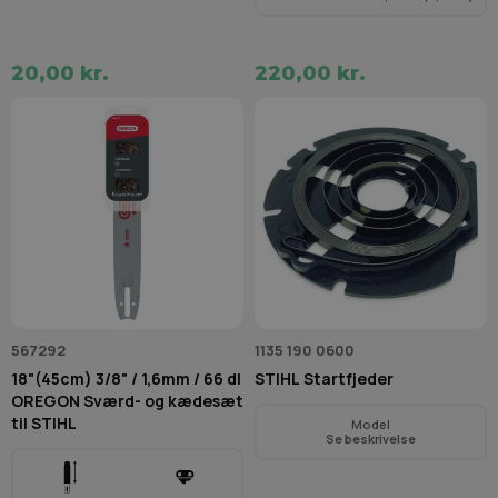
20,00 kr.
220,00 kr.
567292
1135 190 0600
18"(45cm) 3/8" / 1,6mm / 66 dl
STIHL Startfjeder
OREGON Sværd- og kædesæt
til STIHL
Model
Se beskrivelse