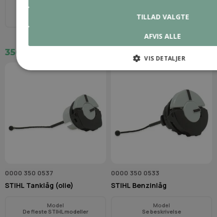
TILLAD VALGTE
3/8"
1,6 mm (0,063″)
AFVIS ALLE
350,00 kr.
37,00 kr.
VIS DETALJER
0000 350 0537
0000 350 0533
STIHL Tanklåg (olie)
STIHL Benzinlåg
Model
Model
De fleste STIHL modeller
Se beskrivelse