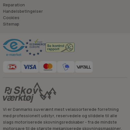
- så du kan træffe
Reparation
det rigtige valg, hver gang.
Handelsbetingelser
- Jan “Savdoktoren” Østergaard
Cookies
Sitemap
Råd og vejledning
Vi er Danmarks suverænt mest velassorterede forretning
med professionelt udstyr, reservedele og sliddele til alle
slags motoriserede skovningsredskaber - fra de mindste
motorsave til de største mekaniserede skovningsmaskiner.