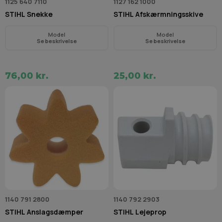
1125 640 7110
1127 162 1000
STIHL Snekke
STIHL Afskærmningsskive
Model
Model
Se beskrivelse
Se beskrivelse
76,00 kr.
25,00 kr.
1140 791 2800
1140 792 2903
STIHL Anslagsdæmper
STIHL Lejeprop