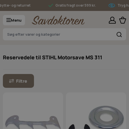
Skip to Content
- og returret
Gratis fragt over 599 kr.
Tryg hande
Menu
S
Reservedele til STIHL Motorsave MS 311
Filtre