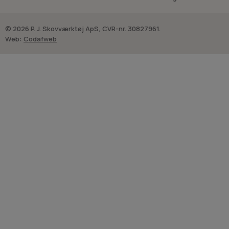
© 2026 P. J. Skovværktøj ApS, CVR-nr. 30827961.
Web:
Codafweb