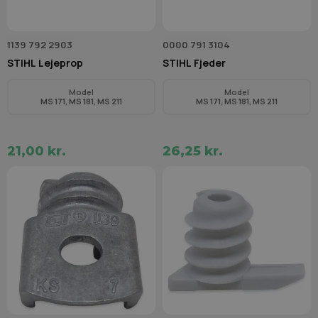
1139 792 2903
0000 791 3104
STIHL Lejeprop
STIHL Fjeder
Model
Model
MS 171, MS 181, MS 211
MS 171, MS 181, MS 211
21,00 kr.
26,25 kr.