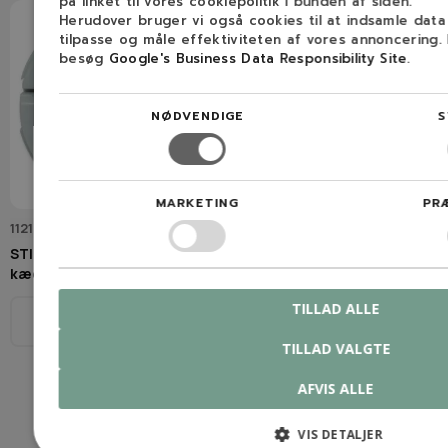
på linket til vores cookiepolitik i bunden af siden.
Herudover bruger vi også cookies til at indsamle dat
tilpasse og måle effektiviteten af vores annoncering.
besøg
Google's Business Data Responsibility Site
.
NØDVENDIGE
S
MARKETING
PR
1121 660 1000
144MLEA074
STIHL Vingemøtrik
14" (35cm) / 3/8H / 1,1mm / 50
kædestrammer
dl OREGON Sværd til Stihl
TILLAD ALLE
Model
Se beskrivelse
TILLAD VALGTE
35 cm
50
AFVIS ALLE
3/8" LP
1,1 mm (0,043″)
VIS DETALJER