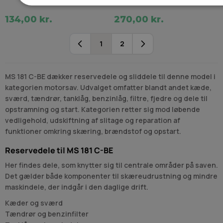
134,00 kr.
270,00 kr.
1
2
Du læser i øjeblikket side
Side
MS 181 C-BE dækker reservedele og sliddele til denne model i
kategorien motorsav. Udvalget omfatter blandt andet kæde,
sværd, tændrør, tanklåg, benzinlåg, filtre, fjedre og dele til
opstramning og start. Kategorien retter sig mod løbende
vedligehold, udskiftning af slitage og reparation af
funktioner omkring skæring, brændstof og opstart.
Reservedele til MS 181 C-BE
Her findes dele, som knytter sig til centrale områder på saven.
Det gælder både komponenter til skæreudrustning og mindre
maskindele, der indgår i den daglige drift.
Kæder og sværd
Tændrør og benzinfilter