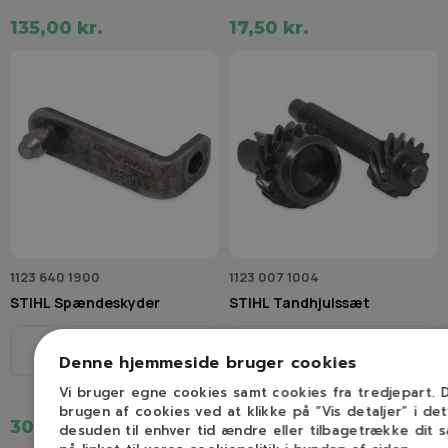
135,00 kr.
17,50 kr.
1123 640 1900
1123 007 1004
STIHL Spændeskyder
STIHL Tandhjulssæt
Model
Model
Se beskrivelse
Se beskrivelse
Denne hjemmeside bruger cookies
Vi bruger egne cookies samt cookies fra tredjepart.
brugen af cookies ved at klikke på ”Vis detaljer” i de
30,00 kr.
105,00 kr.
desuden til enhver tid ændre eller tilbagetrække dit 