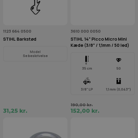
1123 664 0500
3610 000 0050
STIHL Barkstød
STIHL 14" Picco Micro Mini
Kæde (3/8" / 1,1mm / 50 led)
Model
Se beskrivelse
35 cm
50
3/8" LP
1,1 mm (0,043″)
190,00 kr.
31,25 kr.
152,00 kr.