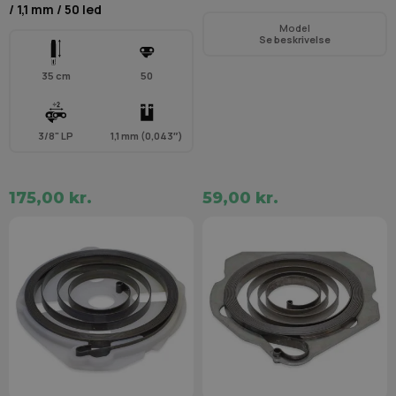
/ 1,1 mm / 50 led
Model
Se beskrivelse
35 cm
50
3/8" LP
1,1 mm (0,043″)
175,00 kr.
59,00 kr.