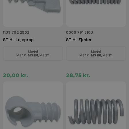
1139 792 2902
0000 791 3103
STIHL Lejeprop
STIHL Fjeder
Model
Model
MS 171, MS 181, MS 211
MS 171, MS 181, MS 211
20,00 kr.
28,75 kr.