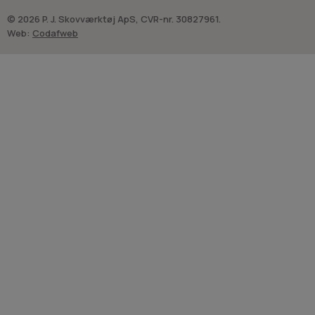
© 2026 P. J. Skovværktøj ApS, CVR-nr. 30827961.
Web:
Codafweb