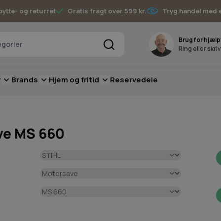
bytte- og returret
Gratis fragt over 599 kr.
Tryg handel med 
Søg
Brug for hjælp
Ring eller skri
v
Brands
Hjem og fritid
Reservedele
pere
for Batterimaskiner
submenu for Have
Toggle submenu for Skov
Toggle submenu for Brands
Toggle submenu for Hjem og fritid
ave MS 660
e