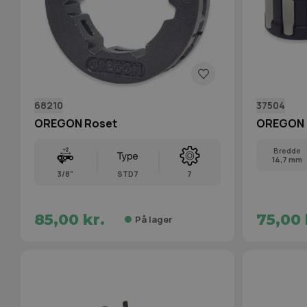
68210
37504
OREGON Roset
OREGON N
Bredde
14,7 mm
3/8"
STD7
7
85,00 kr.
75,00 
På lager