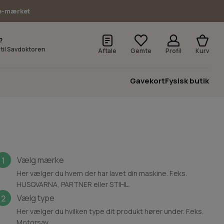
e-mærket
?
v til Savdoktoren
Aftale
Gemte
Profil
Kurv
Gavekort
Fysisk butik
Vælg mærke
1
Her vælger du hvem der har lavet din maskine. F.eks.
HUSQVARNA, PARTNER eller STIHL.
Vælg type
2
Her vælger du hvilken type dit produkt hører under. F.eks.
Motorsav.