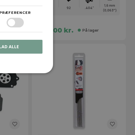
1,6 mm
75 cm
92
.404"
(0,063″)
PRÆFERENCER
995,00 kr.
r
På lager
LAD ALLE