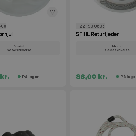
400
1122 190 0605
orhjul
STIHL Returfjeder
Model
Model
Se beskrivelse
Se beskrivelse
kr.
88,00 kr.
På lager
På lage