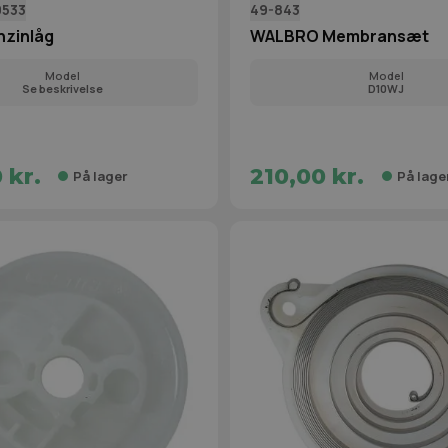
0533
49-843
nzinlåg
WALBRO Membransæt
Model
Model
Se beskrivelse
D10WJ
 kr.
210,00 kr.
På lager
På lage