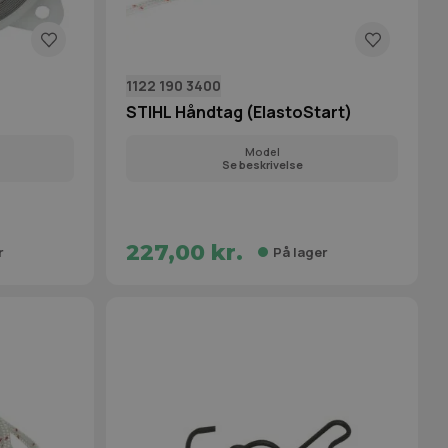
1122 190 3400
STIHL Håndtag (ElastoStart)
Model
Se beskrivelse
227,00 kr.
r
På lager