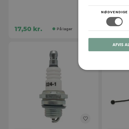
NØDVENDIGE
17,50 kr.
30,00 
På lager
AFVIS A