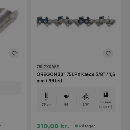
75LPX098E
OREGON 30" 75LPX Kæde 3/8" / 1,6
mm / 98 led
1,6 mm
75 cm
98
3/8"
(0,063″)
310,00 kr.
r
På lager