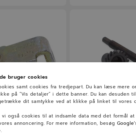
de bruger cookies
ookies samt cookies fra tredjepart. Du kan læse mere 
ikke på ”Vis detaljer” i dette banner. Du kan desuden til
getrække dit samtykke ved at klikke på linket til vores c
900
1125 007 1021
pændeskyder
STIHL Tandhjulssæt
vi også cookies til at indsamle data med det formål at
 vores annoncering. For mere information, besøg
Google'
Model
Model
Se beskrivelse
Se beskrivelse
e
.