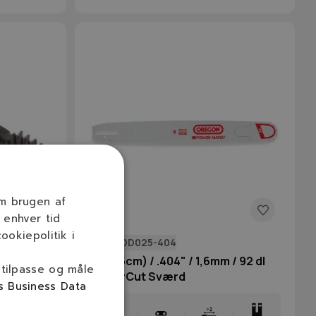
om brugen af
 enhver tid
ookiepolitik i
303RNDD025-404
30"(75cm) / .404" / 1,6mm / 92 dl
 tilpasse og måle
PowerCut Sværd
s Business Data