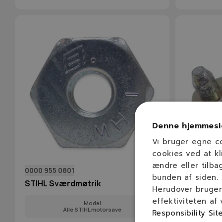
Denne hjemmesi
Vi bruger egne c
cookies ved at kl
ændre eller tilba
0000 955 0801
1125 640 1
bunden af siden.
STIHL Sværdmøtrik
STIHL S
Herudover bruger 
effektiviteten af
Model
Alle STIHL motorsave
Responsibility Sit