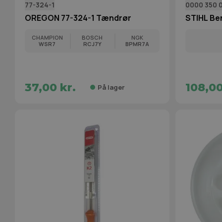
77-324-1
0000 350 
OREGON 77-324-1 Tændrør
STIHL Be
CHAMPION
BOSCH
NGK
WSR7
RCJ7Y
BPMR7A
37,00 kr.
108,00
På lager