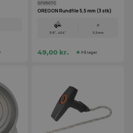
Q70507C
OREGON Rundfile 5,5 mm (3 stk)
Ø
3/8", .404"
5,5mm
49,00 kr.
r
På lager