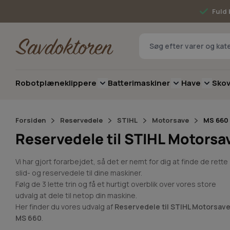
Skip to Content
Fuld 
Robotplæneklippere
Batterimaskiner
Have
Sko
Toggle submenu for Robotplæneklip
Toggle submenu 
Toggle 
Forsiden
Reservedele
STIHL
Motorsave
MS 660
Reservedele til STIHL Motors
Vi har gjort forarbejdet, så det er nemt for dig at finde de rette
slid- og reservedele til dine maskiner.
Følg de 3 lette trin og få et hurtigt overblik over vores store
udvalg at dele til netop din maskine.
Her finder du vores udvalg af
Reservedele til STIHL Motorsav
MS 660
.