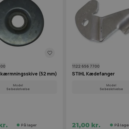
000
1122 656 7700
skærmningsskive (52 mm)
STIHL Kædefanger
Model
Model
Se beskrivelse
Se beskrivelse
kr.
21,00 kr.
På lager
På lage