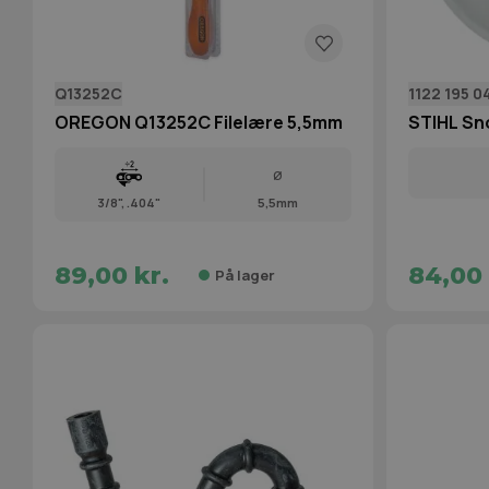
Q13252C
1122 195 0
OREGON Q13252C Filelære 5,5mm
STIHL Sn
Ø
3/8", .404"
5,5mm
89,00 kr.
84,00 
På lager