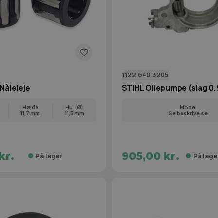
1122 640 3205
åleleje
STIHL Oliepumpe (slag 0
Højde
Hul (Ø)
Model
11,7 mm
11,5 mm
Se beskrivelse
kr.
905,00 kr.
På lager
På lage