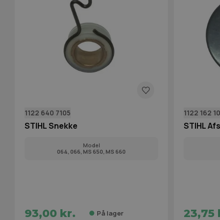
1122 640 7105
1122 162 1
STIHL Snekke
STIHL Af
Model
064, 066, MS 650, MS 660
93,00 kr.
23,75 
På lager