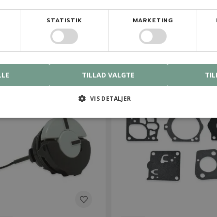
STATISTIK
MARKETING
kr.
100,00 kr.
På lager
På lage
LLE
TILLAD VALGTE
TIL
VIS DETALJER