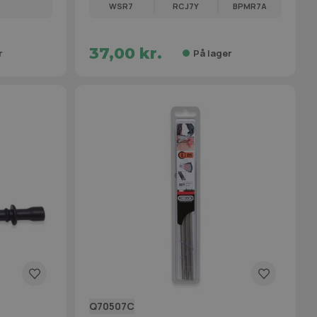
WSR7
RCJ7Y
BPMR7A
37,00 kr.
r
På lager
Q70507C