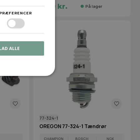
9,00 kr.
r
På lager
PRÆFERENCER
LAD ALLE
77-324-1
OREGON 77-324-1 Tændrør
CHAMPION
BOSCH
NGK