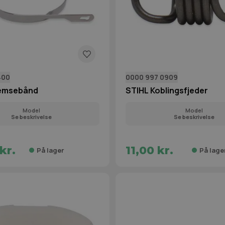
400
0000 997 0909
remsebånd
STIHL Koblingsfjeder
Model
Model
Se beskrivelse
Se beskrivelse
kr.
11,00 kr.
På lager
På lage