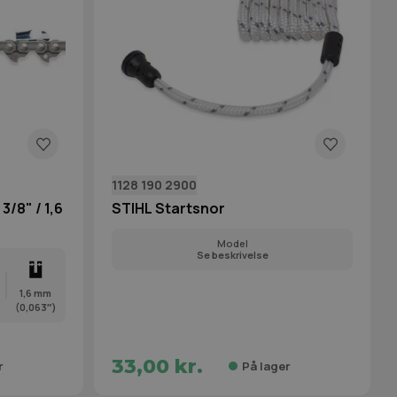
1128 190 2900
/8" / 1,6
STIHL Startsnor
Model
Se beskrivelse
1,6 mm
(0,063″)
33,00 kr.
r
På lager