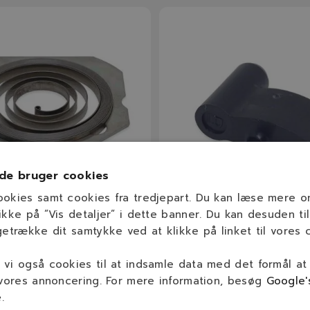
de bruger cookies
ookies samt cookies fra tredjepart. Du kan læse mere 
ikke på ”Vis detaljer” i dette banner. Du kan desuden til
601
1125 195 7200
getrække dit samtykke ved at klikke på linket til vores c
rtfjeder
STIHL Startpal
vi også cookies til at indsamle data med det formål at
Model
Model
Se beskrivelse
Se beskrivelse
 vores annoncering. For mere information, besøg
Google'
e
.