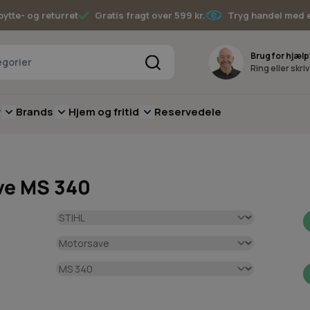
bytte- og returret
Gratis fragt over 599 kr.
Tryg handel med 
Søg
Brug for hjælp
Ring eller skri
v
Brands
Hjem og fritid
Reservedele
pere
for Batterimaskiner
submenu for Have
Toggle submenu for Skov
Toggle submenu for Brands
Toggle submenu for Hjem og fritid
ave MS 340
e