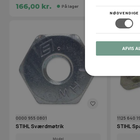
166,00 kr.
91,00 
På lager
NØDVENDIGE
AFVIS A
0000 955 0801
1125 640 1
STIHL Sværdmøtrik
STIHL S
Model