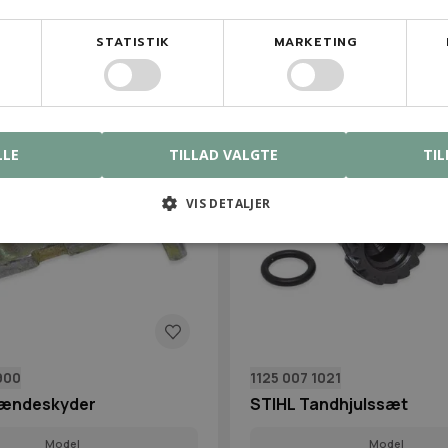
kr.
19,00 kr.
På lager
På lage
STATISTIK
MARKETING
LLE
TILLAD VALGTE
TIL
VIS DETALJER
900
1125 007 1021
pændeskyder
STIHL Tandhjulssæt
Model
Model