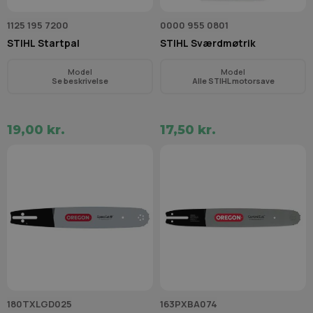
1125 195 7200
0000 955 0801
STIHL Startpal
STIHL Sværdmøtrik
Model
Model
Se beskrivelse
Alle STIHL motorsave
19,00 kr.
17,50 kr.
180TXLGD025
163PXBA074