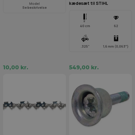
kædesæt til STIHL
Model
Se beskrivelse
40 cm
62
.325"
1,6 mm (0,063″)
10,00 kr.
549,00 kr.