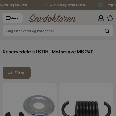
Skip to Content
- og returret
Gratis fragt over 599 kr.
Tryg hande
Menu
S
Reservedele til STIHL Motorsave MS 240
Filtre