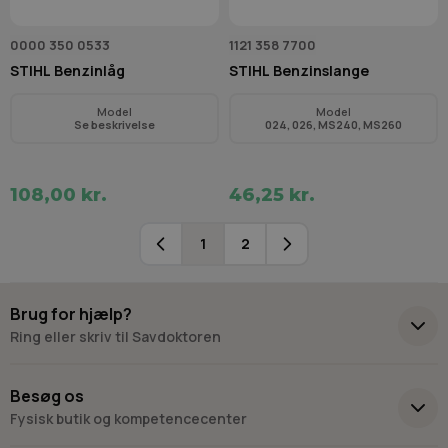
0000 350 0533
1121 358 7700
STIHL Benzinlåg
STIHL Benzinslange
Model
Model
Se beskrivelse
024, 026, MS240, MS260
108,00 kr.
46,25 kr.
1
2
Du læser i øjeblikket side
Side
Brug for hjælp?
Ring eller skriv til Savdoktoren
+45 98 17 27 33
Besøg os
Fysisk butik og kompetencecenter
Skriv til os