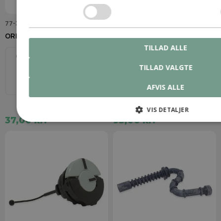
77-324-1
0000 350 0537
OREGON 77-324-1 Tændrør
STIHL Tanklåg (olie)
TILLAD ALLE
CHAMPION
BOSCH
Model
WSR7
RCJ7Y
De fleste STIHL modeller
TILLAD VALGTE
NGK
BPMR7A
AFVIS ALLE
VIS DETALJER
37,00 kr.
93,00 kr.