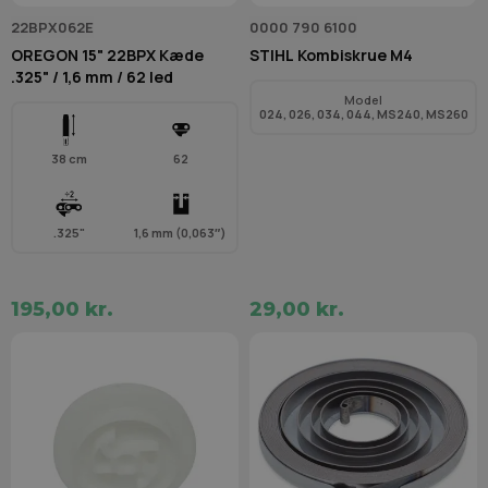
22BPX062E
0000 790 6100
OREGON 15" 22BPX Kæde
STIHL Kombiskrue M4
.325" / 1,6 mm / 62 led
Model
024, 026, 034, 044, MS240, MS260
38 cm
62
.325"
1,6 mm (0,063″)
195,00 kr.
29,00 kr.