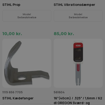
STIHL Prop
STIHL Vibrationsdæmper
Model
Model
Se beskrivelse
Se beskrivelse
10,00 kr.
85,00 kr.
1119 656 7705
561604
STIHL Kædefanger
16"(40cm) / .325" / 1,6mm / 62
dl OREGON Sværd- og