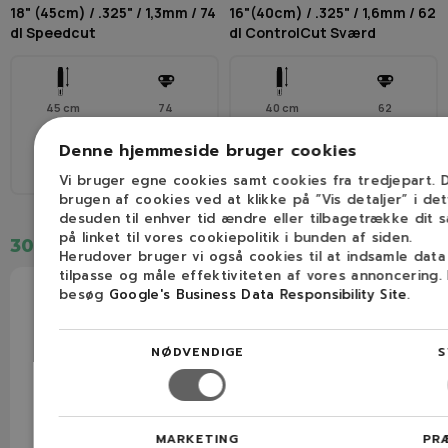
18" (45cm) / .325" / 1,3mm / 74
16"(40cm) / .325" / 1,6mm / 62
dl Speedcut
dl ControlCut Sværd
45 cm
74
40 cm
62
Denne hjemmeside bruger cookies
.325"
1,3 mm (0,050″)
.325"
1,6 mm (0,063″)
Vi bruger egne cookies samt cookies fra tredjepart.
brugen af cookies ved at klikke på ”Vis detaljer” i de
desuden til enhver tid ændre eller tilbagetrække dit 
på linket til vores cookiepolitik i bunden af siden.
309,00 kr.
310,00 kr.
Herudover bruger vi også cookies til at indsamle dat
tilpasse og måle effektiviteten af vores annoncering.
besøg
Google's Business Data Responsibility Site
.
NØDVENDIGE
S
MARKETING
PR