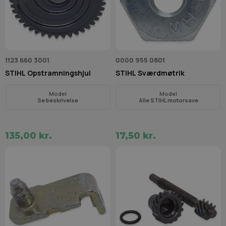
1123 660 3001
0000 955 0801
STIHL Opstramningshjul
STIHL Sværdmøtrik
Model
Model
Se beskrivelse
Alle STIHL motorsave
135,00 kr.
17,50 kr.