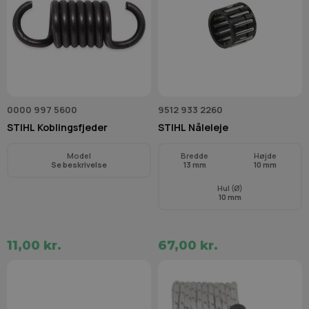
0000 997 5600
9512 933 2260
STIHL Koblingsfjeder
STIHL Nåleleje
Model
Bredde
Højde
Se beskrivelse
13 mm
10 mm
Hul (Ø)
10 mm
11,00 kr.
67,00 kr.