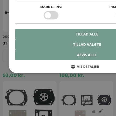
MARKETING
PR
TILLAD ALLE
0000 350 0537
0000 350 0533
STIHL Tanklåg (olie)
STIHL Benzinlåg
TILLAD VALGTE
Model
Model
AFVIS ALLE
De fleste STIHL modeller
Se beskrivelse
VIS DETALJER
93,00 kr.
108,00 kr.