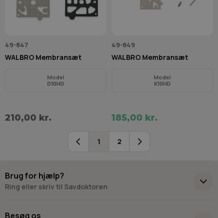
49-847
49-849
WALBRO Membransæt
WALBRO Membransæt
Model
Model
D10HD
K10HD
210,00 kr.
185,00 kr.
1
2
Du læser i øjeblikket side
Side
Brug for hjælp?
Ring eller skriv til Savdoktoren
+45 98 17 27 33
Besøg os