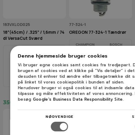
183VXLGD025
77-324-1
18"(45cm) / .325" / 1,6mm / 74
OREGON 77-324-1 Tændrør
dl VersaCut Sværd
CHAMPION
BOSCH
WSR7
RCJ7Y
Denne hjemmeside bruger cookies
NGK
45 cm
74
BPMR7A
Vi bruger egne cookies samt cookies fra tredjepart.
brugen af cookies ved at klikke på ”Vis detaljer” i de
desuden til enhver tid ændre eller tilbagetrække dit 
.325"
1,6 mm (0,063″)
på linket til vores cookiepolitik i bunden af siden.
Herudover bruger vi også cookies til at indsamle dat
tilpasse og måle effektiviteten af vores annoncering.
besøg
Google's Business Data Responsibility Site
.
350,00 kr.
37,00 kr.
NØDVENDIGE
S